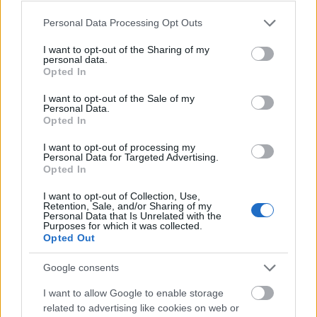
Please note that this website/app uses one or more Google
Personal Data Processing Opt Outs
services and may gather and store information including but
not limited to your visit or usage behaviour. You may click to
I want to opt-out of the Sharing of my
personal data.
grant or deny consent to Google and its third-party tags to
Opted In
use your data for below specified purposes in below Google
consent section.
I want to opt-out of the Sale of my
Personal Data.
Opted In
I want to opt-out of processing my
Personal Data for Targeted Advertising.
Opted In
I want to opt-out of Collection, Use,
Retention, Sale, and/or Sharing of my
Personal Data that Is Unrelated with the
Purposes for which it was collected.
Opted Out
Google consents
I want to allow Google to enable storage
related to advertising like cookies on web or