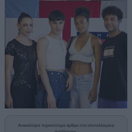
Μακιγιάζ
Beauty News
Well being
Ψυχολογία
Υγεία + Διατροφή
Σχέσεις & Σεξ
Fitness
Woman Power
Parenting
Working Girl
Real Women
Πρόσωπα
Ανακαλύψτε περισσότερα άρθρα στα αποτελέσματα
αναζήτησης.