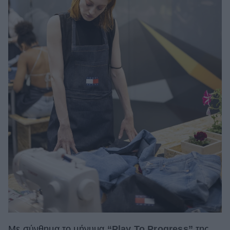
Με σύνθημα το μήνυμα
“Play To Progress”
της