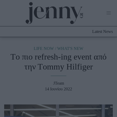
Life Now
What's New
Travel
Latest News
Culture
City Blogging
ABOUT US
ΔΙΑΦΗΜΙΣΤΕΙΤΕ
ΕΠΙΚΟΙΝΩΝΙΑ
LIFE NOW
WHAT'S NEW
Τo πιο refresh-ing event από
Fashion
την Τommy Hilfiger
Shopping
Styling Tips
Fashion News
JTeam
14 Ιουνίου 2022
Beauty - Ομορφιά
Skincare
Μαλλιά - Νύχια