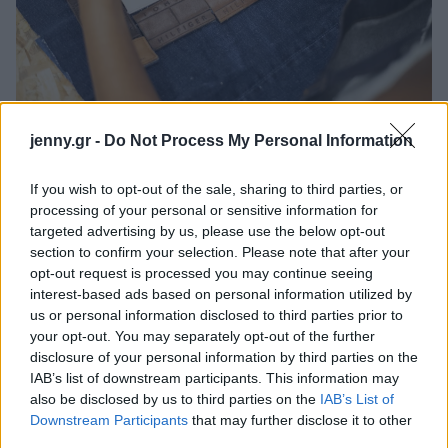
Στο event παρευρέθηκαν αγαπημένα ονόματα των
jenny.gr -
Do Not Process My Personal Information
τεχνών που τιμούν τη βιωσιμότητα στο καθημερινό
τους lifestyle όπως η πολύ αγαπητή ηθοποιός
If you wish to opt-out of the sale, sharing to third parties, or
processing of your personal or sensitive information for
Τζωρτζίνα Λιώση, αλλά και δημοφιλείς Social
targeted advertising by us, please use the below opt-out
Media ambassadors, όπως ο
Ηρακλής Tsuzinov,
section to confirm your selection. Please note that after your
η Χαρά Παππά, η Ελευθερία Καρνάβα, ο
opt-out request is processed you may continue seeing
interest-based ads based on personal information utilized by
Κωνσταντίνος Τσάγκαρης, η Αγάπη Brooks, ο
us or personal information disclosed to third parties prior to
Στυλιανός Φλωρίδης και η Όλγα Ντάλα,
ενώ το
your opt-out. You may separately opt-out of the further
«παρόν» έδωσαν φυσικά και σημαντικοί
disclosure of your personal information by third parties on the
IAB’s list of downstream participants. This information may
εκπρόσωποι του Τύπου από τα σημαντικότερα
also be disclosed by us to third parties on the
IAB’s List of
lifestyle media.
Downstream Participants
that may further disclose it to other
third parties.