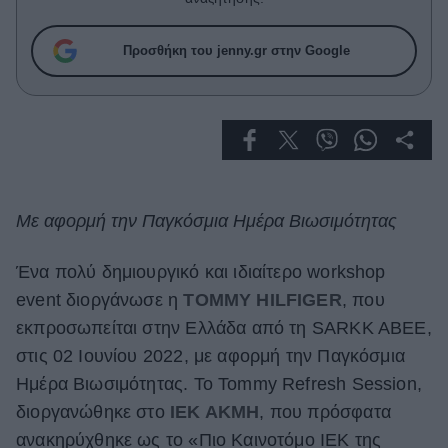
Celebrities
Συνεντεύξεις
Προσθήκη του jenny.gr στην Google
Who
True Stories
Ask the Guru
Success Stories
Ζώδια
Με αφορμή την Παγκόσμια Ημέρα Βιωσιμότητας
Living
Ένα πολύ δημιουργικό και ιδιαίτερο workshop
event διοργάνωσε η
TOMMY HILFIGER
, που
Deco
εκπροσωπείται στην Ελλάδα από τη SARKK ABEE,
Cooking
στις 02 Ιουνίου 2022, με αφορμή την Παγκόσμια
Green
Ημέρα Βιωσιμότητας. Το Tommy Refresh Session,
Αφιερώματα
διοργανώθηκε στο
ΙΕΚ ΑΚΜΗ
, που πρόσφατα
ανακηρύχθηκε ως το «Πιο Καινοτόμο ΙΕΚ της