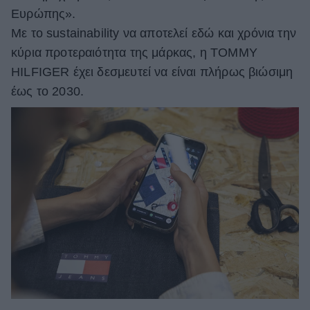
Ευρώπης».
ΒΟΞ
Με το sustainability να αποτελεί εδώ και χρόνια την
κύρια προτεραιότητα της μάρκας, η TOMMY
HILFIGER έχει δεσμευτεί να είναι πλήρως βιώσιμη
Χωρίς Ταμπέλες
έως το 2030.
Women's Forum
Hautes Grecians
Γάμος
Market News