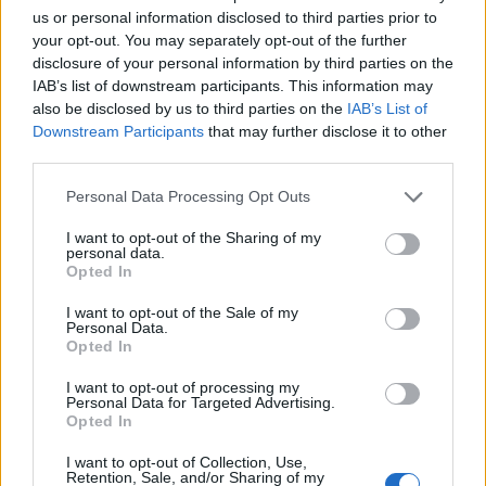
us or personal information disclosed to third parties prior to
Παράλληλα, κατηγορήθηκε και για πιθανή ηθική
your opt-out. You may separately opt-out of the further
υποστήριξη προς τρίτο άτομο που συνελήφθη στη
disclosure of your personal information by third parties on the
Μέκκα για επίθεση σε μέλος της ασφάλειας του
IAB’s list of downstream participants. This information may
also be disclosed by us to third parties on the
IAB’s List of
Μεγάλου Τεμένους, κατηγορία την οποία ο ίδιος
Downstream Participants
that may further disclose it to other
αρνήθηκε. Το δικαστήριο, ωστόσο, έκρινε ότι
third parties.
παρείχε υποστήριξη, ενώ τον έκρινε ένοχο για το
Please note that this website/app uses one or more Google
Personal Data Processing Opt Outs
σύνολο σχεδόν των κατηγοριών που του
services and may gather and store information including but
αποδόθηκαν, επιβάλλοντας την ποινή των 15 ετών.
not limited to your visit or usage behaviour. You may click to
I want to opt-out of the Sharing of my
personal data.
grant or deny consent to Google and its third-party tags to
Opted In
use your data for below specified purposes in below Google
consent section.
I want to opt-out of the Sale of my
Personal Data.
Opted In
I want to opt-out of processing my
Personal Data for Targeted Advertising.
Opted In
I want to opt-out of Collection, Use,
Retention, Sale, and/or Sharing of my