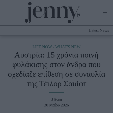
Life Now
What's New
Travel
Latest News
Culture
City Blogging
ABOUT US
ΔΙΑΦΗΜΙΣΤΕΙΤΕ
ΕΠΙΚΟΙΝΩΝΙΑ
LIFE NOW
WHAT'S NEW
Αυστρία: 15 χρόνια ποινή
Fashion
φυλάκισης στον άνδρα που
Shopping
σχεδίαζε επίθεση σε συναυλία
Styling Tips
Fashion News
της Τέιλορ Σουίφτ
Beauty - Ομορφιά
JTeam
Skincare
30 Μαΐου 2026
Μαλλιά - Νύχια