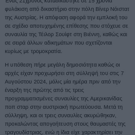
Ένας 21χρονος καταδικάστηκε σε 15 χρόνια
φυλάκιση από δικαστήριο στην πόλη Βίνερ Νόιστατ
ΒΟΞ
της Αυστρίας. Η απόφαση αφορά την εμπλοκή του
σε σχέδιο αποτυχημένης επίθεσης που στόχευε σε
Χωρίς Ταμπέλες
συναυλία της Τέιλορ Σουίφτ στη Βιέννη, καθώς και
σε σειρά άλλων αδικημάτων που σχετίζονται
κυρίως με τρομοκρατία.
Women's Forum
Η υπόθεση πήρε μεγάλη δημοσιότητα καθώς οι
αρχές είχαν προχωρήσει στη σύλληψή του στις 7
Hautes Grecians
Αυγούστου 2024, μόλις μία ημέρα πριν από την
έναρξη της πρώτης από τις τρεις
προγραμματισμένες συναυλίες της Αμερικανίδας
Γάμος
ποπ σταρ στην αυστριακή πρωτεύουσα. Μετά τη
σύλληψη, και οι τρεις συναυλίες ακυρώθηκαν,
Market News
προκαλώντας απογοήτευση στους θαυμαστές της
τραγουδίστριας, ενώ η ίδια είχε χαρακτηρίσει την