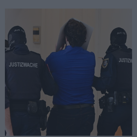
Μακιγιάζ
Beauty News
Well being
Ψυχολογία
Υγεία + Διατροφή
Σχέσεις & Σεξ
Fitness
Woman Power
Parenting
Working Girl
Real Women
Πρόσωπα