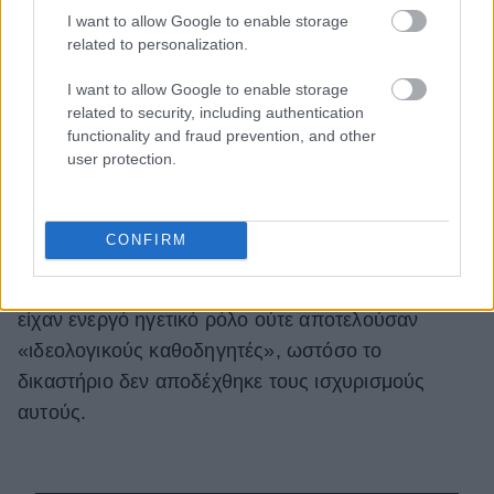
I want to allow Google to enable storage
related to personalization.
I want to allow Google to enable storage
related to security, including authentication
functionality and fraud prevention, and other
user protection.
Στην ίδια δίκη, άλλος κατηγορούμενος κρίθηκε
επίσης ένοχος και καταδικάστηκε σε 12 χρόνια
CONFIRM
φυλάκισης για αντίστοιχες κατηγορίες. Η
υπεράσπιση υποστήριξε ότι οι κατηγορούμενοι δεν
είχαν ενεργό ηγετικό ρόλο ούτε αποτελούσαν
«ιδεολογικούς καθοδηγητές», ωστόσο το
δικαστήριο δεν αποδέχθηκε τους ισχυρισμούς
αυτούς.