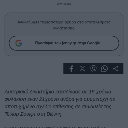
Celebrities
getty images
Συνεντεύξεις
Who
Ανακαλύψτε περισσότερα άρθρα στα αποτελέσματα
True Stories
αναζήτησης.
Ask the Guru
Success Stories
Προσθήκη του jenny.gr στην Google
Ζώδια
Living
Deco
Αυστριακό δικαστήριο καταδίκασε σε 15 χρόνια
Cooking
φυλάκιση έναν 21χρονο άνδρα για συμμετοχή σε
Green
αποτυχημένο σχέδιο επίθεσης σε συναυλία της
Τέιλορ Σουίφτ στη Βιέννη.
Αφιερώματα