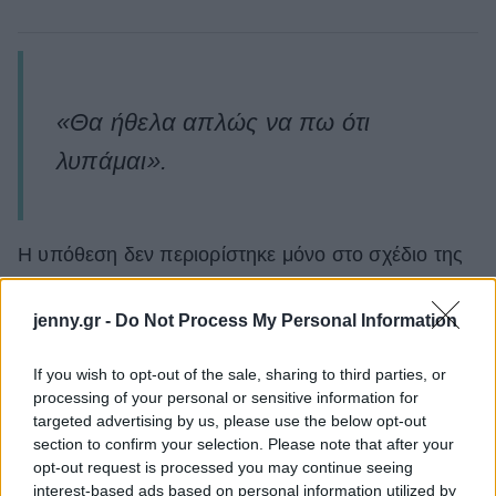
«Θα ήθελα απλώς να πω ότι
λυπάμαι».
Η υπόθεση δεν περιορίστηκε μόνο στο σχέδιο της
συναυλίας, καθώς στο ίδιο δικαστήριο εξετάστηκαν
και άλλες κατηγορίες που αφορούσαν συνεργασία
jenny.gr -
Do Not Process My Personal Information
με δύο φίλους του για προγραμματισμένες
If you wish to opt-out of the sale, sharing to third parties, or
επιθέσεις νωρίτερα μέσα στο 2024. Ο ίδιος είχε
processing of your personal or sensitive information for
καταθέσει ότι ταξίδεψε στο Ντουμπάι αναζητώντας
targeted advertising by us, please use the below opt-out
πιθανά θύματα, αλλά τελικά υπέστη κρίση πανικού
section to confirm your selection. Please note that after your
opt-out request is processed you may continue seeing
και δεν προχώρησε στην επίθεση.
interest-based ads based on personal information utilized by