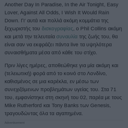
Another Day In Paradise, In the Air Tonight, Easy
ΒΟΞ
Lover, Against All Odds, I Wish It Would Rain
Down. Γι' αυτά και πολλά ακόμη κομμάτια της
ξεχωριστής του
δισκογραφίας
, ο Phil Collins ακόμη
Χωρίς Ταμπέλες
και μετά την τελευταία
συναυλία
της ζωής του, θα
είναι σαν να εκφράζει πάντα live τα υψηλότερα
Women's Forum
συναισθήματα μέσα από κάθε του στίχο.
Πριν λίγες ημέρες, αποθεώθηκε για μία ακόμη και
(τελειωτική) φορά από το κοινό στο Λονδίνο,
Hautes Grecians
καθισμένος σε μια καρέκλα, εν μέσω των
συνεχιζόμενων προβλημάτων υγείας του. Στα 71
Γάμος
του, εμφανίστηκε στη σκηνή του 02, παρέα με τους
Mike Rutherford και Tony Banks των Genesis,
τραγουδώντας όλα τα αγαπημένα.
Market News