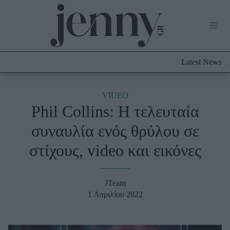
Life Now
What's New
Travel
Latest News
Culture
City Blogging
ABOUT US
ΔΙΑΦΗΜΙΣΤΕΙΤΕ
ΕΠΙΚΟΙΝΩΝΙΑ
VIDEO
Phil Collins: Η τελευταία
Fashion
συναυλία ενός θρύλου σε
Shopping
στίχους, video και εικόνες
Styling Tips
Fashion News
JTeam
Beauty - Ομορφιά
1 Απριλίου 2022
Skincare
Μαλλιά - Νύχια