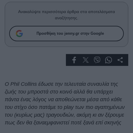
Celebrities
Συνεντεύξεις
Ανακαλύψτε περισσότερα άρθρα στα αποτελέσματα
Who
αναζήτησης.
True Stories
Ask the Guru
Προσθήκη του jenny.gr στην Google
Success Stories
Ζώδια
Living
Ο Phil Collins έδωσε την τελευταία συναυλία της
ζωής του μπροστά στο κοινό αλλά θα υπάρχει
Deco
Cooking
πάντα ένας λόγος να αποθεώνεται μέσα από κάθε
Green
του στίχο όσο πατάμε το play των πιο αγαπημένων
του (κυρίως μας) τραγουδιών, ακόμη κι αν ξέρουμε
Αφιερώματα
πως δεν θα ξαναεμφανιστεί ποτέ ξανά επί σκηνής