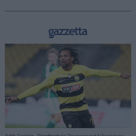
Λιβάι Γκαρσία - Παναθηναϊκός: Τα οικονομικά δεδομένα του