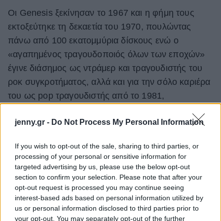
Οι Genesis ξεκίνησαν το 1967 και η φήμη τους
εκτοξεύτηκε τη δεκαετία του 1970, πουλώντας
πάνω από 100 εκατομμύρια δίσκους ενώ ο
«αγαπημένος τραγουδοποιός όλων των εποχών»
έγινε διάσημος ως ντράμερ και τραγουδιστής του
ροκ συγκροτήματος, αλλά και για την σόλο καριέρα
του ως pop τραγουδιστής από το 1981,
γνωρίζοντας μεγάλη εμπορική επιτυχία.
jenny.gr -
Do Not Process My Personal Information
Το πρώτο άλμπουμ των Genesis με βασικό
τραγουδιστή τον Collins ήταν το «A Trick of the
If you wish to opt-out of the sale, sharing to third parties, or
processing of your personal or sensitive information for
Tail» το 1976, το οποίο μπήκε στο αμερικάνικο τοp-
targeted advertising by us, please use the below opt-out
40 και στη Βρετανία έφτασε μέχρι το Νο 3.
section to confirm your selection. Please note that after your
opt-out request is processed you may continue seeing
interest-based ads based on personal information utilized by
us or personal information disclosed to third parties prior to
your opt-out. You may separately opt-out of the further