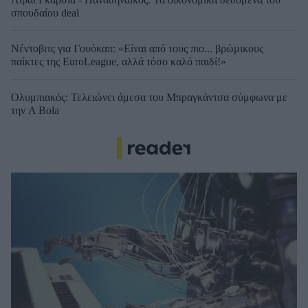
σπουδαίου deal
Νέντοβιτς για Γουόκαπ: «Είναι από τους πιο... βρώμικους
παίκτες της EuroLeague, αλλά τόσο καλό παιδί!»
Ολυμπιακός: Τελειώνει άμεσα του Μπραγκάντσα σύμφωνα με
την A Bola