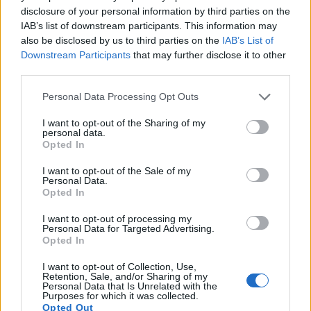
disclosure of your personal information by third parties on the
IAB’s list of downstream participants. This information may
also be disclosed by us to third parties on the
IAB’s List of
Downstream Participants
that may further disclose it to other
third parties.
Please note that this website/app uses one or more Google
Personal Data Processing Opt Outs
services and may gather and store information including but
not limited to your visit or usage behaviour. You may click to
I want to opt-out of the Sharing of my
personal data.
grant or deny consent to Google and its third-party tags to
Opted In
use your data for below specified purposes in below Google
consent section.
I want to opt-out of the Sale of my
Personal Data.
Opted In
I want to opt-out of processing my
Personal Data for Targeted Advertising.
Opted In
I want to opt-out of Collection, Use,
Retention, Sale, and/or Sharing of my
Personal Data that Is Unrelated with the
Purposes for which it was collected.
Opted Out