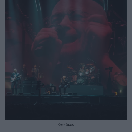
Μακιγιάζ
Beauty News
Well being
Ψυχολογία
Υγεία + Διατροφή
Σχέσεις & Σεξ
Fitness
Woman Power
Parenting
Working Girl
Real Women
Πρόσωπα
Getty Images