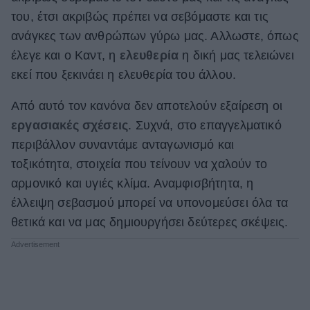
του, έτσι ακριβώς πρέπει να σεβόμαστε και τις
ΒΟΞ
ανάγκες των ανθρώπων γύρω μας. Αλλωστε, όπως
έλεγε και ο Καντ, η
ελευθερία
η δική μας τελειώνει
Χωρίς Ταμπέλες
εκεί που ξεκινάει η ελευθερία του άλλου.
Από αυτό τον κανόνα δεν αποτελούν εξαίρεση οι
εργασιακές σχέσεις
. Συχνά, στο επαγγελματικό
Women's Forum
περιβάλλον συναντάμε ανταγωνισμό και
τοξικότητα, στοιχεία που τείνουν να χαλούν το
Hautes Grecians
αρμονικό και υγιές κλίμα. Αναμφισβήτητα, η
έλλειψη σεβασμού μπορεί να υπονομεύσει όλα τα
θετικά και να μας δημιουργήσει δεύτερες σκέψεις.
Γάμος
Market News