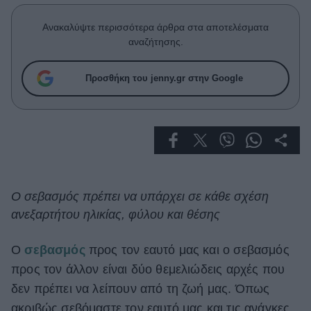
Celebrities
Συνεντεύξεις
Ανακαλύψτε περισσότερα άρθρα στα αποτελέσματα
Who
αναζήτησης.
True Stories
Ask the Guru
Προσθήκη του jenny.gr στην Google
Success Stories
Ζώδια
Living
Ο σεβασμός πρέπει να υπάρχει σε κάθε σχέση
ανεξαρτήτου ηλικίας, φύλου και θέσης
Deco
Cooking
Green
Ο
σεβασμός
προς τον εαυτό μας και ο σεβασμός
προς τον άλλον είναι δύο θεμελιώδεις αρχές που
Αφιερώματα
δεν πρέπει να λείπουν από τη ζωή μας. Όπως
ακριβώς σεβόμαστε τον εαυτό μας και τις ανάγκες