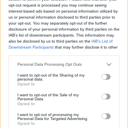
κερδίσω τον σεβασμό;
opt-out request is processed you may continue seeing
interest-based ads based on personal information utilized by
us or personal information disclosed to third parties prior to
Για να κερδίσεις τον σεβασμό από τους
your opt-out. You may separately opt-out of the further
συναδέλφους σου πρέπει να δείχνεις σεβασμό και
disclosure of your personal information by third parties on the
δεξιοτεχνία. Σε κάθε επαγγελματική σχέση πρέπει
IAB’s list of downstream participants. This information may
also be disclosed by us to third parties on the
IAB’s List of
να υπάρχει διαφάνεια, εμπιστοσύνη, κατανόηση,
Downstream Participants
that may further disclose it to other
ενσυναίσθηση και αυθεντικότητα. Είναι απαραίτητα
third parties.
εφόδια για να λειτουργήσει η ομάδα και να υπάρχει
Please note that this website/app uses one or more Google
Personal Data Processing Opt Outs
αποδοτικότητα στη δουλειά.
services and may gather and store information including but
not limited to your visit or usage behaviour. You may click to
I want to opt-out of the Sharing of my
personal data.
grant or deny consent to Google and its third-party tags to
Opted In
use your data for below specified purposes in below Google
consent section.
I want to opt-out of the Sale of my
Personal Data.
Opted In
I want to opt-out of processing my
Personal Data for Targeted Advertising.
Opted In