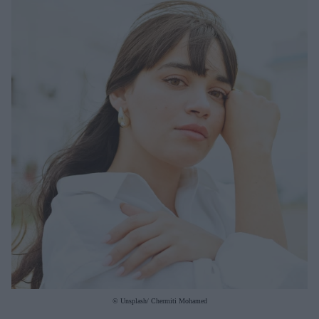
Μακιγιάζ
Beauty News
Well being
Ψυχολογία
Υγεία + Διατροφή
Σχέσεις & Σεξ
Fitness
Woman Power
Parenting
Working Girl
Real Women
Πρόσωπα
© Unsplash/ Chermiti Mohamed