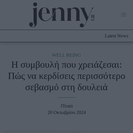
Life Now
What's New
Travel
Latest News
Culture
City Blogging
ABOUT US
ΔΙΑΦΗΜΙΣΤΕΙΤΕ
ΕΠΙΚΟΙΝΩΝΙΑ
WELL BEING
Η συμβουλή που χρειάζεσαι:
Fashion
Πώς να κερδίσεις περισσότερο
Shopping
σεβασμό στη δουλειά
Styling Tips
Fashion News
JTeam
Beauty - Ομορφιά
20 Οκτωβρίου 2024
Skincare
Μαλλιά - Νύχια