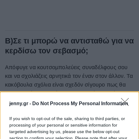
Β)Σε τι μπορώ να αντισταθώ για να
κερδίσω τον σεβασμό;
Απόφυγε να κουτσομπολεύεις συναδέλφους σου
και να σχολιάζεις αρνητικά τον έναν στον άλλον. Τα
κακόβουλα σχόλια είναι σχεδόν σίγουρο πως θα
κυκλοφορήσουν σε όλους και δεν είναι καθόλου
ωραίο για την εικόνα σου η φημη του κακού.
jenny.gr -
Do Not Process My Personal Information
Προσπάθησε να μείνεις εκτός συγκρούσεων και
If you wish to opt-out of the sale, sharing to third parties, or
καυγάδων και κράτα τις απαραίτητες ισορροπίες.
processing of your personal or sensitive information for
Γ)Τι μπορώ να κάνω για να
targeted advertising by us, please use the below opt-out
section to confirm your selection. Please note that after your