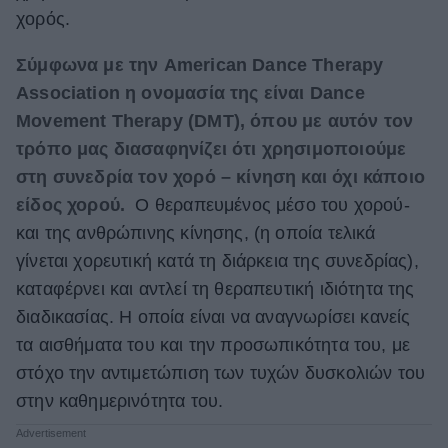
χορός.
ΒΟΞ
Σύμφωνα με την American Dance Therapy
Association η ονομασία της είναι Dance
Χωρίς Ταμπέλες
Movement Therapy (DMT), όπου με αυτόν τον
τρόπο μας διασαφηνίζει ότι χρησιμοποιούμε
στη συνεδρία τον χορό – κίνηση και όχι κάποιο
Women's Forum
είδος χορού.
Ο θεραπευμένος μέσο του χορού-
και της ανθρώπινης κίνησης, (η οποία τελικά
Hautes Grecians
γίνεται χορευτική κατά τη διάρκεια της συνεδρίας),
καταφέρνει και αντλεί τη θεραπευτική ιδιότητα της
διαδικασίας. Η οποία είναι να αναγνωρίσει κανείς
Γάμος
τα αισθήματα του και την προσωπικότητα του, με
στόχο την αντιμετώπιση των τυχών δυσκολιών του
στην καθημερινότητα του.
Market News