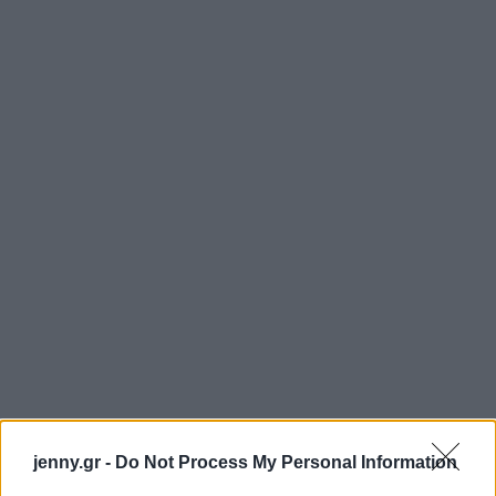
jenny.gr -
Do Not Process My Personal Information
Ο ρόλος λοιπόν του χοροθεραπευτή εδώ είναι, να