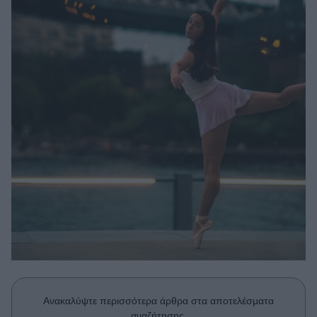
Μακιγιάζ
Beauty News
Well being
Ψυχολογία
Υγεία + Διατροφή
Σχέσεις & Σεξ
Fitness
Woman Power
Parenting
Working Girl
Real Women
Πρόσωπα
Ανακαλύψτε περισσότερα άρθρα στα αποτελέσματα
αναζήτησης.