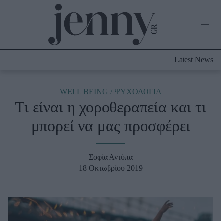
Life Now
What's New
Travel
Latest News
Culture
City Blogging
ABOUT US
ΔΙΑΦΗΜΙΣΤΕΙΤΕ
ΕΠΙΚΟΙΝΩΝΙΑ
WELL BEING
ΨΥΧΟΛΟΓΙΑ
Τι είναι η χοροθεραπεία και τι
Fashion
μπορεί να μας προσφέρει
Shopping
Styling Tips
Fashion News
Σοφία Αντύπα
18 Οκτωβρίου 2019
Beauty - Ομορφιά
Skincare
Μαλλιά - Νύχια