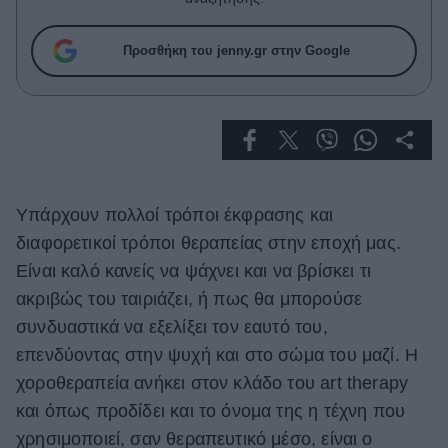
Celebrities
Συνεντεύξεις
Προσθήκη του jenny.gr στην Google
Who
True Stories
Ask the Guru
Success Stories
Ζώδια
Υπάρχουν πολλοί τρόποι έκφρασης και
διαφορετικοί τρόποι θεραπείας στην εποχή μας.
Living
Είναι καλό κανείς να ψάχνει και να βρίσκει τι
ακριβώς του ταιριάζει, ή πως θα μπορούσε
Deco
συνδυαστικά να εξελίξει τον εαυτό του,
Cooking
επενδύοντας στην ψυχή και στο σώμα του μαζί. Η
Green
χοροθεραπεία ανήκει στον κλάδο του art therapy
Αφιερώματα
και όπως προδίδει και το όνομα της η τέχνη που
χρησιμοποιεί, σαν θεραπευτικό μέσο, είναι ο