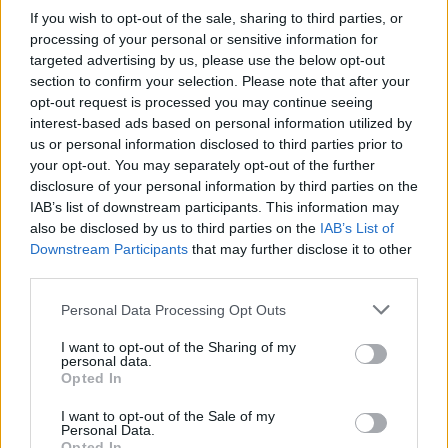
If you wish to opt-out of the sale, sharing to third parties, or
καταφέρει να δημιουργήσει ένα ασφαλές πλαίσιο
processing of your personal or sensitive information for
μέσα στο οποίο θα μπορέσουν να εκτεθούν όσο
targeted advertising by us, please use the below opt-out
προαναφέραμε, και όπου κάνεις να κατανοεί πως
section to confirm your selection. Please note that after your
opt-out request is processed you may continue seeing
δεν κρίνετε για τις χορευτικές του ικανότητες, αλλά
interest-based ads based on personal information utilized by
αντιθέτως ότι ο χοροθεραπευτής προσαρμόζει την
us or personal information disclosed to third parties prior to
κάθε συνεδρία ανάλογα με τις ανάγκες του ατόμου
your opt-out. You may separately opt-out of the further
disclosure of your personal information by third parties on the
ή της ομάδας. Μέσα από όλη αυτή την διαδικασία
IAB’s list of downstream participants. This information may
επομένως, ο θεραπευόμενος αποκομίζει μια
also be disclosed by us to third parties on the
IAB’s List of
καλύτερη συγκρότηση και συνειδητοποίηση του
Downstream Participants
that may further disclose it to other
third parties.
εαυτού του. Αποκτά αυτό που λέμε στις θεραπείες
συνειδητότητα, και σίγουρα μια καλύτερη σχέση με
Please note that this website/app uses one or more Google
Personal Data Processing Opt Outs
services and may gather and store information including but
το σώμα του!
not limited to your visit or usage behaviour. You may click to
I want to opt-out of the Sharing of my
personal data.
grant or deny consent to Google and its third-party tags to
Σοφία Αντύπα, Ψυχολόγος-
Opted In
use your data for below specified purposes in below Google
Ψυχοθεραπεύτρια-
www.ipsychology.gr
consent section.
I want to opt-out of the Sale of my
Personal Data.
Opted In