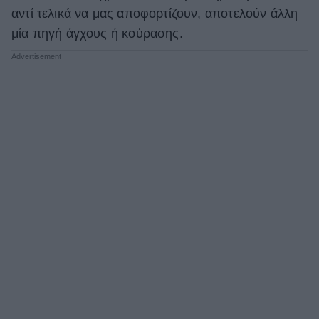
αντί τελικά να μας αποφορτίζουν, αποτελούν άλλη
ΒΟΞ
μία πηγή άγχους ή κούρασης.
Χωρίς Ταμπέλες
Women's Forum
Hautes Grecians
Γάμος
Market News