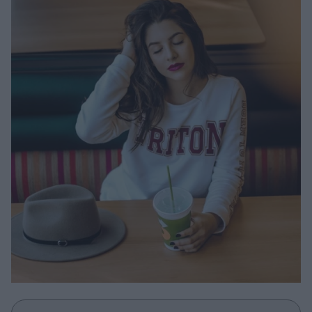
Μακιγιάζ
Beauty News
Well being
Ψυχολογία
Υγεία + Διατροφή
Σχέσεις & Σεξ
Fitness
Woman Power
Parenting
Working Girl
Real Women
Πρόσωπα