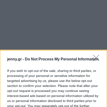
jenny.gr -
Do Not Process My Personal Information
If you wish to opt-out of the sale, sharing to third parties, or
processing of your personal or sensitive information for
targeted advertising by us, please use the below opt-out
section to confirm your selection. Please note that after your
opt-out request is processed you may continue seeing
Αν σας συμβαίνει αυτό, είναι γιατί πιθανότατα κάθε
interest-based ads based on personal information utilized by
μέρα τρέχετε όπως το χάμστερ στην ρόδα. Με
us or personal information disclosed to third parties prior to
your opt-out. You may separately opt-out of the further
μεγάλη ταχύτητα και ένταση αλλά χωρίς να