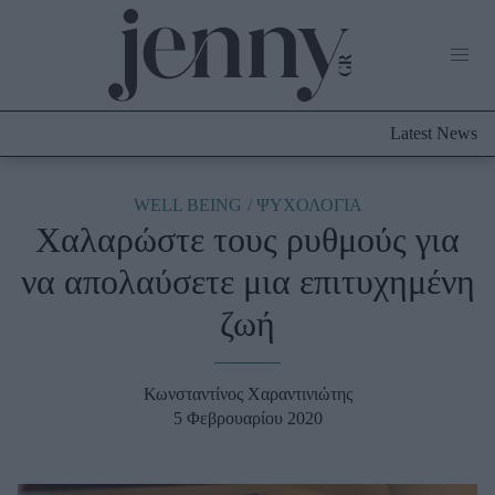
Life Now
What's New
Travel
Latest News
Culture
City Blogging
ABOUT US
ΔΙΑΦΗΜΙΣΤΕΙΤΕ
ΕΠΙΚΟΙΝΩΝΙΑ
WELL BEING
ΨΥΧΟΛΟΓΙΑ
Χαλαρώστε τους ρυθμούς για
Fashion
να απολαύσετε μια επιτυχημένη
Shopping
ζωή
Styling Tips
Fashion News
Κωνσταντίνος Χαραντινιώτης
Beauty - Ομορφιά
5 Φεβρουαρίου 2020
Skincare
Μαλλιά - Νύχια