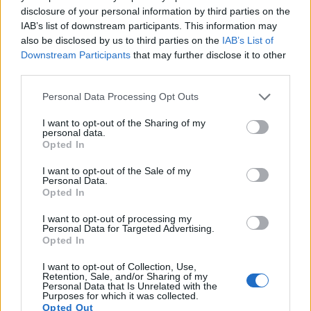
disclosure of your personal information by third parties on the
πηγαίνετε πουθενά!
IAB’s list of downstream participants. This information may
also be disclosed by us to third parties on the
IAB’s List of
Συνεπώς το να ρίξουμε τους ρυθμούς, σημαίνει ότι
Downstream Participants
that may further disclose it to other
έχουμε την ικανότητα να διακρίνουμε ποιες
third parties.
επιλογές είναι ωφέλιμες για εμάς, προκειμένου να
Please note that this website/app uses one or more Google
Personal Data Processing Opt Outs
αξιοποιήσουμε καλύτερα την καθημερινότητά μας.
services and may gather and store information including but
not limited to your visit or usage behaviour. You may click to
I want to opt-out of the Sharing of my
personal data.
grant or deny consent to Google and its third-party tags to
Σημαίνει ότι έχουμε την διαύγεια, την επίγνωση και
Opted In
use your data for below specified purposes in below Google
την ενέργεια να αντιμετωπίσουμε με ευχέρεια την
consent section.
I want to opt-out of the Sale of my
κάθε στιγμή, γιατί την βιώνουμε στο 100% και
Personal Data.
Opted In
είμαστε πραγματικά παρόν. Αυτό ακριβώς είναι που
θα μας κάνει πιο αποτελεσματικούς στην εργασία
I want to opt-out of processing my
Personal Data for Targeted Advertising.
μας, στον ρόλο μας μέσα στην οικογένεια, στον
Opted In
φιλικό μας κύκλο και σε όλους τους τομείς της
I want to opt-out of Collection, Use,
ζωής μας.
Retention, Sale, and/or Sharing of my
Personal Data that Is Unrelated with the
Purposes for which it was collected.
Opted Out