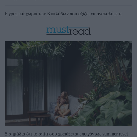
6 γραφικά χωριά των Κυκλάδων που αξίζει να ανακαλύψετε
5 σημάδια ότι το σπίτι σου χρειάζεται επειγόντως summer reset