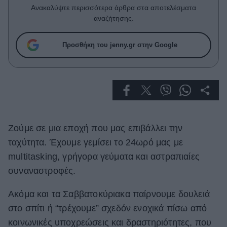
Celebrities
Ανακαλύψτε περισσότερα άρθρα στα αποτελέσματα
Συνεντεύξεις
αναζήτησης.
Who
True Stories
Προσθήκη του jenny.gr στην Google
Ask the Guru
Success Stories
Ζώδια
Ζούμε σε μια εποχή που μας επιβάλλει την
Living
ταχύτητα. Έχουμε γεμίσει το 24ωρό μας με
Deco
multitasking, γρήγορα γεύματα και αστραπιαίες
Cooking
συναναστροφές.
Green
Ακόμα και τα Σαββατοκύριακα παίρνουμε δουλειά
Αφιερώματα
στο σπίτι ή “τρέχουμε” σχεδόν ενοχικά πίσω από
κοινωνικές υποχρεώσεις και δραστηριότητες, που