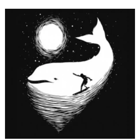
Μακιγιάζ
Beauty News
Well being
Ψυχολογία
Υγεία + Διατροφή
Σχέσεις & Σεξ
Fitness
Woman Power
Parenting
Working Girl
Real Women
Πρόσωπα