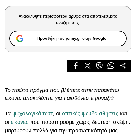
Celebrities
Συνεντεύξεις
Ανακαλύψτε περισσότερα άρθρα στα αποτελέσματα
Who
αναζήτησης.
True Stories
Ask the Guru
Προσθήκη του jenny.gr στην Google
Success Stories
Ζώδια
Living
Το πρώτο πράγμα που βλέπετε στην παρακάτω
Deco
εικόνα, αποκαλύπτει γιατί αισθάνεστε μοναξιά.
Cooking
Green
Τα
ψυχολογικά τεστ
, οι
οπτικές ψευδαισθήσεις
και
οι
εικόνες
που παρατηρούμε χωρίς δεύτερη σκέψη,
Αφιερώματα
μαρτυρούν πολλά για την προσωπικότητά μας