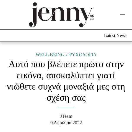
Life Now
What's New
Travel
Latest News
Culture
City Blogging
ABOUT US
ΔΙΑΦΗΜΙΣΤΕΙΤΕ
ΕΠΙΚΟΙΝΩΝΙΑ
WELL BEING
ΨΥΧΟΛΟΓΙΑ
Αυτό που βλέπετε πρώτο στην
Fashion
εικόνα, αποκαλύπτει γιατί
Shopping
νιώθετε συχνά μοναξιά μες στη
Styling Tips
Fashion News
σχέση σας
Beauty - Ομορφιά
JTeam
Skincare
9 Απριλίου 2022
Μαλλιά - Νύχια