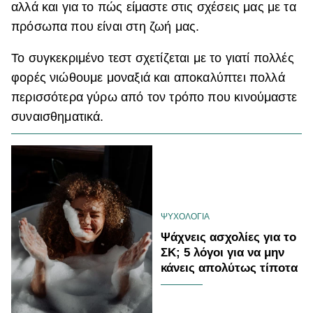
αλλά και για το πώς είμαστε στις σχέσεις μας με τα
ΒΟΞ
πρόσωπα που είναι στη ζωή μας.
Το συγκεκριμένο τεστ σχετίζεται με το γιατί πολλές
Χωρίς Ταμπέλες
φορές νιώθουμε μοναξιά και αποκαλύπτει πολλά
περισσότερα γύρω από τον τρόπο που κινούμαστε
συναισθηματικά.
Women's Forum
Hautes Grecians
ΨΥΧΟΛΟΓΙΑ
Γάμος
Ψάχνεις ασχολίες για το
ΣΚ; 5 λόγοι για να μην
κάνεις απολύτως τίποτα
Market News