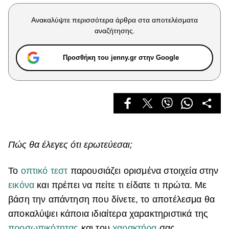
Celebrities
Συνεντεύξεις
Ανακαλύψτε περισσότερα άρθρα στα αποτελέσματα
Who
αναζήτησης.
True Stories
Ask the Guru
Προσθήκη του jenny.gr στην Google
Success Stories
Ζώδια
Living
Πώς θα έλεγες ότι ερωτεύεσαι;
Deco
Cooking
Το
οπτικό τεστ
παρουσιάζει ορισμένα στοιχεία στην
Green
εικόνα
και πρέπει να πείτε τι είδατε τι πρώτα. Με
βάση την απάντηση που δίνετε, το αποτέλεσμα θα
Αφιερώματα
αποκαλύψει κάποια ιδιαίτερα χαρακτηριστικά της
προσωπικότητας
και του
χαρακτήρα
σας.