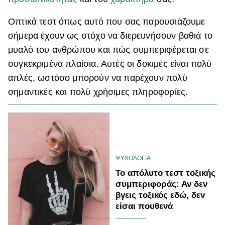
ΒΟΞ
Οπτικά τεστ όπως αυτό που σας παρουσιάζουμε
σήμερα έχουν ως στόχο να διερευνήσουν βαθιά το
μυαλό του ανθρώπου και πώς συμπεριφέρεται σε
Χωρίς Ταμπέλες
συγκεκριμένα πλαίσια. Αυτές οι δοκιμές είναι πολύ
απλές, ωστόσο μπορούν να παρέχουν πολύ
Women's Forum
σημαντικές και πολύ χρήσιμες πληροφορίες.
Hautes Grecians
ΨΥΧΟΛΟΓΙΑ
Γάμος
Το απόλυτο τεστ τοξικής
συμπεριφοράς: Αν δεν
βγεις τοξικός εδώ, δεν
είσαι πουθενά
Market News