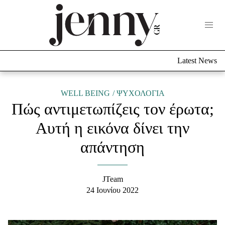
Life Now
What's New
Travel
Latest News
Culture
City Blogging
ABOUT US
ΔΙΑΦΗΜΙΣΤΕΙΤΕ
ΕΠΙΚΟΙΝΩΝΙΑ
WELL BEING
ΨΥΧΟΛΟΓΙΑ
Πώς αντιμετωπίζεις τον έρωτα;
Fashion
Αυτή η εικόνα δίνει την
Shopping
απάντηση
Styling Tips
Fashion News
JTeam
Beauty - Ομορφιά
24 Ιουνίου 2022
Skincare
Μαλλιά - Νύχια