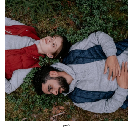
Μακιγιάζ
Beauty News
Well being
Ψυχολογία
Υγεία + Διατροφή
Σχέσεις & Σεξ
Fitness
Woman Power
Parenting
Working Girl
Real Women
Πρόσωπα
pexels