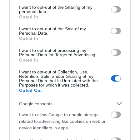
services and may gather and store information including but
not limited to your visit or usage behaviour. You may click to
I want to opt-out of the Sharing of my
personal data.
grant or deny consent to Google and its third-party tags to
Opted In
use your data for below specified purposes in below Google
consent section.
I want to opt-out of the Sale of my
Personal Data.
Opted In
I want to opt-out of processing my
Personal Data for Targeted Advertising.
Opted In
I want to opt-out of Collection, Use,
Retention, Sale, and/or Sharing of my
Personal Data that Is Unrelated with the
Purposes for which it was collected.
Opted Out
Google consents
I want to allow Google to enable storage
related to advertising like cookies on web or
Ονειρεύεσαι ότι βγάζεις μόνη τα
device identifiers in apps.
δόντια σου