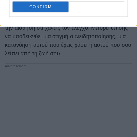
CONFIRM
Αυτό το όνειρο συχνά συνδέεται με ανησυχίες
σχετικά με την εμφάνιση, το φόβο της γήρανσης ή
την αίσθηση ότι χάνεις τον έλεγχο. Μπορεί επίσης
να υποδεικνύει μια στιγμή συνειδητοποίησης, μια
κατανόηση αυτού που έχεις χάσει ή αυτού που σου
λείπει από τη ζωή σου.