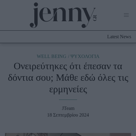
Life Now
What's New
Travel
Latest News
Culture
City Blogging
ABOUT US
ΔΙΑΦΗΜΙΣΤΕΙΤΕ
ΕΠΙΚΟΙΝΩΝΙΑ
WELL BEING
ΨΥΧΟΛΟΓΙΑ
Ονειρεύτηκες ότι έπεσαν τα
Fashion
δόντια σου; Μάθε εδώ όλες τις
Shopping
ερμηνείες
Styling Tips
Fashion News
JTeam
Beauty - Ομορφιά
18 Σεπτεμβρίου 2024
Skincare
Μαλλιά - Νύχια