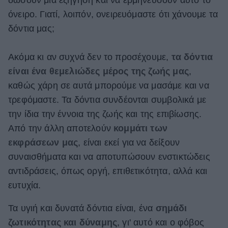
όνειρο. Γιατί, λοιπόν, ονειρευόμαστε ότι χάνουμε τα
ΒΟΞ
δόντια μας;
Χωρίς Ταμπέλες
Ακόμα κι αν συχνά δεν το προσέχουμε,
τα δόντια
είναι ένα θεμελιώδες μέρος της ζωής μας
,
καθώς χάρη σε αυτά μπορούμε να μασάμε και να
Women's Forum
τρεφόμαστε. Τα δόντια συνδέονται συμβολικά με
την ίδια την έννοια της ζωής και της επιβίωσης.
Από την άλλη αποτελούν
κομμάτι των
Hautes Grecians
εκφράσεων μας
, είναι εκεί για να δείξουν
συναισθήματα και να αποτυπώσουν ενστικτώδεις
Γάμος
αντιδράσεις, όπως οργή, επιθετικότητα, αλλά και
ευτυχία.
Τα υγιή και δυνατά δόντια είναι, ένα
σημάδι
Market News
ζωτικότητας και δύναμης
, γι' αυτό και ο φόβος