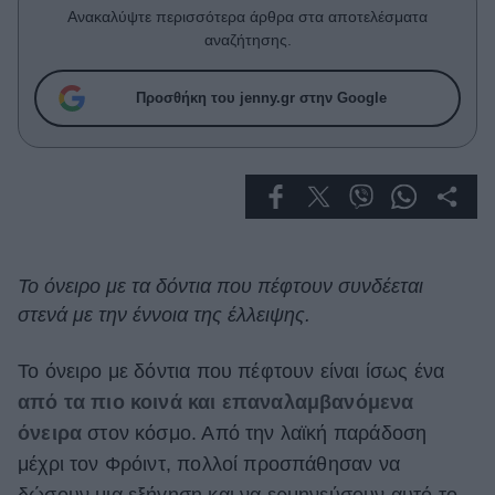
Celebrities
Ανακαλύψτε περισσότερα άρθρα στα αποτελέσματα
Συνεντεύξεις
αναζήτησης.
Who
True Stories
Προσθήκη του jenny.gr στην Google
Ask the Guru
Success Stories
Ζώδια
Living
Το όνειρο με τα δόντια που πέφτουν συνδέεται
στενά με την έννοια της έλλειψης.
Deco
Cooking
Το όνειρο με δόντια που πέφτουν είναι ίσως ένα
Green
από τα πιο κοινά και επαναλαμβανόμενα
όνειρα
στον κόσμο. Από την λαϊκή παράδοση
Αφιερώματα
μέχρι τον Φρόιντ, πολλοί προσπάθησαν να
δώσουν μια εξήγηση και να ερμηνεύσουν αυτό το