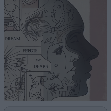
Μακιγιάζ
Beauty News
Well being
Ψυχολογία
Υγεία + Διατροφή
Σχέσεις & Σεξ
Fitness
Woman Power
Parenting
Working Girl
Real Women
Πρόσωπα