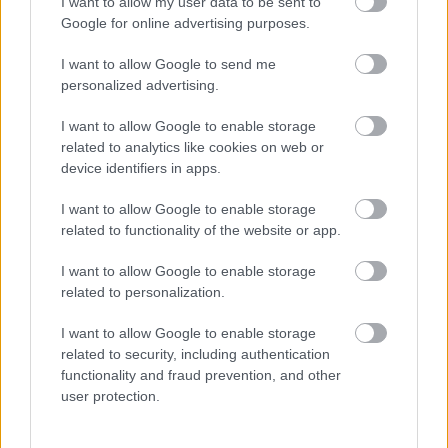
I want to allow my user data to be sent to
Google for online advertising purposes.
I want to allow Google to send me
Λιγότερο διαδεδομένο, αυτό το όνειρο διαφέρει από
personalized advertising.
τα προηγούμενα επειδή εδώ ο άνθρωπος που
I want to allow Google to enable storage
βλέπει το όνειρο είναι ενεργός και απελευθερώνεται
related to analytics like cookies on web or
από κάτι που του ανήκει, αλλά που ίσως τον
device identifiers in apps.
τρομάζει ή δεν το νιώθει πια ως δικό του. Σε αυτήν
I want to allow Google to enable storage
την περίπτωση, για να κατανοήσεις καλύτερα το
related to functionality of the website or app.
νόημα, είναι σημαντικό να επαληθεύσεις τα
I want to allow Google to enable storage
συναισθήματα που βίωσες κατά τη διάρκεια του
related to personalization.
ονείρου: ήταν πόνος, ήταν απελευθέρωση, ήταν
φόβος ή ευχαρίστηση;
I want to allow Google to enable storage
related to security, including authentication
Ονειρεύεσαι ότι πέφτουν τα δόντια
functionality and fraud prevention, and other
σου και τα βρίσκεις στο χέρι σου
user protection.