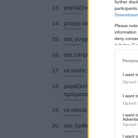
further disc
γιορτάζετε κάθε ευτυχές γεγον
participants
Downstream 
μπορεί να μοιραστεί μαζί ό,τι
Please note
information 
deny consent
σας συγχωρεί ακόμη κι όταν δ
in below Go
σας επιτρέπει να είστε ο εαυτό
Persona
να κλαίτε μπροστά της χωρίς ν
I want t
Opted 
μοιράζεστε στιγμές σιωπής. Τ
πράγματα.
I want t
Opted 
να κάνετε τις σωστές επιλογές 
I want 
Advertis
Opted 
σας έμαθε να χορεύετε.
I want t