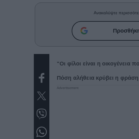
Ask the Gur
Ανακαλύψτε περισσότε
Success Stor
Προσθήκη 
Αφιερώματα
ΒΟΞ
Hautes Grecians
Γάμος
"Οι φίλοι είναι η οικογένεια π
Πόση αλήθεια κρύβει η φράση