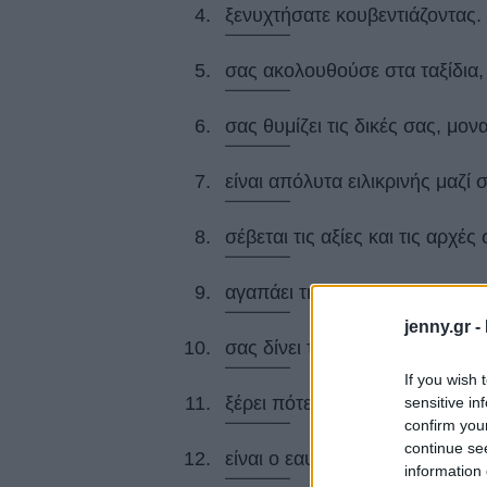
ξενυχτήσατε κουβεντιάζοντας.
σας ακολουθούσε στα ταξίδια,
σας θυμίζει τις δικές σας, μον
είναι απόλυτα ειλικρινής μαζί 
σέβεται τις αξίες και τις αρχέ
αγαπάει την οικογένεια σας.
jenny.gr -
σας δίνει την ευκαιρία να περά
If you wish 
ξέρει πότε χρειάζεστε ένα ποτή
sensitive in
confirm you
continue se
είναι ο εαυτός της κάθε φορά π
information 