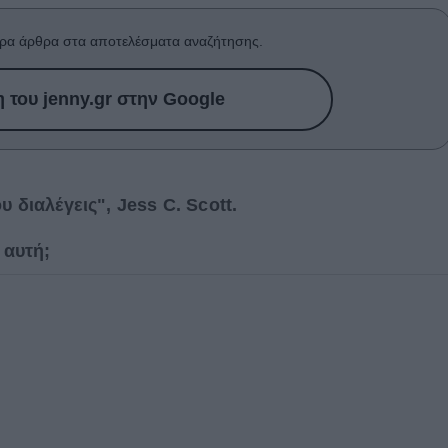
u
ρα άρθρα στα αποτελέσματα αναζήτησης.
ies
του jenny.gr στην Google
Χωρίς Ταμπέλες
Market News
ου διαλέγεις", Jess C. Scott.
 αυτή;