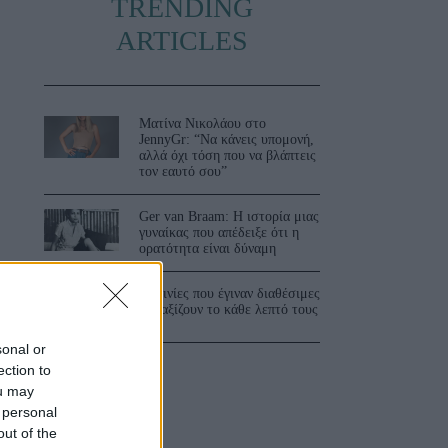
TRENDING
ARTICLES
Ματίνα Νικολάου στο
JennyGr: “Να κάνεις υπομονή,
αλλά όχι τόση που να βλάπτεις
τον εαυτό σου”
Ger van Braam: Η ιστορία μιας
γυναίκας που απέδειξε ότι η
ορατότητα είναι δύναμη
3 ταινίες που έγιναν διαθέσιμες
και αξίζουν το κάθε λεπτό τους
sonal or
ection to
ou may
 personal
out of the