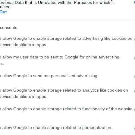
ersonal Data that Is Unrelated with the Purposes for which it
΄τον έρωτα της ζωής.
lected.
Out
υμμένα.
consents
r για σας.
o allow Google to enable storage related to advertising like cookies on
evice identifiers in apps.
υν και ποια όχι.
o allow my user data to be sent to Google for online advertising
s.
ουν και ποια όχι κι έτσι μπορεί να σας σώσει από άβολε
to allow Google to send me personalized advertising.
o allow Google to enable storage related to analytics like cookies on
evice identifiers in apps.
o allow Google to enable storage related to functionality of the website
και σας στηρίζει.
o allow Google to enable storage related to personalization.
ν δεν είστε καλά ψυχολογικά.