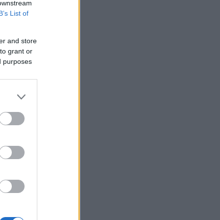
 downstream
B’s List of
er and store
to grant or
ed purposes
ά