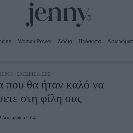
Beauty -
Ομορφιά
ABOUT US
ΔΙΑΦΗΜΙΣΤΕΙΤΕ
ΕΠΙΚΟΙΝΩΝΙΑ
being
Woman Power
Ζώδια
Πρόσωπα
Αφιερώμα
Skincare
ws
Μαλλιά - Νύχια
Μακιγιάζ
Beauty News
BEING
ΣΧΕΣΕΙΣ & ΣΕΞ
 που θα ήταν καλό να
πα
Ζώδια
ετε στη φίλη σας
3 Δεκεμβρίου 2014