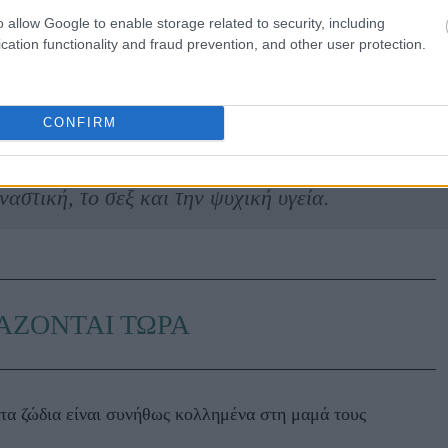
o allow Google to enable storage related to security, including
cation functionality and fraud prevention, and other user protection.
 σας φτιάχνει τη διάθεση.
CONFIRM
το
google news
και μάθετε τα πάντα γύρω από
ναστική, το σεξ και την ψυχική υγεία.
ΑΖΟΝΤΑΙ ΤΩΡΑ
τα ζώδια είναι συνήθως κολλημένα στη μαμά τους