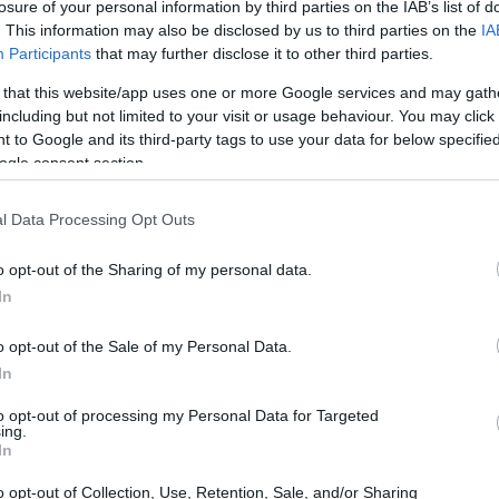
losure of your personal information by third parties on the IAB’s list of
ός της ζωή σας.
. This information may also be disclosed by us to third parties on the
IA
Participants
that may further disclose it to other third parties.
 γλυκό υπάρχει γύρω σας κάθε στιγμή.
 that this website/app uses one or more Google services and may gath
including but not limited to your visit or usage behaviour. You may click 
 to Google and its third-party tags to use your data for below specifi
εν είστε η καλύτερη φίλη του κόσμου.
ogle consent section.
 σας.
l Data Processing Opt Outs
α νιώθετε φόβο για κάτι.
o opt-out of the Sharing of my personal data.
In
ις στιγμές εκείνες που λέγονται αθόρυβα τα πιο σοβαρ
o opt-out of the Sale of my Personal Data.
In
όταν τα είχατε "χαμένα".
to opt-out of processing my Personal Data for Targeted
ing.
In
o opt-out of Collection, Use, Retention, Sale, and/or Sharing