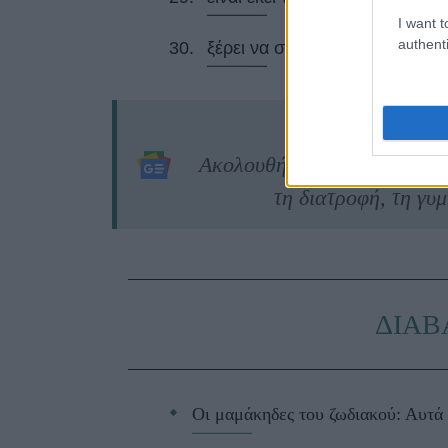
I want t
authenti
ξέρει να σας ενθαρρύνει και να
Ακολουθήστε το
jenny.gr
σ
τη διατροφή, τη γυμ
ΔΙΑΒ
Οι μαμάκηδες του ζωδιακού: Αυτά 