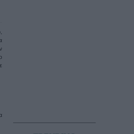
,
α
ν
ο
ε
α