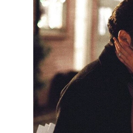
Ask the Gur
Success Stor
Αφιερώματα
ΒΟΞ
Hautes Grecians
Γάμος