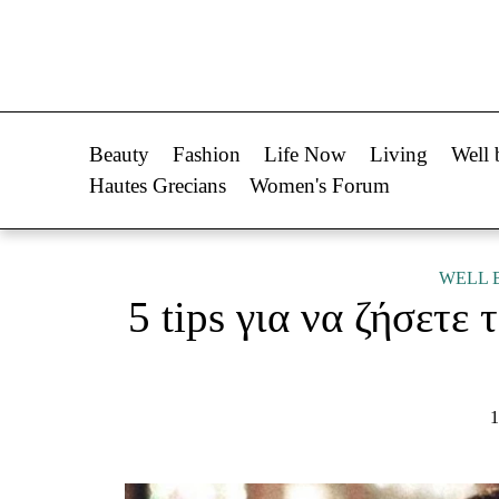
Life Now
Fashion
What's New
Shopping
Beauty
Fashion
Life Now
Living
Well 
Travel
Styling Tips
Hautes Grecians
Women's Forum
Culture
Fashion Ne
City Blogging
WELL 
5 tips για να ζήσετε
Woman Power
Πρόσω
Parenting
Celebrities
1
Working Girl
Συνεντεύξεις
Real Women
Who
True Stories