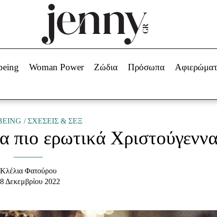
Beauty -
Ομορφιά
ABOUT US
ΔΙΑΦΗΜΙΣΤΕΙΤΕ
ΕΠΙΚΟΙΝΩΝΙΑ
being
Woman Power
Ζώδια
Πρόσωπα
Αφιερώμα
Skincare
ws
Μαλλιά - Νύχια
Μακιγιάζ
Beauty News
BEING
ΣΧΕΣΕΙΣ & ΣΕΞ
 τα πιο ερωτικά Χριστούγενν
πα
Ζώδια
Κλέλια Φατούρου
8 Δεκεμβρίου 2022