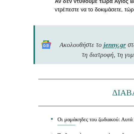
Αν δεν ντυθούμε τώρα Άγιος Β
ντρέπεστε να το δοκιμάσετε, τώρ
Ακολουθήστε το
jenny.gr
σ
τη διατροφή, τη γυμ
ΔΙΑΒ
Οι μαμάκηδες του ζωδιακού: Αυτά 