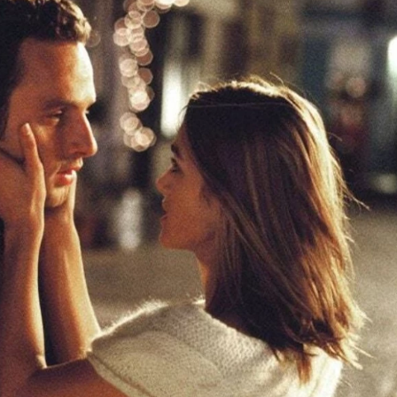
u
ies
Χωρίς Ταμπέλες
Market News