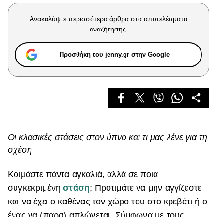
Celebrities
Συνεντεύξεις
Ανακαλύψτε περισσότερα άρθρα στα αποτελέσματα
Who
αναζήτησης.
True Stories
Ask the Guru
Προσθήκη του jenny.gr στην Google
Success Stories
Ζώδια
Living
Οι κλασικές στάσεις στον ύπνο και τι μας λένε για τη
σχέση
Deco
Cooking
Green
Κοιμάστε πάντα αγκαλιά, αλλά σε ποια
συγκεκριμένη
στάση
; Προτιμάτε να μην αγγίζεστε
Αφιερώματα
και να έχει ο καθένας τον χώρο του στο κρεβάτι ή ο
ένας να (παρα) απλώνεται. Σύμφωνα με τους