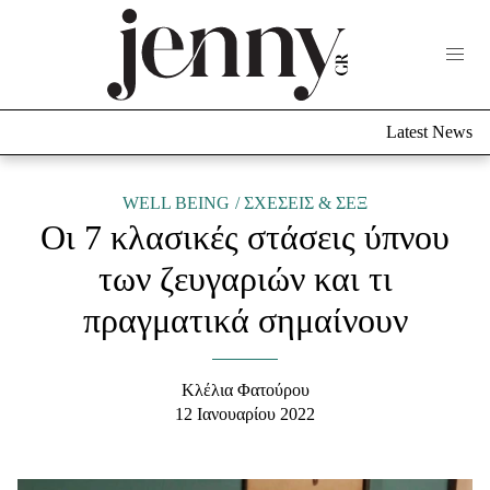
Life Now
What's New
Travel
Latest News
Culture
City Blogging
ABOUT US
ΔΙΑΦΗΜΙΣΤΕΙΤΕ
ΕΠΙΚΟΙΝΩΝΙΑ
WELL BEING
ΣΧΕΣΕΙΣ & ΣΕΞ
Οι 7 κλασικές στάσεις ύπνου
Fashion
των ζευγαριών και τι
Shopping
πραγματικά σημαίνουν
Styling Tips
Fashion News
Κλέλια Φατούρου
Beauty - Ομορφιά
12 Ιανουαρίου 2022
Skincare
Μαλλιά - Νύχια