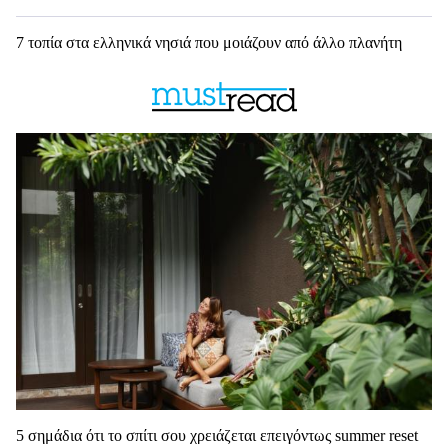
7 τοπία στα ελληνικά νησιά που μοιάζουν από άλλο πλανήτη
5 σημάδια ότι το σπίτι σου χρειάζεται επειγόντως summer reset