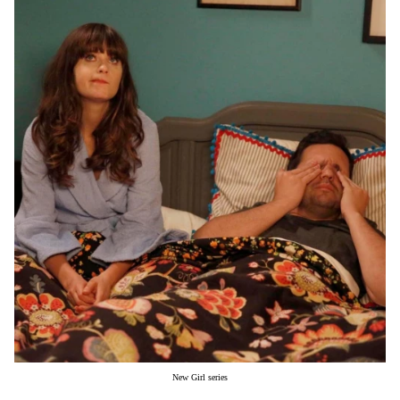
Μακιγιάζ
Beauty News
Well being
Ψυχολογία
Υγεία + Διατροφή
Σχέσεις & Σεξ
Fitness
Woman Power
Parenting
Working Girl
Real Women
Πρόσωπα
New Girl series