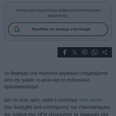
Celebrities
Συνεντεύξεις
Ανακαλύψτε περισσότερα άρθρα στα αποτελέσματα
Who
αναζήτησης.
True Stories
Ask the Guru
Προσθήκη του jenny.gr στην Google
Success Stories
Ζώδια
Living
Οι διαφορές στα ποσοστά οργασμού επηρεάζονται
από την ηλικία, το φύλο και το σεξουαλικό
Deco
Cooking
προσανατολισμό
Green
Δεν τα λέμε εμείς, αλλά η επιστήμη.
Νέα μελέτη
Αφιερώματα
που διεξήχθη από επιστήμονες του Πανεπιστημίου
της Ιντιάνα στις ΗΠΑ εξερεύνησε τις διαφορές στα