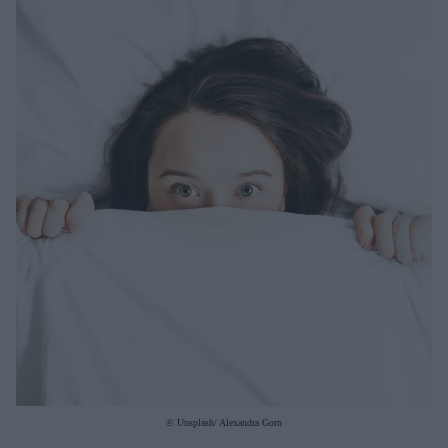
Μακιγιάζ
Beauty News
Well being
Ψυχολογία
Υγεία + Διατροφή
Σχέσεις & Σεξ
Fitness
Woman Power
Parenting
Working Girl
Real Women
Πρόσωπα
© Unsplash/ Alexandra Gorn