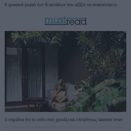
6 γραφικά χωριά των Κυκλάδων που αξίζει να ανακαλύψετε
5 σημάδια ότι το σπίτι σου χρειάζεται επειγόντως summer reset