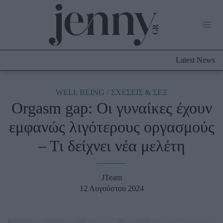
Life Now
What's New
Travel
Latest News
Culture
City Blogging
ABOUT US
ΔΙΑΦΗΜΙΣΤΕΙΤΕ
ΕΠΙΚΟΙΝΩΝΙΑ
WELL BEING
ΣΧΕΣΕΙΣ & ΣΕΞ
Orgasm gap: Οι γυναίκες έχουν
Fashion
εμφανώς λιγότερους οργασμούς
Shopping
– Τι δείχνει νέα μελέτη
Styling Tips
Fashion News
JTeam
Beauty - Ομορφιά
12 Αυγούστου 2024
Skincare
Μαλλιά - Νύχια