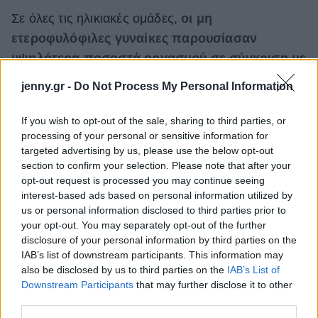
Σε όλες τις ηλικιακές ομάδες,
οι μη
ετεροφυλόφιλες γυναίκες παρουσίασαν
υψηλότερα ποσοστά οργασμού σε σύγκριση με
τις ετεροφυλόφιλες γυναίκες στην ομάδα
jenny.gr -
Do Not Process My Personal Information
πρώιμης μέσης ηλικίας
. Ωστόσο, δεν
παρατηρήθηκαν τέτοιες διαφορές στις ομάδες
If you wish to opt-out of the sale, sharing to third parties, or
processing of your personal or sensitive information for
καθυστερημένης μέσης και μεγαλύτερης ηλικίας.
targeted advertising by us, please use the below opt-out
Στην ομάδα πρώιμης μέσης ηλικίας, τα ποσοστά
section to confirm your selection. Please note that after your
οργασμού ήταν υψηλότερα στις ομοφυλόφιλες
opt-out request is processed you may continue seeing
interest-based ads based on personal information utilized by
γυναίκες συγκριτικά με τις αμφιφυλόφιλες γυναίκες.
us or personal information disclosed to third parties prior to
your opt-out. You may separately opt-out of the further
disclosure of your personal information by third parties on the
IAB’s list of downstream participants. This information may
also be disclosed by us to third parties on the
IAB’s List of
Downstream Participants
that may further disclose it to other
third parties.