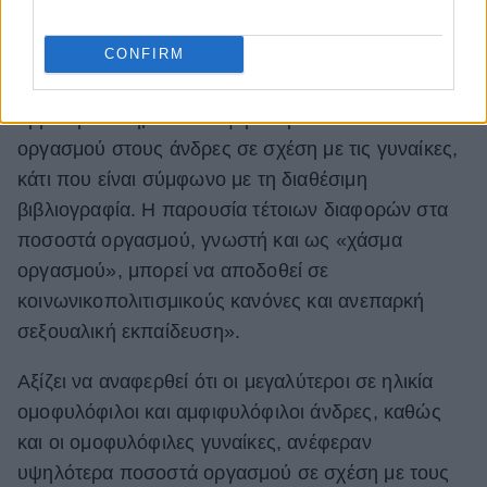
ποσοστού οργασμών
CONFIRM
Η έρευνα αναφέρει στα συμπεράσματα ότι
«βρέθηκαν σημαντικά υψηλότερα ποσοστά
οργασμού στους άνδρες σε σχέση με τις γυναίκες,
κάτι που είναι σύμφωνο με τη διαθέσιμη
βιβλιογραφία. Η παρουσία τέτοιων διαφορών στα
ποσοστά οργασμού, γνωστή και ως «χάσμα
οργασμού», μπορεί να αποδοθεί σε
κοινωνικοπολιτισμικούς κανόνες και ανεπαρκή
σεξουαλική εκπαίδευση».
Αξίζει να αναφερθεί ότι οι μεγαλύτεροι σε ηλικία
ομοφυλόφιλοι και αμφιφυλόφιλοι άνδρες, καθώς
και οι ομοφυλόφιλες γυναίκες, ανέφεραν
υψηλότερα ποσοστά οργασμού σε σχέση με τους