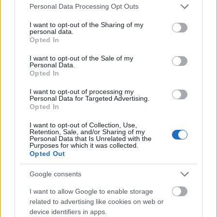
Please note that this website/app uses one or more Google
Personal Data Processing Opt Outs
services and may gather and store information including but
not limited to your visit or usage behaviour. You may click to
I want to opt-out of the Sharing of my
personal data.
grant or deny consent to Google and its third-party tags to
Opted In
use your data for below specified purposes in below Google
consent section.
I want to opt-out of the Sale of my
Personal Data.
Opted In
I want to opt-out of processing my
Personal Data for Targeted Advertising.
Opted In
I want to opt-out of Collection, Use,
Retention, Sale, and/or Sharing of my
Personal Data that Is Unrelated with the
Purposes for which it was collected.
Opted Out
Google consents
I want to allow Google to enable storage
related to advertising like cookies on web or
device identifiers in apps.