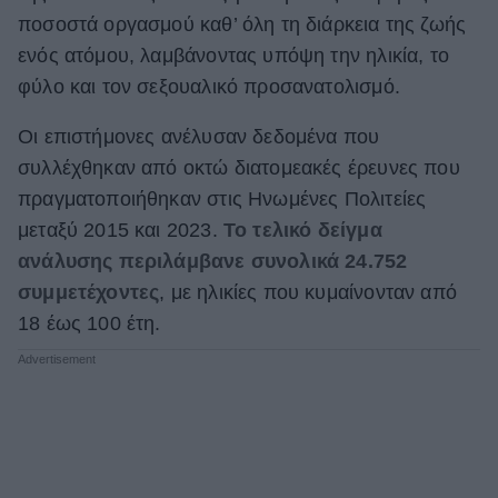
ποσοστά οργασμού καθ’ όλη τη διάρκεια της ζωής
ΒΟΞ
ενός ατόμου, λαμβάνοντας υπόψη την ηλικία, το
φύλο και τον σεξουαλικό προσανατολισμό.
Χωρίς Ταμπέλες
Οι επιστήμονες ανέλυσαν δεδομένα που
συλλέχθηκαν από οκτώ διατομεακές έρευνες που
πραγματοποιήθηκαν στις Ηνωμένες Πολιτείες
Women's Forum
μεταξύ 2015 και 2023.
Το τελικό δείγμα
ανάλυσης περιλάμβανε συνολικά 24.752
Hautes Grecians
συμμετέχοντες
, με ηλικίες που κυμαίνονταν από
18 έως 100 έτη.
Γάμος
Market News