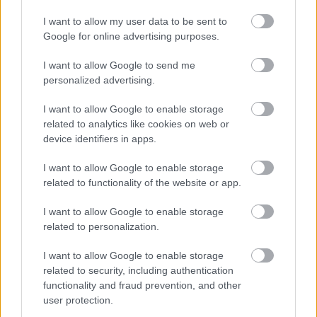
I want to allow my user data to be sent to
Google for online advertising purposes.
I want to allow Google to send me
personalized advertising.
I want to allow Google to enable storage
related to analytics like cookies on web or
device identifiers in apps.
Σε όλες τις ηλικιακές ομάδες, οι άνδρες είχαν
I want to allow Google to enable storage
related to functionality of the website or app.
υψηλότερα ποσοστά οργασμού από τις γυναίκες.
Ενώ τ
α ποσοστά οργασμού στους άνδρες
I want to allow Google to enable storage
κυμάνθηκαν από 70% έως 85%, στις γυναίκες
related to personalization.
ήταν από 46% έως 58%
. Συνολικά, τα ποσοστά
I want to allow Google to enable storage
οργασμού στους άνδρες ήταν 22% έως 30%
related to security, including authentication
functionality and fraud prevention, and other
υψηλότερα από εκείνα των γυναικών.
user protection.
Πού οφείλεται η μεγάλη διαφορά