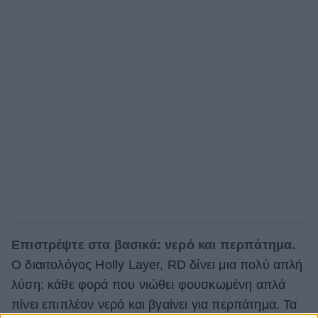
Επιστρέψτε στα βασικά: νερό και περπάτημα.
Ο διαιτολόγος Holly Layer, RD δίνει μια πολύ απλή
λύση: κάθε φορά που νιώθει φουσκωμένη απλά
πίνει επιπλέον νερό και βγαίνει για περπάτημα. Τα