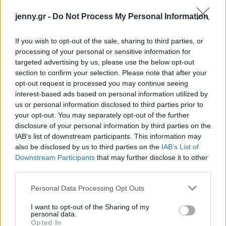
υγρά βοηθάνε στη μείωση της κατακράτησης και το
jenny.gr -
Do Not Process My Personal Information
περπάτημα βοηθάει στην καλύτερη πέψη και
λειτουργία του γαστρεντερικού συστήματος.
If you wish to opt-out of the sale, sharing to third parties, or
Μερικές φορές οι πιο απλές λύσεις πραγματικά
processing of your personal or sensitive information for
δουλεύουν καλύτερα.
targeted advertising by us, please use the below opt-out
section to confirm your selection. Please note that after your
Σκεφτείτε να προσθέσετε ένα προβιοτικό
opt-out request is processed you may continue seeing
interest-based ads based on personal information utilized by
συμπλήρωμα.
Εάν νιώθετε συχνά φουσκωμένοι
us or personal information disclosed to third parties prior to
μπορείτε να λαμβάνετε ένα προβιοτικό
your opt-out. You may separately opt-out of the further
συμπλήρωμα το οποίο θα βοηθήσει στη λειτουργία
disclosure of your personal information by third parties on the
IAB’s list of downstream participants. This information may
του πεπτικού συστήματος. Δείτε επίσης εάν
also be disclosed by us to third parties on the
IAB’s List of
επισκέπτεστε τακτικά το μπάνιο, γιατί η
Downstream Participants
that may further disclose it to other
δυσκοιλιότητα μπορεί να προκαλέσει πολλά
third parties.
προβλήματα στο πεπτικό σύστημα, οδηγώντας σε
Please note that this website/app uses one or more Google
Personal Data Processing Opt Outs
φούσκωμα και διάρροια.
services and may gather and store information including but
not limited to your visit or usage behaviour. You may click to
I want to opt-out of the Sharing of my
personal data.
grant or deny consent to Google and its third-party tags to
Αποφύγετε τις τροφές που έχετε παρατηρήσει
Opted In