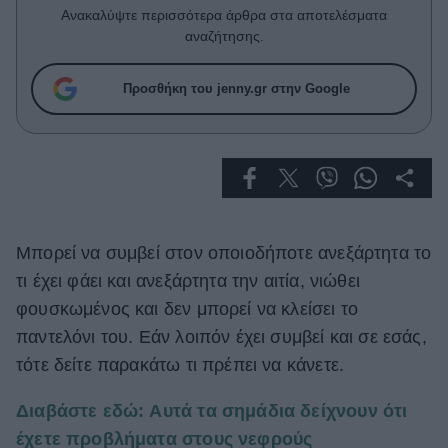
Celebrities
Ανακαλύψτε περισσότερα άρθρα στα αποτελέσματα
Συνεντεύξεις
αναζήτησης.
Who
True Stories
Προσθήκη του jenny.gr στην Google
Ask the Guru
Success Stories
Ζώδια
Μπορεί να συμβεί στον οποιοδήποτε ανεξάρτητα το
Living
τι έχει φάει και ανεξάρτητα την αιτία, νιώθει
Deco
φουσκωμένος και δεν μπορεί να κλείσει το
Cooking
παντελόνι του. Εάν λοιπόν έχει συμβεί και σε εσάς,
Green
τότε δείτε παρακάτω τι πρέπει να κάνετε.
Αφιερώματα
Διαβάστε εδώ: Αυτά τα σημάδια δείχνουν ότι
έχετε προβλήματα στους νεφρούς