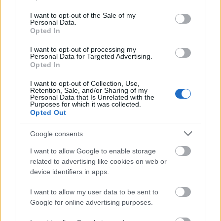
use your data for below specified purposes in below Google
ότι σας φουσκώνουν.
Για να διαπιστώσετε ποιες
consent section.
I want to opt-out of the Sale of my
τροφές σας πρήζουν πρέπει να ξεκινήσετε να
Personal Data.
Opted In
κρατάτε ένα ημερολόγιο τροφίμων και να
καταγράφεται τα συμπτώματα που σας προκαλεί το
I want to opt-out of processing my
Personal Data for Targeted Advertising.
κάθε τρόφιμο μεμονωμένα. Ωστόσο εάν
Opted In
διαπιστώσετε ότι νιώθετε συνέχεια φουσκωμένοι
I want to opt-out of Collection, Use,
και δεν σας βοηθάει τίποτα, προγραμματίστε μια
Retention, Sale, and/or Sharing of my
Personal Data that Is Unrelated with the
συνάντηση με το γιατρό σας.
Purposes for which it was collected.
Opted Out
Google consents
I want to allow Google to enable storage
related to advertising like cookies on web or
device identifiers in apps.
I want to allow my user data to be sent to
Google for online advertising purposes.