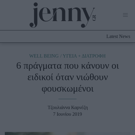
Life Now
What's New
Travel
Latest News
Culture
City Blogging
ABOUT US
ΔΙΑΦΗΜΙΣΤΕΙΤΕ
ΕΠΙΚΟΙΝΩΝΙΑ
WELL BEING
ΥΓΕΙΑ + ΔΙΑΤΡΟΦΗ
6 πράγματα που κάνουν οι
Fashion
ειδικοί όταν νιώθουν
Shopping
φουσκωμένοι
Styling Tips
Fashion News
Τζουλιάννα Καρνέζη
Beauty - Ομορφιά
7 Ιουνίου 2019
Skincare
Μαλλιά - Νύχια