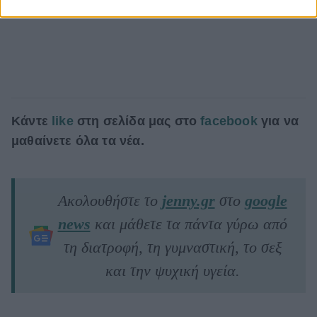
Κάντε
like
στη σελίδα μας στο
facebook
για να
μαθαίνετε όλα τα νέα.
Ακολουθήστε το
jenny.gr
στο
google
news
και μάθετε τα πάντα γύρω από
τη διατροφή, τη γυμναστική, το σεξ
και την ψυχική υγεία.