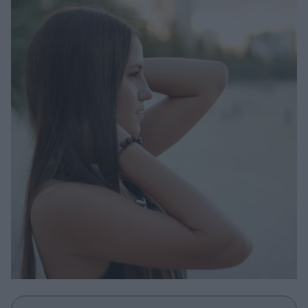
Μακιγιάζ
Beauty News
Well being
Ψυχολογία
Υγεία + Διατροφή
Σχέσεις & Σεξ
Fitness
Woman Power
Parenting
Working Girl
Real Women
Πρόσωπα