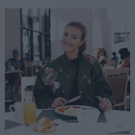
Μακιγιάζ
Beauty News
Well being
Ψυχολογία
Υγεία + Διατροφή
Σχέσεις & Σεξ
Fitness
Woman Power
Parenting
Working Girl
Real Women
Πρόσωπα