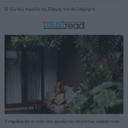
Η εξωτική παραλία της Πάργας που θα λατρέψετε
5 σημάδια ότι το σπίτι σου χρειάζεται επειγόντως summer reset