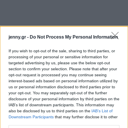
jenny.gr -
Do Not Process My Personal Information
If you wish to opt-out of the sale, sharing to third parties, or
Στην ορθορεξία δεν ελέγχει ο άνθρωπος το
processing of your personal or sensitive information for
φαγητό του, αλλά το φαγητό ελέγχει τον
targeted advertising by us, please use the below opt-out
άνθρωπο.
Στο αρχικό στάδιο οι περιορισμοί που
section to confirm your selection. Please note that after your
opt-out request is processed you may continue seeing
παίρνει ένας ορθορεξικός τον τονώνουν, νιώθει
interest-based ads based on personal information utilized by
όμορφα που έχει υιοθετήσει κάτι αγνό. Έτσι κόβει
us or personal information disclosed to third parties prior to
το κρέας, τα γαλακτοκομικά, αρχίζει την ωμοφαγία
your opt-out. You may separately opt-out of the further
disclosure of your personal information by third parties on the
και στο τέλος μπορεί να καταλήξει να τρέφεται με
IAB’s list of downstream participants. This information may
ένα μόνο φρούτο, με αποτέλεσμα να έχει
also be disclosed by us to third parties on the
IAB’s List of
επιπτώσεις στην υγεία του. Αυτό βέβαια δεν
Downstream Participants
that may further disclose it to other
third parties.
σημαίνει ότι όλοι όσοι υποστηρίζουν την υγιεινή