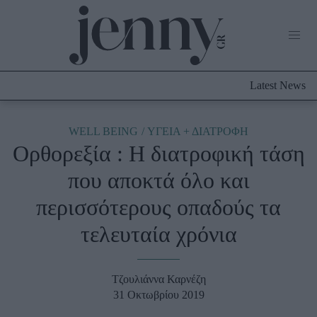
Life Now
What's New
Travel
Latest News
Culture
City Blogging
ABOUT US
ΔΙΑΦΗΜΙΣΤΕΙΤΕ
ΕΠΙΚΟΙΝΩΝΙΑ
WELL BEING
ΥΓΕΙΑ + ΔΙΑΤΡΟΦΗ
Ορθορεξία : Η διατροφική τάση
Fashion
που αποκτά όλο και
Shopping
περισσότερους οπαδούς τα
Styling Tips
Fashion News
τελευταία χρόνια
Beauty - Ομορφιά
Τζουλιάννα Καρνέζη
Skincare
31 Οκτωβρίου 2019
Μαλλιά - Νύχια