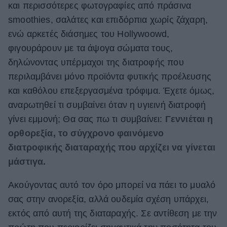
και περισσότερες φωτογραφίες από πράσινα
ΒΟΞ
smoothies, σαλάτες και επιδόρπια χωρίς ζάχαρη,
ενώ αρκετές διάσημες του Hollywoowd,
φιγουράρουν με τα άψογα σώματα τους,
Χωρίς Ταμπέλες
δηλώνοντας υπέρμαχοι της διατροφής που
περιλαμβάνει μόνο προϊόντα φυτικής προέλευσης
και καθόλου επεξεργασμένα τρόφιμα. Έχετε όμως,
Women's Forum
αναρωτηθεί τι συμβαίνει όταν η υγιεινή διατροφή
γίνει εμμονή; Θα σας πω τι συμβαίνει:
Γεννιέται η
Hautes Grecians
ορθορεξία, το σύγχρονο φαινόμενο
διατροφικής διαταραχής που αρχίζει να γίνεται
μάστιγα.
Γάμος
Ακούγοντας αυτό τον όρο μπορεί να πάει το μυαλό
σας στην ανορεξία, αλλά ουδεμία σχέση υπάρχει,
Market News
εκτός από αυτή της διαταραχής. Σε αντίθεση με την