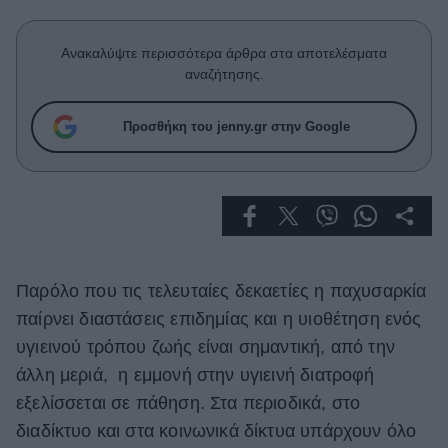
Celebrities
Συνεντεύξεις
Ανακαλύψτε περισσότερα άρθρα στα αποτελέσματα
Who
αναζήτησης.
True Stories
Ask the Guru
Προσθήκη του jenny.gr στην Google
Success Stories
Ζώδια
Living
Παρόλο που τις τελευταίες δεκαετίες η παχυσαρκία
Deco
παίρνει διαστάσεις επιδημίας και η υιοθέτηση ενός
Cooking
υγιεινού τρόπου ζωής είναι σημαντική, από την
Green
άλλη μεριά, η εμμονή στην υγιεινή διατροφή
Αφιερώματα
εξελίσσεται σε πάθηση. Στα περιοδικά, στο
διαδίκτυο και στα κοινωνικά δίκτυα υπάρχουν όλο