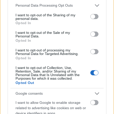
διατροφή είναι ορθορεξικοί, αλλά η εμμονή είναι
Please note that this website/app uses one or more Google
Personal Data Processing Opt Outs
services and may gather and store information including but
κακός οιωνός σε όλα τα πράγματα.
Η υγιεινή
not limited to your visit or usage behaviour. You may click to
I want to opt-out of the Sharing of my
διατροφή πρέπει να σας ανοίγει τους ορίζοντες
personal data.
grant or deny consent to Google and its third-party tags to
Opted In
και όχι να σας περιορίζει.
use your data for below specified purposes in below Google
consent section.
I want to opt-out of the Sale of my
Personal Data.
Αν λοιπόν αντιληφθείτε ότι περνάτε πολλές ώρες
Opted In
σχεδιάζοντας τι θα φάτε, αν το φαγητό σας
I want to opt-out of processing my
αγχώνει, αν οι διατροφικές συνήθειες σας
Personal Data for Targeted Advertising.
απομακρύνουν από τους φίλους, αν νιώθετε
Opted In
αβάσταχτες ενοχές που παραστρατίσατε λίγο και
I want to opt-out of Collection, Use,
Retention, Sale, and/or Sharing of my
φυσικά αν η ποιότητα της ζωής σας χειροτερεύει,
Personal Data that Is Unrelated with the
Purposes for which it was collected.
τότε ίσως πρέπει να βρείτε ξανά στο φαγητό την
Opted Out
απόλαυση και την ισορροπία. Γιατί όπως ανέφερα
και ποιο πάνω, το νήμα ανάμεσα στην υγιεινή
Google consents
διατροφή και την ορθορεξία είναι πολύ λεπτό.
I want to allow Google to enable storage
related to advertising like cookies on web or
device identifiers in apps.