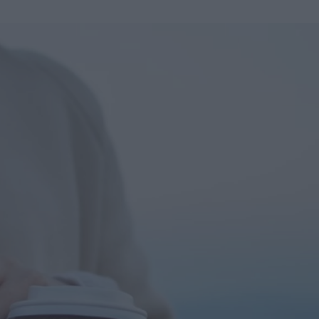
u
ies
Χωρίς Ταμπέλες
Market News