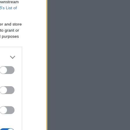
 downstream
B’s List of
er and store
to grant or
ed purposes