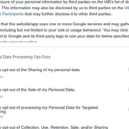
losure of your personal information by third parties on the IAB’s list of
. This information may also be disclosed by us to third parties on the
IA
Participants
that may further disclose it to other third parties.
 that this website/app uses one or more Google services and may gath
including but not limited to your visit or usage behaviour. You may click 
 to Google and its third-party tags to use your data for below specifi
ogle consent section.
l Data Processing Opt Outs
ΕΙΑ + ΔΙΑΤΡΟΦΗ
o opt-out of the Sharing of my personal data.
α κυριότερα σημάδια ότι παίρνετε πολλή
In
ρωτεΐνη και κινδυνεύει η υγεία σας
o opt-out of the Sale of my Personal Data.
In
to opt-out of processing my Personal Data for Targeted
ing.
In
ειώνονται ουσιαστικά με την ηλικία και παίζουν
o opt-out of Collection, Use, Retention, Sale, and/or Sharing