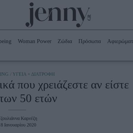
Beauty -
Ομορφιά
ABOUT US
ΔΙΑΦΗΜΙΣΤΕΙΤΕ
ΕΠΙΚΟΙΝΩΝΙΑ
being
Woman Power
Ζώδια
Πρόσωπα
Αφιερώμα
Skincare
ws
Μαλλιά - Νύχια
Μακιγιάζ
Beauty News
ING
ΥΓΕΙΑ + ΔΙΑΤΡΟΦΗ
κά που χρειάζεστε αν είστε
πα
Ζώδια
των 50 ετών
ζουλιάννα Καρνέζη
18 Ιανουαρίου 2020