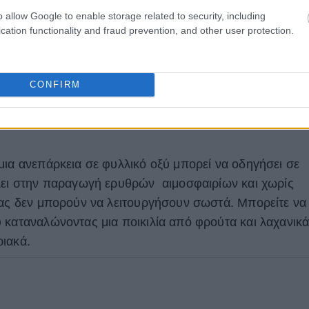
o allow Google to enable storage related to security, including
cation functionality and fraud prevention, and other user protection.
CONFIRM
μια ανεπάρκεια σε φυλλικό οξύ μπορεί να οδηγήσει σε
λλει στην παραγωγή ερυθρών αιμοσφαιρίων και χωρίς
σας δεν μπορούν να λειτουργήσουν σωστά. Μπορείτε να
 καταναλώνοντας μια ποικιλία από φρούτα και λαχανικά
ιακά.