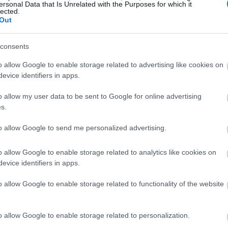
ersonal Data that Is Unrelated with the Purposes for which it
ατικές διαδικασίες. Προσπαθώντας να τρώτε μια πηγή
lected.
μπορεί να βοηθήσει στην προστασία από τις ελλείψεις,
Out
λερικά, κρέας, αυγά, γάλα και γαλακτοκομικά προϊόντα
consents
o allow Google to enable storage related to advertising like cookies on
evice identifiers in apps.
o allow my user data to be sent to Google for online advertising
s.
to allow Google to send me personalized advertising.
o allow Google to enable storage related to analytics like cookies on
evice identifiers in apps.
o allow Google to enable storage related to functionality of the website
o allow Google to enable storage related to personalization.