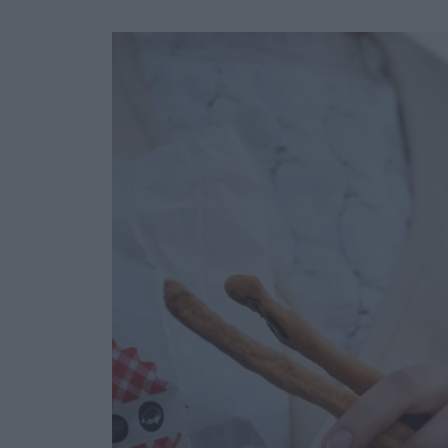
Ask the Gur
Success Stor
Αφιερώματα
ΒΟΞ
Hautes Grecians
Γάμος