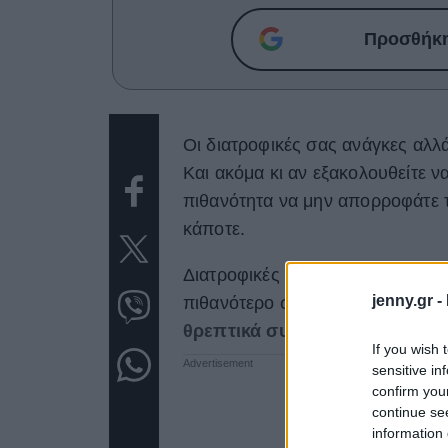
Προσθήκη 
Οι διατροφικές σας ανάγκες αλλάζ
Και ακόμα κι αν εξακολουθείτε 
πιθανότητα να μην απορροφάτε τ
κάποτε.
Διατροφικές ανεπάρκειες μπορεί 
jenny.gr -
πιθανότερο σε ενήλικες ηλικίας 
θρεπτικά συστατικά που χρειά
If you wish 
sensitive in
confirm you
continue se
information 