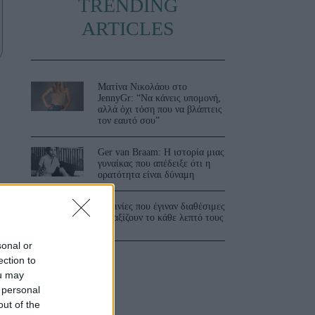
TRENDING
ARTICLES
Ματίνα Νικολάου στο
JennyGr: “Να κάνεις υπομονή,
.
αλλά όχι τόση που να βλάπτεις
τον εαυτό σου”
Ger van Braam: Η ιστορία μιας
γυναίκας που απέδειξε ότι η
ορατότητα είναι δύναμη
ύ
3 ταινίες που έγιναν διαθέσιμες
και αξίζουν το κάθε λεπτό τους
sonal or
ection to
ou may
 personal
out of the