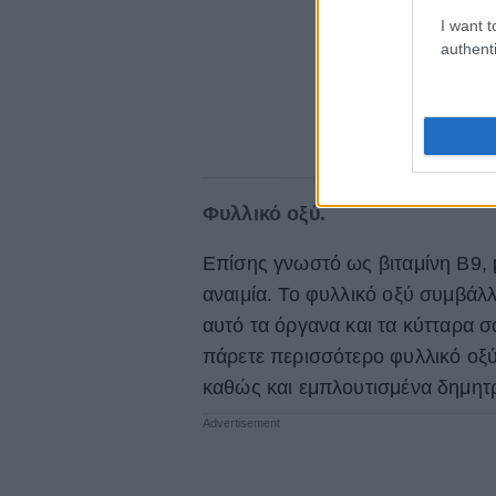
I want t
authenti
Φυλλικό οξύ.
Επίσης γνωστό ως βιταμίνη Β9, 
αναιμία. Το φυλλικό οξύ συμβά
αυτό τα όργανα και τα κύτταρα 
πάρετε περισσότερο φυλλικό οξύ
καθώς και εμπλουτισμένα δημητρ