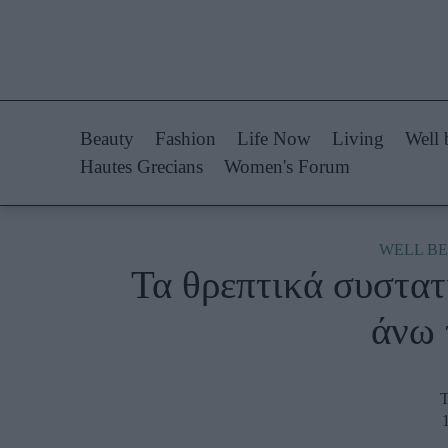
Life Now
Fashion
What's New
Shopping
Beauty
Fashion
Life Now
Living
Well 
Travel
Styling Tips
Hautes Grecians
Women's Forum
Culture
Fashion Ne
City Blogging
WELL BE
Τα θρεπτικά συστατι
Woman Power
Πρόσω
άνω 
Parenting
Celebrities
Working Girl
Συνεντεύξεις
Τ
Real Women
Who
True Stories