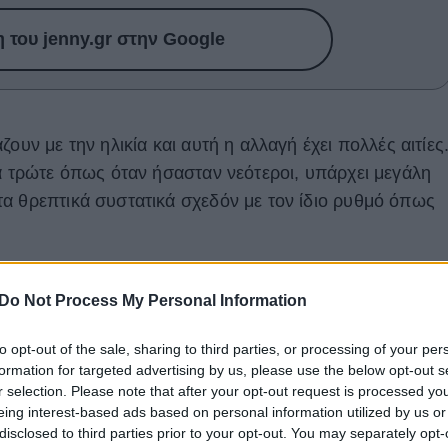
του jenny.gr στην Google
ουν με την ηλικία και αυτή η αλλαγή έχει πολλές αιτίες
να τρώτε όπως όταν ήσασταν νεότεροι, υπάρχει μεγάλη
α θρεπτικά συστατικά σχεδόν με τον ίδιο ρυθμό όπως
να εμφανιστούν σε οποιαδήποτε ηλικία, αλλά είναι πολ
Do Not Process My Personal Information
50 ετών και άνω.
Γι αυτό παρακάτω θα δείτε τα
ζεστε εάν είστε άνω των 50.
to opt-out of the sale, sharing to third parties, or processing of your per
formation for targeted advertising by us, please use the below opt-out s
r selection. Please note that after your opt-out request is processed y
eing interest-based ads based on personal information utilized by us or
disclosed to third parties prior to your opt-out. You may separately opt-