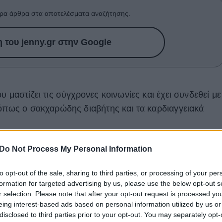
ρα άρθρα στα αποτελέσματα αναζήτησης.
του jenny.gr στην Google
 μαστίζει τις σύγχρονες κοινωνίες και έχει συνδεθεί με
 όπως ο σακχαρώδης διαβήτης και τα καρδιαγγειακά
οσπάθειες για να βρεθούν οι κατάλληλες μέθοδοι για την
Do Not Process My Personal Information
ετώπιση της παχυσαρκίας. Στο πλαίσιο αυτής της
νέχεια καινούρια διατροφικά προγράμματα. Κάποια
to opt-out of the sale, sharing to third parties, or processing of your per
formation for targeted advertising by us, please use the below opt-out s
ται με τις συστάσεις του ΠΟΥ και συνεπώς
r selection. Please note that after your opt-out request is processed y
.
eing interest-based ads based on personal information utilized by us or
disclosed to third parties prior to your opt-out. You may separately opt-