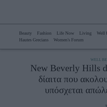
Life Now
Fashion
What's New
Shopping
Beauty
Fashion
Life Now
Living
Well 
Travel
Styling Tips
Hautes Grecians
Women's Forum
Culture
Fashion Ne
City Blogging
WELL BE
New Beverly Ηills d
Woman Power
Πρόσω
δίαιτα που ακολου
Parenting
Celebrities
υπόσχεται απώλε
Working Girl
Συνεντεύξεις
Real Women
Who
True Stories
Τ