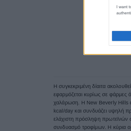
I want t
authenti
Η συγκεκριμένη δίαιτα ακολουθε
εφαρμόζεται κυρίως σε φάρμες ό
χαλάρωση. Η New Beverly Ηills di
kcal/day και συνδυάζει υψηλή 
ελάχιστη πρόσληψη πρωτεϊνών σ
συνδυασμό τροφίμων. Η κύρια ο