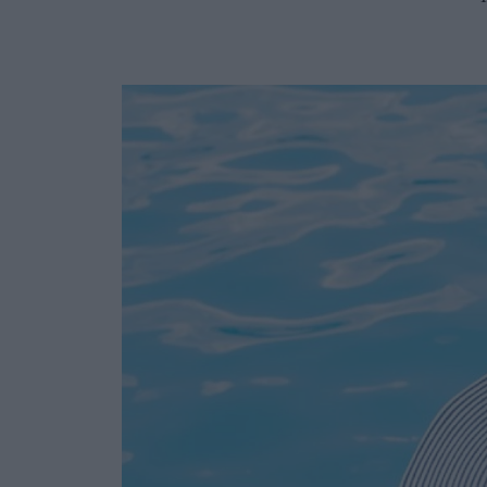
Ask the Gur
Success Stor
Αφιερώματα
ΒΟΞ
Hautes Grecians
Γάμος