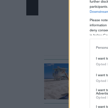
further disc
participants
Downstream 
Please note
information 
deny consent
in below Go
Persona
I want t
Opted 
ΥΓ
I want t
3
Opted 
ε
I want 
Advertis
Opted 
I want t