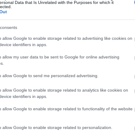
ersonal Data that Is Unrelated with the Purposes for which it
τροφές είναι και η δίαιτα Beverly Hills είναι μια δίαιτα
lected.
Out
81 από τη Judy Mazel.
Έκτοτε αναθεωρήθηκε και
 diet».
consents
μα χρειάζεται τη βοήθεια ενζύμων που βρίσκονται σε
o allow Google to enable storage related to advertising like cookies on
ωστά η διαδικασία της πέψης. Είναι μια περίεργη
evice identifiers in apps.
ορεί να μεταβολίσει την τροφή αν δεν ολοκληρωθεί η
o allow my user data to be sent to Google for online advertising
s.
to allow Google to send me personalized advertising.
o allow Google to enable storage related to analytics like cookies on
evice identifiers in apps.
o allow Google to enable storage related to functionality of the website
o allow Google to enable storage related to personalization.