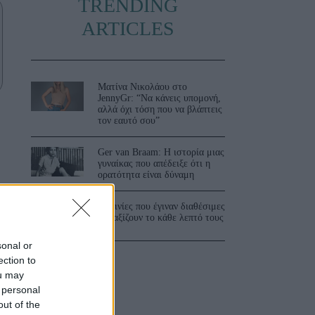
TRENDING
ARTICLES
Ματίνα Νικολάου στο
JennyGr: “Να κάνεις υπομονή,
αλλά όχι τόση που να βλάπτεις
τον εαυτό σου”
Ger van Braam: Η ιστορία μιας
γυναίκας που απέδειξε ότι η
ορατότητα είναι δύναμη
3 ταινίες που έγιναν διαθέσιμες
και αξίζουν το κάθε λεπτό τους
sonal or
ection to
ou may
 personal
out of the