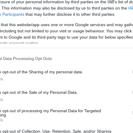
losure of your personal information by third parties on the IAB’s list of
. This information may also be disclosed by us to third parties on the
IA
Participants
that may further disclose it to other third parties.
 that this website/app uses one or more Google services and may gath
including but not limited to your visit or usage behaviour. You may click 
 to Google and its third-party tags to use your data for below specifi
ogle consent section.
l Data Processing Opt Outs
o opt-out of the Sharing of my personal data.
In
ΕΙΑ + ΔΙΑΤΡΟΦΗ
o opt-out of the Sale of my Personal Data.
 απλά βήματα για να χάσετε έως και 4 κιλά σε μια
In
βδομάδα
to opt-out of processing my Personal Data for Targeted
ing.
In
o opt-out of Collection, Use, Retention, Sale, and/or Sharing