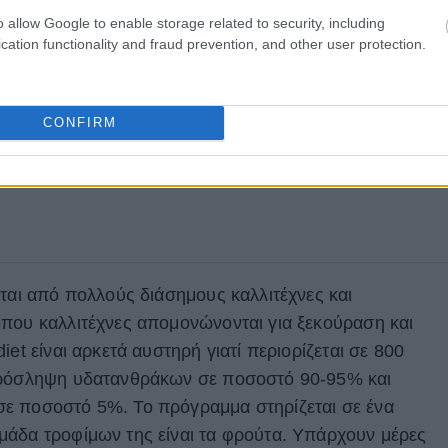
o allow Google to enable storage related to security, including
cation functionality and fraud prevention, and other user protection.
CONFIRM
ίται από πολλούς διάσημους καλλιτέχνες και
που καλλιτέχνες απομονώνονται για ξεκούραση και
et είναι αρκετά αυστηρή γιατί περιορίζεται σε 800
πρόσληψη υδατανθράκων σε ποσοστό 90-95% και
ε ποσοστό 5%. Το πρόγραμμα στηρίζεται σε ένα
μάδα τροφίμων της είναι τα φρούτα. Υπάρχουν μέρες