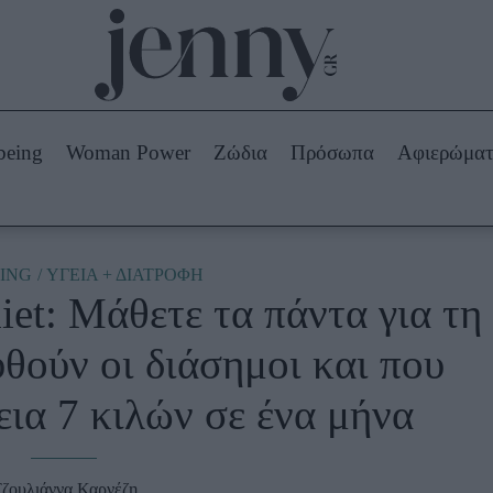
Beauty -
Ομορφιά
ABOUT US
ΔΙΑΦΗΜΙΣΤΕΙΤΕ
ΕΠΙΚΟΙΝΩΝΙΑ
being
Woman Power
Ζώδια
Πρόσωπα
Αφιερώμα
Skincare
ws
Μαλλιά - Νύχια
Μακιγιάζ
Beauty News
ING
ΥΓΕΙΑ + ΔΙΑΤΡΟΦΗ
iet: Μάθετε τα πάντα για τη
πα
Ζώδια
θούν οι διάσημοι και που
ια 7 κιλών σε ένα μήνα
ζουλιάννα Καρνέζη