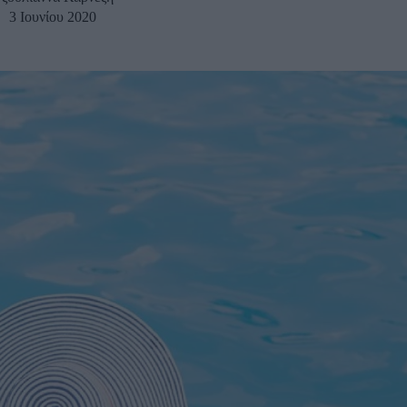
3 Ιουνίου 2020
u
ies
Χωρίς Ταμπέλες
Market News