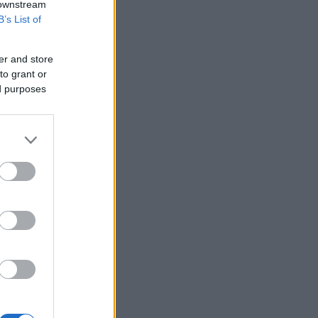
 downstream
B’s List of
er and store
to grant or
ed purposes