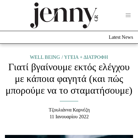
Life Now
What's New
Travel
Latest News
Culture
City Blogging
ABOUT US
ΔΙΑΦΗΜΙΣΤΕΙΤΕ
ΕΠΙΚΟΙΝΩΝΙΑ
WELL BEING
ΥΓΕΙΑ + ΔΙΑΤΡΟΦΗ
Γιατί βγαίνουμε εκτός ελέγχου
Fashion
με κάποια φαγητά (και πώς
Shopping
μπορούμε να το σταματήσουμε)
Styling Tips
Fashion News
Τζουλιάννα Καρνέζη
Beauty - Ομορφιά
11 Ιανουαρίου 2022
Skincare
Μαλλιά - Νύχια