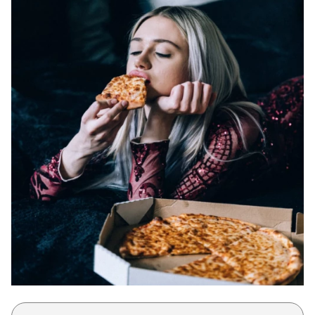
Μακιγιάζ
Beauty News
Well being
Ψυχολογία
Υγεία + Διατροφή
Σχέσεις & Σεξ
Fitness
Woman Power
Parenting
Working Girl
Real Women
Πρόσωπα