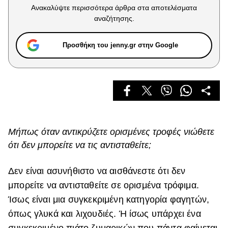
Celebrities
Ανακαλύψτε περισσότερα άρθρα στα αποτελέσματα
Συνεντεύξεις
αναζήτησης.
Who
True Stories
Προσθήκη του jenny.gr στην Google
Ask the Guru
Success Stories
Ζώδια
Living
Μήπως όταν αντικρύζετε ορισμένες τροφές νιώθετε
ότι δεν μπορείτε να τις αντισταθείτε;
Deco
Cooking
Δεν είναι ασυνήθιστο να αισθάνεστε ότι δεν
Green
μπορείτε να αντισταθείτε σε ορισμένα τρόφιμα.
Ίσως είναι μια συγκεκριμένη κατηγορία φαγητών,
Αφιερώματα
όπως γλυκά και λιχουδιές. Ή ίσως υπάρχει ένα
συγκεκριμένο πιάτο ζυμαρικών που πάντα φαίνεται