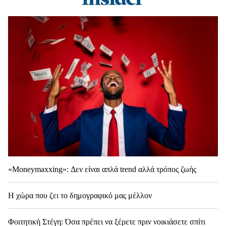
«Moneymaxxing»: Δεν είναι απλά trend αλλά τρόπος ζωής
Η χώρα που ζει το δημογραφικό μας μέλλον
Φοιτητική Στέγη: Όσα πρέπει να ξέρετε πριν νοικιάσετε σπίτι