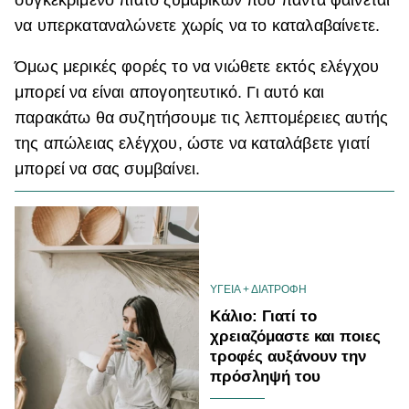
να υπερκαταναλώνετε χωρίς να το καταλαβαίνετε.
ΒΟΞ
Όμως μερικές φορές το να νιώθετε εκτός ελέγχου
μπορεί να είναι απογοητευτικό. Γι αυτό και
Χωρίς Ταμπέλες
παρακάτω θα συζητήσουμε τις λεπτομέρειες αυτής
της απώλειας ελέγχου, ώστε να καταλάβετε γιατί
Women's Forum
μπορεί να σας συμβαίνει.
Hautes Grecians
ΥΓΕΙΑ + ΔΙΑΤΡΟΦΗ
Γάμος
Κάλιο: Γιατί το
χρειαζόμαστε και ποιες
τροφές αυξάνουν την
Market News
πρόσληψή του