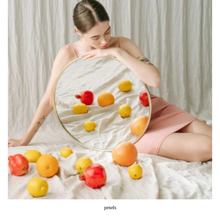
Μακιγιάζ
Beauty News
Well being
Ψυχολογία
Υγεία + Διατροφή
Σχέσεις & Σεξ
Fitness
Woman Power
Parenting
Working Girl
Real Women
Πρόσωπα
pexels