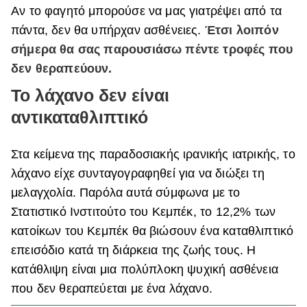
Αν το φαγητό μπορούσε να μας γιατρέψει από τα
ΒΟΞ
πάντα, δεν θα υπήρχαν ασθένειες.
Έτσι λοιπόν
σήμερα θα σας παρουσιάσω πέντε τροφές που
δεν θεραπεύουν.
Χωρίς Ταμπέλες
Το λάχανο δεν είναι
αντικαταθλιπτικό
Women's Forum
Στα κείμενα της παραδοσιακής ιρανικής ιατρικής, το
λάχανο είχε συνταγογραφηθεί για να διώξει τη
Hautes Grecians
μελαγχολία. Παρόλα αυτά σύμφωνα με το
Στατιστικό Ινστιτούτο του Κεμπέκ, το 12,2% των
Γάμος
κατοίκων του Κεμπέκ θα βιώσουν ένα καταθλιπτικό
επεισόδιο κατά τη διάρκεια της ζωής τους. Η
κατάθλιψη είναι μια πολύπλοκη ψυχική ασθένεια
Market News
που δεν θεραπεύεται με ένα λάχανο.