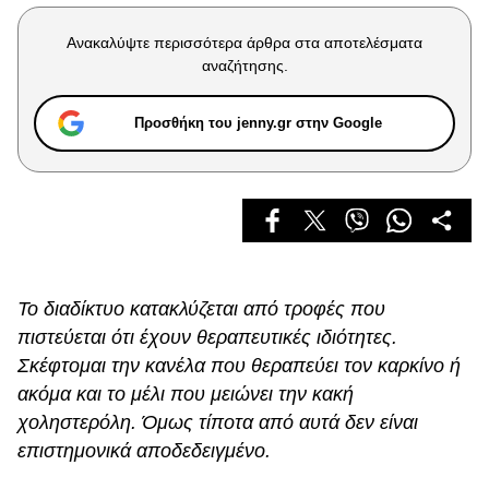
Celebrities
Συνεντεύξεις
Ανακαλύψτε περισσότερα άρθρα στα αποτελέσματα
Who
αναζήτησης.
True Stories
Ask the Guru
Προσθήκη του jenny.gr στην Google
Success Stories
Ζώδια
Living
Το διαδίκτυο κατακλύζεται από τροφές που
πιστεύεται ότι έχουν θεραπευτικές ιδιότητες.
Deco
Cooking
Σκέφτομαι την κανέλα που θεραπεύει τον καρκίνο ή
Green
ακόμα και το μέλι που μειώνει την κακή
χοληστερόλη. Όμως τίποτα από αυτά δεν είναι
Αφιερώματα
επιστημονικά αποδεδειγμένο.