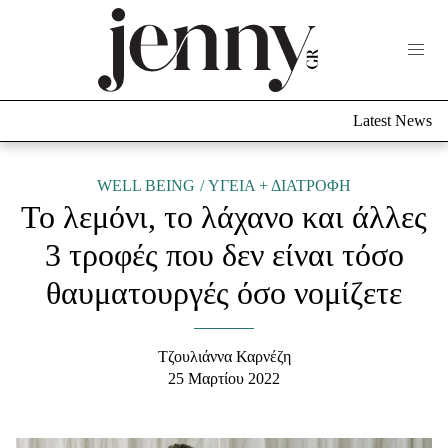
Life Now
What's New
Travel
Latest News
Culture
City Blogging
ABOUT US
ΔΙΑΦΗΜΙΣΤΕΙΤΕ
ΕΠΙΚΟΙΝΩΝΙΑ
WELL BEING
ΥΓΕΙΑ + ΔΙΑΤΡΟΦΗ
Το λεμόνι, το λάχανο και άλλες
Fashion
3 τροφές που δεν είναι τόσο
Shopping
θαυματουργές όσο νομίζετε
Styling Tips
Fashion News
Τζουλιάννα Καρνέζη
Beauty - Ομορφιά
25 Μαρτίου 2022
Skincare
Μαλλιά - Νύχια