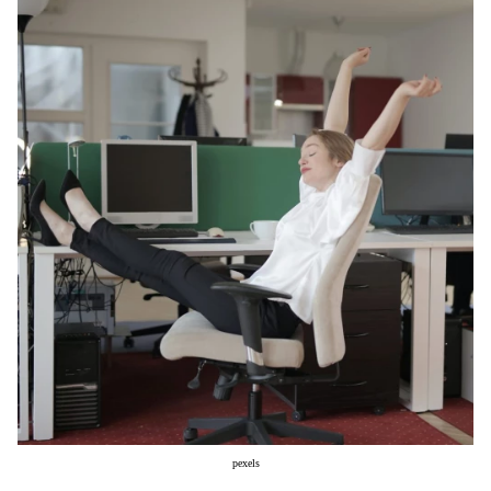
Μακιγιάζ
Beauty News
Well being
Ψυχολογία
Υγεία + Διατροφή
Σχέσεις & Σεξ
Fitness
Woman Power
Parenting
Working Girl
Real Women
Πρόσωπα
pexels