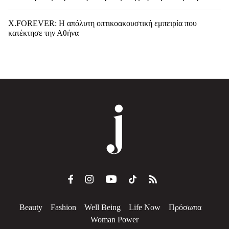
X.FOREVER: Η απόλυτη οπτικοακουστική εμπειρία που
κατέκτησε την Αθήνα
Beauty
Fashion
Well Being
Life Now
Πρόσωπα
Woman Power