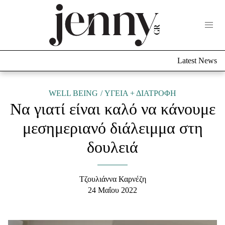
Life Now
What's New
Travel
Latest News
Culture
City Blogging
ABOUT US
ΔΙΑΦΗΜΙΣΤΕΙΤΕ
ΕΠΙΚΟΙΝΩΝΙΑ
WELL BEING
ΥΓΕΙΑ + ΔΙΑΤΡΟΦΗ
Να γιατί είναι καλό να κάνουμε
Fashion
μεσημεριανό διάλειμμα στη
Shopping
δουλειά
Styling Tips
Fashion News
Τζουλιάννα Καρνέζη
Beauty - Ομορφιά
24 Μαΐου 2022
Skincare
Μαλλιά - Νύχια