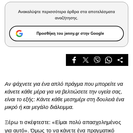
Celebrities
Συνεντεύξεις
Ανακαλύψτε περισσότερα άρθρα στα αποτελέσματα
Who
αναζήτησης.
True Stories
Ask the Guru
Προσθήκη του jenny.gr στην Google
Success Stories
Ζώδια
Living
Αν ψάχνετε για ένα απλό πράγμα που μπορείτε να
κάνετε κάθε μέρα για να βελτιώσετε την υγεία σας,
Deco
Cooking
είναι το εξής: Κάντε κάθε μεσημέρι στη δουλειά ένα
Green
μικρό ή και μεγάλο διάλειμμα.
Αφιερώματα
Ξέρω τι σκέφτεστε: «Είμαι πολύ απασχολημένος
για αυτό». Όμως το να κάνετε ένα πραγματικό