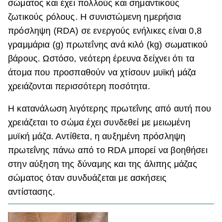
σώματος και έχει πολλούς και σημαντικούς
ΒΟΞ
ζωτικούς ρόλους.
Η συνιστώμενη ημερήσια
πρόσληψη (RDA) σε ενεργούς ενήλικες είναι 0,8
γραμμάρια (g) πρωτεΐνης ανά κιλό (kg) σωματικού
Χωρίς Ταμπέλες
βάρους. Ωστόσο, νεότερη έρευνα δείχνει ότι τα
άτομα που προσπαθούν να χτίσουν μυϊκή μάζα
χρειάζονται περισσότερη ποσότητα.
Women's Forum
Η κατανάλωση λιγότερης πρωτεΐνης από αυτή που
χρειάζεται το σώμα έχει συνδεθεί με μειωμένη
Hautes Grecians
μυϊκή μάζα. Αντίθετα, η αυξημένη πρόσληψη
πρωτεΐνης πάνω από το RDA μπορεί να βοηθήσει
στην αύξηση της δύναμης και της άλιπης μάζας
Γάμος
σώματος όταν συνδυάζεται με ασκήσεις
αντίστασης.
Market News