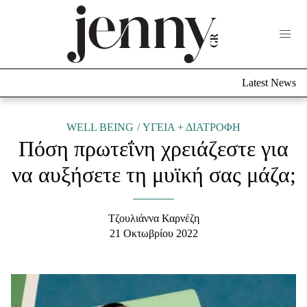
Life Now
What's New
Travel
Latest News
Culture
City Blogging
ABOUT US
ΔΙΑΦΗΜΙΣΤΕΙΤΕ
ΕΠΙΚΟΙΝΩΝΙΑ
WELL BEING
ΥΓΕΙΑ + ΔΙΑΤΡΟΦΗ
Πόση πρωτεΐνη χρειάζεστε για
Fashion
να αυξήσετε τη μυϊκή σας μάζα;
Shopping
Styling Tips
Fashion News
Τζουλιάννα Καρνέζη
21 Οκτωβρίου 2022
Beauty - Ομορφιά
Skincare
Μαλλιά - Νύχια