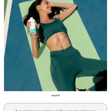
Μακιγιάζ
Beauty News
Well being
Ψυχολογία
Υγεία + Διατροφή
Σχέσεις & Σεξ
Fitness
Woman Power
Parenting
Working Girl
Real Women
unsplash
Πρόσωπα