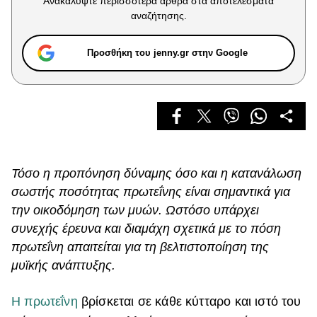
Ανακαλύψτε περισσότερα άρθρα στα αποτελέσματα
Celebrities
αναζήτησης.
Συνεντεύξεις
Who
Προσθήκη του jenny.gr στην Google
True Stories
Ask the Guru
Success Stories
Ζώδια
Τόσο η προπόνηση δύναμης όσο και η κατανάλωση
Living
σωστής ποσότητας πρωτεΐνης είναι σημαντικά για
την οικοδόμηση των μυών. Ωστόσο υπάρχει
Deco
συνεχής έρευνα και διαμάχη σχετικά με το πόση
Cooking
πρωτεΐνη απαιτείται για τη βελτιστοποίηση της
Green
μυϊκής ανάπτυξης.
Αφιερώματα
Η πρωτεΐνη
βρίσκεται σε κάθε κύτταρο και ιστό του