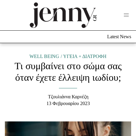
Life Now
What's New
Travel
Latest News
Culture
City Blogging
ABOUT US
ΔΙΑΦΗΜΙΣΤΕΙΤΕ
ΕΠΙΚΟΙΝΩΝΙΑ
WELL BEING
ΥΓΕΙΑ + ΔΙΑΤΡΟΦΗ
Τι συμβαίνει στο σώμα σας
Fashion
όταν έχετε έλλειψη ιωδίου;
Shopping
Styling Tips
Fashion News
Τζουλιάννα Καρνέζη
13 Φεβρουαρίου 2023
Beauty - Ομορφιά
Skincare
Μαλλιά - Νύχια