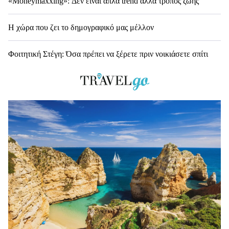
«Moneymaxxing»: Δεν είναι απλά trend αλλά τρόπος ζωής
Η χώρα που ζει το δημογραφικό μας μέλλον
Φοιτητική Στέγη: Όσα πρέπει να ξέρετε πριν νοικιάσετε σπίτι