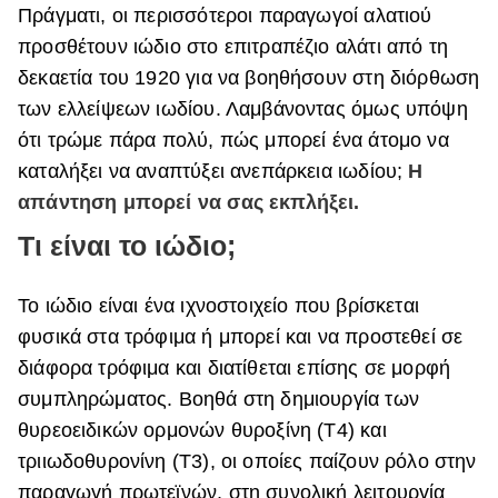
Πράγματι, οι περισσότεροι παραγωγοί αλατιού
ΒΟΞ
προσθέτουν ιώδιο στο επιτραπέζιο αλάτι από τη
δεκαετία του 1920 για να βοηθήσουν στη διόρθωση
των ελλείψεων ιωδίου. Λαμβάνοντας όμως υπόψη
Χωρίς Ταμπέλες
ότι τρώμε πάρα πολύ, πώς μπορεί ένα άτομο να
καταλήξει να αναπτύξει ανεπάρκεια ιωδίου;
Η
απάντηση μπορεί να σας εκπλήξει.
Women's Forum
Τι είναι το ιώδιο;
Hautes Grecians
Το ιώδιο είναι ένα ιχνοστοιχείο που βρίσκεται
φυσικά στα τρόφιμα ή μπορεί και να προστεθεί σε
διάφορα τρόφιμα και διατίθεται επίσης σε μορφή
Γάμος
συμπληρώματος. Βοηθά στη δημιουργία των
θυρεοειδικών ορμονών θυροξίνη (Τ4) και
Market News
τριιωδοθυρονίνη (Τ3), οι οποίες παίζουν ρόλο στην
παραγωγή πρωτεϊνών, στη συνολική λειτουργία