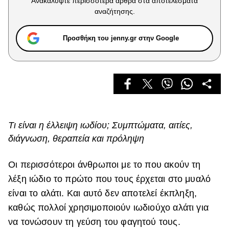
Ανακαλύψτε περισσότερα άρθρα στα αποτελέσματα
Celebrities
αναζήτησης.
Συνεντεύξεις
Who
Προσθήκη του jenny.gr στην Google
True Stories
Ask the Guru
Success Stories
Ζώδια
Τι είναι η έλλειψη ιωδίου; Συμπτώματα, αιτίες,
Living
διάγνωση, θεραπεία και πρόληψη
Deco
Οι περισσότεροι άνθρωποι με το που ακούν τη
Cooking
λέξη ιώδιο το πρώτο που τους έρχεται στο μυαλό
Green
είναι το αλάτι. Και αυτό δεν αποτελεί έκπληξη,
Αφιερώματα
καθώς πολλοί χρησιμοποιούν ιωδιούχο αλάτι για
να τονώσουν τη γεύση του φαγητού τους.