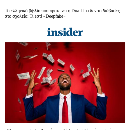
Το ελληνικό βιβλίο που προτείνει η Dua Lipa δεν το διάβασες
στο σχολείο: Τι εστί «Deepfake»