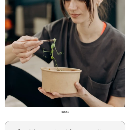
Μακιγιάζ
Beauty News
Well being
Ψυχολογία
Υγεία + Διατροφή
Σχέσεις & Σεξ
Fitness
Woman Power
Parenting
Working Girl
Real Women
pexels
Πρόσωπα