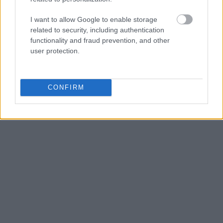
τρώτε το ουράνιο τόξο, καταναλώνοντας
I want to allow Google to enable storage
τουλάχιστον τρία διαφορετικά χρώματα φρούτων
related to security, including authentication
και λαχανικών την ημέρα.
functionality and fraud prevention, and other
user protection.
CONFIRM