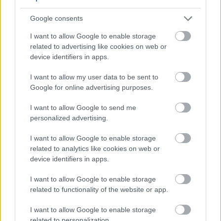
ξεκουράζεστε. Κάντε μια μέτριας έντασης
Google consents
δραστηριότητα, αλλά όχι εξαντλητική.
I want to allow Google to enable storage
Ακολουθήστε μια ισορροπημένη
related to advertising like cookies on web or
διατροφή
device identifiers in apps.
I want to allow my user data to be sent to
Το να γεμίζετε το πιάτο σας με υγιεινές διατροφικές
Google for online advertising purposes.
επιλογές προσφέρει μια θρεπτική και νόστιμη
I want to allow Google to send me
άμυνα ενάντια σε μια σειρά από καρκίνους,
personalized advertising.
συμπεριλαμβανομένου του καρκίνου του μαστού.
Αυτό σημαίνει ότι το καθημερινό σας μενού
I want to allow Google to enable storage
related to analytics like cookies on web or
περιέχει:
device identifiers in apps.
Το ουράνιο τόξο της φύσης
. Τα φρούτα και τα
I want to allow Google to enable storage
λαχανικά με ζωηρά χρώματα είναι πλούσια σε
related to functionality of the website or app.
φυσικά αντιοξειδωτικά και φυτοχημικά που μπορεί
I want to allow Google to enable storage
να μειώσουν τον κίνδυνο καρκίνου. Στοχεύστε να
related to personalization.