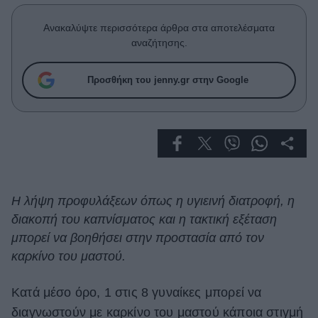
Celebrities
Συνεντεύξεις
Ανακαλύψτε περισσότερα άρθρα στα αποτελέσματα
Who
αναζήτησης.
True Stories
Ask the Guru
Προσθήκη του jenny.gr στην Google
Success Stories
Ζώδια
Living
Η λήψη προφυλάξεων όπως η υγιεινή διατροφή, η
διακοπή του καπνίσματος και η τακτική εξέταση
Deco
Cooking
μπορεί να βοηθήσει στην προστασία από τον
Green
καρκίνο του μαστού.
Αφιερώματα
Κατά μέσο όρο, 1 στις 8 γυναίκες μπορεί να
διαγνωστούν με καρκίνο του μαστού κάποια στιγμή