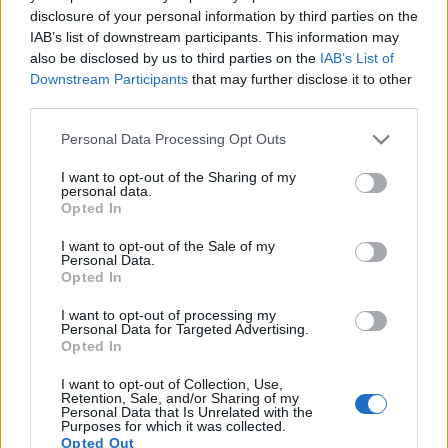
disclosure of your personal information by third parties on the
IAB’s list of downstream participants. This information may
also be disclosed by us to third parties on the
IAB’s List of
Downstream Participants
that may further disclose it to other
third parties.
Βοηθάει στο να διατηρήσετε ένα υγιές βάρος
Please note that this website/app uses one or more Google
Personal Data Processing Opt Outs
services and may gather and store information including but
Ενισχύει τη λειτουργία του ανοσοποιητικού
not limited to your visit or usage behaviour. You may click to
I want to opt-out of the Sharing of my
συστήματος
personal data.
grant or deny consent to Google and its third-party tags to
Opted In
use your data for below specified purposes in below Google
consent section.
Μειώνει τα επίπεδα των οιστρογόνων και του
I want to opt-out of the Sale of my
Personal Data.
σακχάρου στο αίμα.
Opted In
I want to opt-out of processing my
Δεν χρειάζεται να κάνετε πολλή άσκηση, μόνο 30
Personal Data for Targeted Advertising.
Opted In
λεπτά μέτριας δραστηριότητας πέντε ημέρες την
εβδομάδα μπορούν να κάνουν τη διαφορά. Απλώς
I want to opt-out of Collection, Use,
Retention, Sale, and/or Sharing of my
κινηθείτε αρκετά ώστε να αυξήσετε τον καρδιακό
Personal Data that Is Unrelated with the
Purposes for which it was collected.
σας ρυθμό περίπου 50% έως 60% από ό,τι όταν
Opted Out