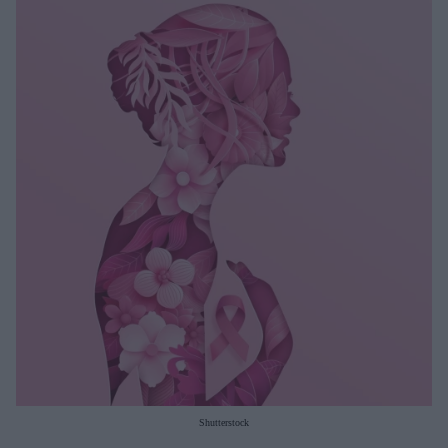
Μακιγιάζ
Beauty News
Well being
Ψυχολογία
Υγεία + Διατροφή
Σχέσεις & Σεξ
Fitness
Woman Power
Parenting
Working Girl
Real Women
Πρόσωπα
Shutterstock