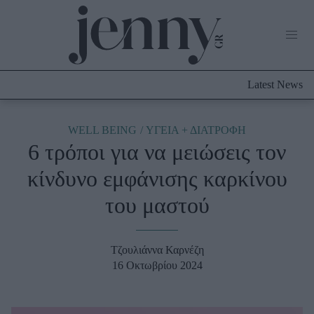
Life Now
What's New
Travel
Latest News
Culture
City Blogging
ABOUT US
ΔΙΑΦΗΜΙΣΤΕΙΤΕ
ΕΠΙΚΟΙΝΩΝΙΑ
WELL BEING
ΥΓΕΙΑ + ΔΙΑΤΡΟΦΗ
6 τρόποι για να μειώσεις τον
Fashion
κίνδυνο εμφάνισης καρκίνου
Shopping
του μαστού
Styling Tips
Fashion News
Τζουλιάννα Καρνέζη
Beauty - Ομορφιά
16 Οκτωβρίου 2024
Skincare
Μαλλιά - Νύχια