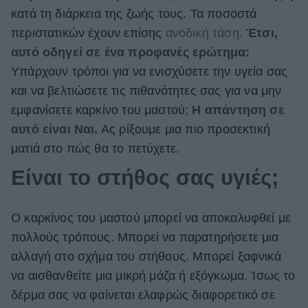
κατά τη διάρκεια της ζωής τους. Τα ποσοστά
ΒΟΞ
περιστατικών έχουν επίσης
ανοδική τάση.
Έτσι,
αυτό οδηγεί σε ένα προφανές ερώτημα:
Υπάρχουν τρόποι για να ενισχύσετε την υγεία σας
Χωρίς Ταμπέλες
και να βελτιώσετε τις πιθανότητες σας για να μην
εμφανίσετε καρκίνο του μαστού;
Η απάντηση σε
Women's Forum
αυτό είναι Ναι.
Ας ρίξουμε μια πιο προσεκτική
ματιά στο πώς θα το πετύχετε.
Είναι το στήθος σας υγιές;
Hautes Grecians
Ο καρκίνος του μαστού μπορεί να αποκαλυφθεί με
Γάμος
πολλούς τρόπους. Μπορεί να παρατηρήσετε μια
αλλαγή στο σχήμα του στήθους. Μπορεί ξαφνικά
να αισθανθείτε μια μικρή μάζα ή εξόγκωμα. Ίσως το
Market News
δέρμα σας να φαίνεται ελαφρώς διαφορετικό σε