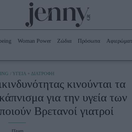
Beauty -
Ομορφιά
ABOUT US
ΔΙΑΦΗΜΙΣΤΕΙΤΕ
ΕΠΙΚΟΙΝΩΝΙΑ
being
Woman Power
Ζώδια
Πρόσωπα
Αφιερώμα
Skincare
ws
Μαλλιά - Νύχια
Μακιγιάζ
Beauty News
ING
ΥΓΕΙΑ + ΔΙΑΤΡΟΦΗ
πικινδυνότητας κινούνται τα
πα
Ζώδια
 κάπνισμα για την υγεία των
ποιούν Βρετανοί γιατροί
JTeam