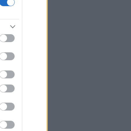
g
α
ς