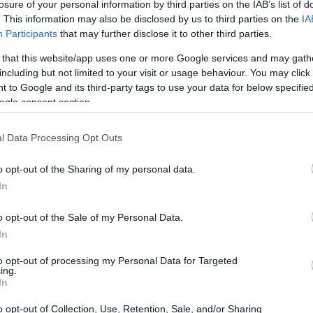
ρετανική κυβέρνηση, το Academy of Medical Royal
losure of your personal information by third parties on the IAB’s list of
. This information may also be disclosed by us to third parties on the
IA
ι οι επιπτώσεις της ανεξέλεγκτης χρήσης κοινωνικών
Participants
that may further disclose it to other third parties.
στα παιδιά και τους εφήβους αποτελούν πλέον μείζον
 that this website/app uses one or more Google services and may gath
including but not limited to your visit or usage behaviour. You may click 
 to Google and its third-party tags to use your data for below specifi
ogle consent section.
l Data Processing Opt Outs
o opt-out of the Sharing of my personal data.
In
o opt-out of the Sale of my Personal Data.
In
to opt-out of processing my Personal Data for Targeted
ing.
In
ΟΣΩΠΑ
 Αν Χάθαγουεϊ μιλά πρώτη φορά για το πρόβλημ
o opt-out of Collection, Use, Retention, Sale, and/or Sharing