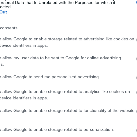
ersonal Data that Is Unrelated with the Purposes for which it
γείας της - «Για 10 χρόνια, ήμουν σχεδόν τυφλή
lected.
πό το ένα μάτι»»
Out
consents
o allow Google to enable storage related to advertising like cookies on
ίσιο της κυβερνητικής διαβούλευσης με τίτλο «Growin
evice identifiers in apps.
α εξετάζει τρόπους ενίσχυσης της διαδικτυακής
o allow my user data to be sent to Google for online advertising
μένο Βασίλειο. Οι ειδικοί ζητούν από τους γιατρούς να
s.
ατικά τον χρόνο που περνούν οι νεαροί ασθενείς
to allow Google to send me personalized advertising.
 χρήση social media, ώστε να υπάρχει σαφέστερη εικόν
ροβλήματος.
o allow Google to enable storage related to analytics like cookies on
evice identifiers in apps.
έμβασης, σήμερα δεν υπάρχουν επαρκή στοιχεία, καθώ
καταγράφονται συστηματικά στις ιατρικές δομές. Αυτό
o allow Google to enable storage related to functionality of the website
ει άγνωστος ο πραγματικός αντίκτυπος της ψηφιακής
.
o allow Google to enable storage related to personalization.