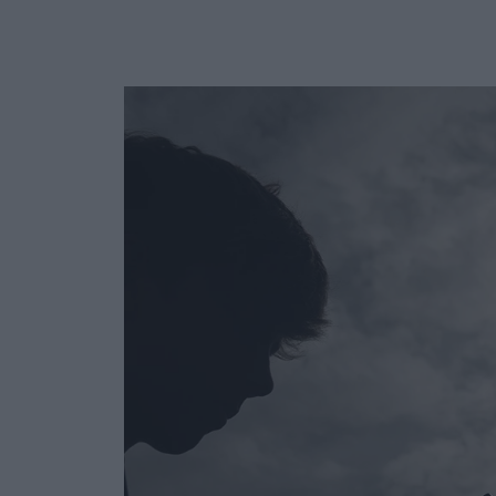
Ask the Gur
Success Stor
Αφιερώματα
ΒΟΞ
Hautes Grecians
Γάμος