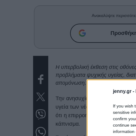
Ανακαλύψτε περισσότε
Προσθήκη 
Η υπερβολική έκθεση στις οθόνες
προβλήματα ψυχικής υγείας, δια
απομόνωση.
jenny.gr -
Την ανησυχία τους για τις ολοέν
If you wish 
υγεία των νέων εκφράζουν Βρεταν
sensitive in
ότι η επιρροή των ψηφιακών πλα
confirm you
κάπνισμα.
continue se
information 