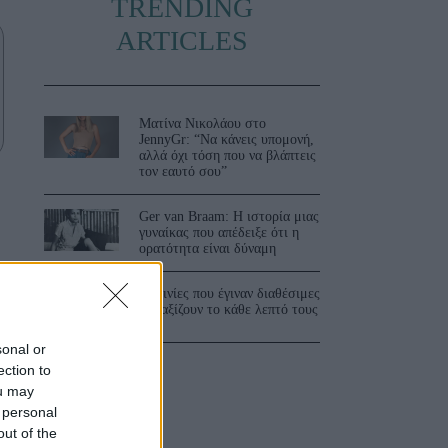
TRENDING
ARTICLES
Ματίνα Νικολάου στο
JennyGr: “Να κάνεις υπομονή,
αλλά όχι τόση που να βλάπτεις
τον εαυτό σου”
Ger van Braam: Η ιστορία μιας
γυναίκας που απέδειξε ότι η
ορατότητα είναι δύναμη
3 ταινίες που έγιναν διαθέσιμες
και αξίζουν το κάθε λεπτό τους
sonal or
ection to
ou may
 personal
out of the