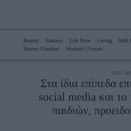
Life Now
Fashion
What's New
Shopping
Beauty
Fashion
Life Now
Living
Well 
Travel
Styling Tips
Hautes Grecians
Women's Forum
Culture
Fashion Ne
City Blogging
WELL BE
Στα ίδια επίπεδα ε
Woman Power
Πρόσω
social media και το
Parenting
Celebrities
παιδιών, προειδο
Working Girl
Συνεντεύξεις
Real Women
Who
True Stories