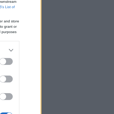
 downstream
B’s List of
er and store
to grant or
ed purposes
α