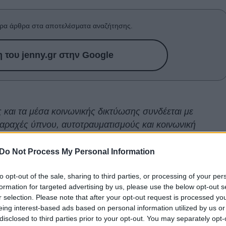
ρα άρθρα στα αποτελέσματα αναζήτησης.
του jenny.gr στην Google
 και τα μέσα κοινωνικής δικτύωσης συνδέεται με
ταραχές ύπνου, αυτοτραυματισμούς και κοινωνική
Do Not Process My Personal Information
α και σοβαρότερες συνέπειες των social media στην
to opt-out of the sale, sharing to third parties, or processing of your per
οί γιατροί και επιστημονικοί φορείς, προειδοποιώντας
formation for targeted advertising by us, please use the below opt-out s
τφορμών μπορεί να αποδειχθεί εξίσου επιβλαβής με το
r selection. Please note that after your opt-out request is processed y
eing interest-based ads based on personal information utilized by us or
disclosed to third parties prior to your opt-out. You may separately opt-