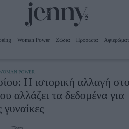
Beauty -
Ομορφιά
ABOUT US
ΔΙΑΦΗΜΙΣΤΕΙΤΕ
ΕΠΙΚΟΙΝΩΝΙΑ
being
Woman Power
Ζώδια
Πρόσωπα
Αφιερώμα
Skincare
ws
Μαλλιά - Νύχια
Μακιγιάζ
Beauty News
WOMAN POWER
ίου: Η ιστορική αλλαγή στ
πα
Ζώδια
υ αλλάζει τα δεδομένα για
ς γυναίκες
JTeam