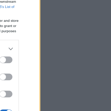
 downstream
B’s List of
er and store
to grant or
ed purposes