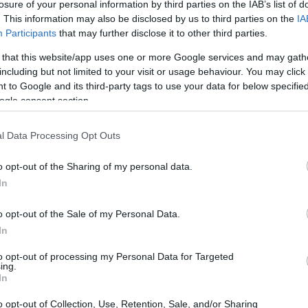
losure of your personal information by third parties on the IAB’s list of
. This information may also be disclosed by us to third parties on the
IA
τη συντριπτική πλειοψηφία των
616 ψήφων υπέρ
,
Participants
that may further disclose it to other third parties.
ότητας και προόδου.
 that this website/app uses one or more Google services and may gath
including but not limited to your visit or usage behaviour. You may click 
 to Google and its third-party tags to use your data for below specifi
ogle consent section.
l Data Processing Opt Outs
o opt-out of the Sharing of my personal data.
In
o opt-out of the Sale of my Personal Data.
In
to opt-out of processing my Personal Data for Targeted
ing.
FE NOW
In
υρωπαϊκό Κοινοβούλιο: «Η σιωπή δεν σημαίνει
υναίνεση» - Θέσπιση ενός κοινού ορισμού του
o opt-out of Collection, Use, Retention, Sale, and/or Sharing