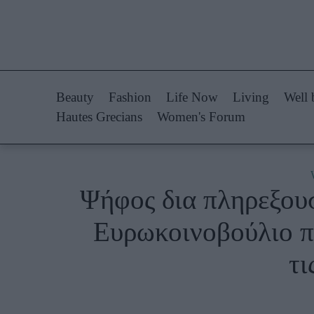
Life Now
Fashion
What's New
Shopping
Beauty
Fashion
Life Now
Living
Well 
Travel
Styling Tips
Hautes Grecians
Women's Forum
Culture
Fashion Ne
City Blogging
Ψήφος δια πληρεξουσ
Woman Power
Πρόσω
Ευρωκοινοβούλιο πο
Parenting
Celebrities
τι
Working Girl
Συνεντεύξεις
Real Women
Who
True Stories