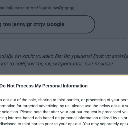
ρα άρθρα στα αποτελέσματα αναζήτησης.
του jenny.gr στην Google
ίζει ότι καμία γυναίκα δεν θα χρειαστεί ξανά να επιλέξε
 και το καθήκον της ως εκπρόσωπος των πολιτών
μα προς τον εκσυγχρονισμό των θεσμών της,
Do Not Process My Personal Information
πορεί –και επιβάλλεται– να προσαρμόζεται στις ανάγκες
έλεια του Ευρωπαϊκού Κοινοβουλίου ενέκρινε την
to opt-out of the sale, sharing to third parties, or processing of your per
λογικής Πράξης, καθιερώνοντας την
ψήφο δια
formation for targeted advertising by us, please use the below opt-out s
ρόκειται για μια ιστορική μεταρρύθμιση που επιτρέπει
r selection. Please note that after your opt-out request is processed y
eing interest-based ads based on personal information utilized by us or
ζουν το δικαίωμα ψήφου τους σε περιπτώσεις
disclosed to third parties prior to your opt-out. You may separately opt-
 η φωνή τους δεν θα σιωπήσει ποτέ.