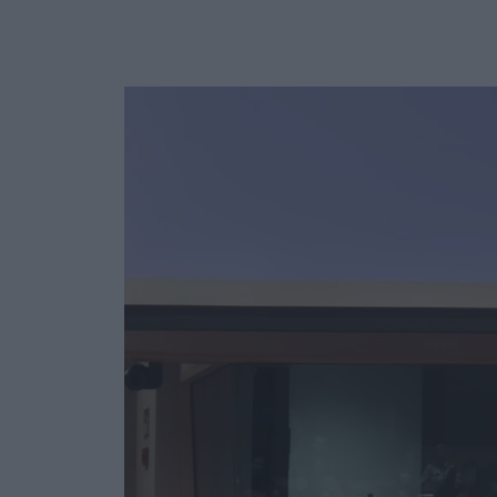
Ask the Gur
Success Stor
Αφιερώματα
ΒΟΞ
Hautes Grecians
Γάμος