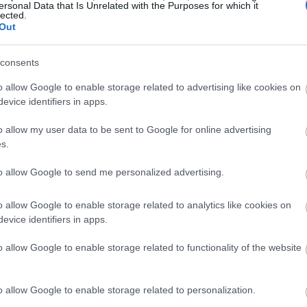
ersonal Data that Is Unrelated with the Purposes for which it
ιασμού στην ΕΕ
lected.
Out
consents
ακτικά στην
o allow Google to enable storage related to advertising like cookies on
evice identifiers in apps.
τα των ευρωβουλευτών
o allow my user data to be sent to Google for online advertising
s.
ία στην αίθουσα ήταν απαράβατος κανόνας. Αυτό
to allow Google to send me personalized advertising.
για τις γυναίκες που βρίσκονταν στο στάδιο της
η νέα ρύθμιση, εισάγεται μια προσωρινή εξαίρεση:
o allow Google to enable storage related to analytics like cookies on
evice identifiers in apps.
o allow Google to enable storage related to functionality of the website
ίκες ευρωβουλευτές μπορούν να αναθέτουν την ψήφ
πριν
την πιθανή ημερομηνία τοκετού.
o allow Google to enable storage related to personalization.