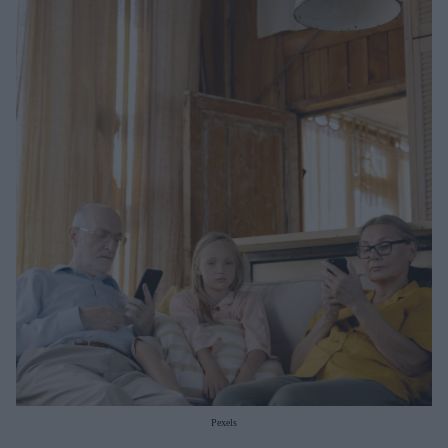
Μακιγιάζ
Beauty News
Well being
Ψυχολογία
Υγεία + Διατροφή
Σχέσεις & Σεξ
Fitness
Woman Power
Parenting
Working Girl
Real Women
Πρόσωπα
Pexels