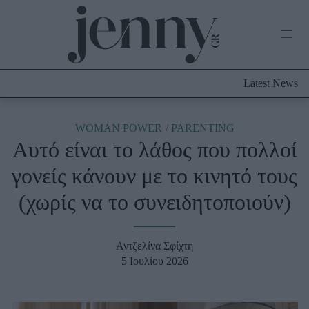
Life Now
What's New
Travel
Latest News
Culture
City Blogging
ABOUT US
ΔΙΑΦΗΜΙΣΤΕΙΤΕ
ΕΠΙΚΟΙΝΩΝΙΑ
WOMAN POWER
PARENTING
Αυτό είναι το λάθος που πολλοί
Fashion
γονείς κάνουν με το κινητό τους
Shopping
(χωρίς να το συνειδητοποιούν)
Styling Tips
Fashion News
Αντζελίνα Σφίχτη
Beauty - Ομορφιά
5 Ιουλίου 2026
Skincare
Μαλλιά - Νύχια