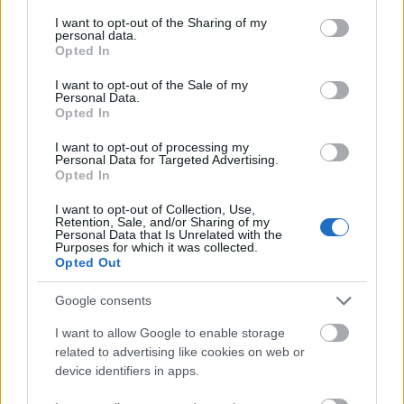
services and may gather and store information including but
not limited to your visit or usage behaviour. You may click to
I want to opt-out of the Sharing of my
επηρεάσει τη γνωστική, συναισθηματική και
personal data.
grant or deny consent to Google and its third-party tags to
κοινωνική ανάπτυξη των παιδιών
, τα πράγματα
Opted In
use your data for below specified purposes in below Google
πρέπει να αλλάξουν. Η λύση προφανώς δεν
consent section.
I want to opt-out of the Sale of my
Personal Data.
βρίσκεται στο να να εξαφανιστούν τα κινητά από
Opted In
την καθημερινότητα, αλλά στο να τεθούν κάποια
I want to opt-out of processing my
όρια. Μερικές απλές συνήθειες μπορούν να
Personal Data for Targeted Advertising.
Opted In
ενισχύσουν την οικογενειακή επικοινωνία, όπως το
να υπάρχουν συγκεκριμένες ώρες μέσα στην
I want to opt-out of Collection, Use,
Retention, Sale, and/or Sharing of my
ημέρα χωρίς οθόνες και τα κινητά να μένουν μακριά
Personal Data that Is Unrelated with the
Purposes for which it was collected.
από το τραπέζι την ώρα του φαγητού. Είναι πολύ
Opted Out
σημαντικό να υπάρχουν
στιγμές αφιερωμένες
Google consents
αποκλειστικά στη δια ζώσης επικοινωνία
.
I want to allow Google to enable storage
Αυτό που τα παιδιά έχουν πραγματική ανάγκη είναι
related to advertising like cookies on web or
η αμέριστη προσοχή, η ουσιαστική επικοινωνία
device identifiers in apps.
και η αγάπη των γονιών τους
. Για αυτό, ας