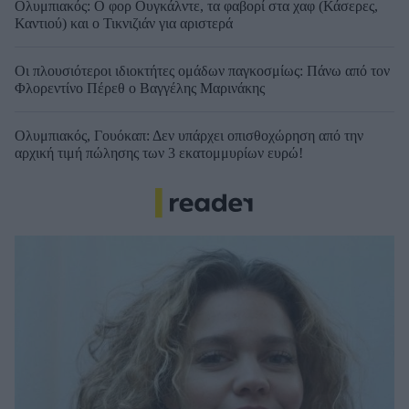
Ολυμπιακός: Ο φορ Ουγκάλντε, τα φαβορί στα χαφ (Κάσερες,
Καντιού) και ο Τικνιζιάν για αριστερά
Οι πλουσιότεροι ιδιοκτήτες ομάδων παγκοσμίως: Πάνω από τον
Φλορεντίνο Πέρεθ ο Βαγγέλης Μαρινάκης
Ολυμπιακός, Γουόκαπ: Δεν υπάρχει οπισθοχώρηση από την
αρχική τιμή πώλησης των 3 εκατομμυρίων ευρώ!