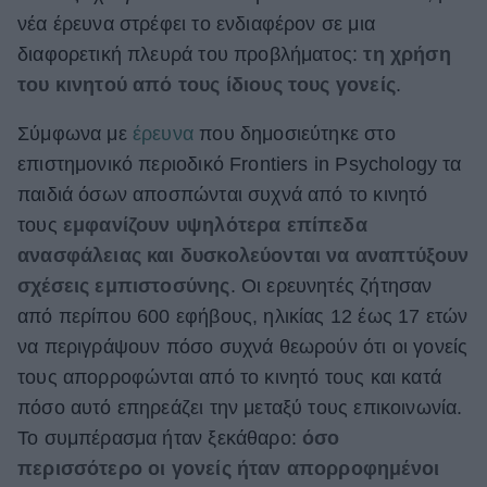
νέα έρευνα στρέφει το ενδιαφέρον σε μια
ΒΟΞ
διαφορετική πλευρά του προβλήματος:
τη χρήση
του κινητού από τους ίδιους τους γονείς
.
Χωρίς Ταμπέλες
Σύμφωνα με
έρευνα
που δημοσιεύτηκε στο
επιστημονικό περιοδικό Frontiers in Psychology τα
παιδιά όσων αποσπώνται συχνά από το κινητό
Women's Forum
τους
εμφανίζουν υψηλότερα επίπεδα
ανασφάλειας και δυσκολεύονται να αναπτύξουν
Hautes Grecians
σχέσεις εμπιστοσύνης
. Οι ερευνητές ζήτησαν
από περίπου 600 εφήβους, ηλικίας 12 έως 17 ετών
να περιγράψουν πόσο συχνά θεωρούν ότι οι γονείς
Γάμος
τους απορροφώνται από το κινητό τους και κατά
πόσο αυτό επηρεάζει την μεταξύ τους επικοινωνία.
Το συμπέρασμα ήταν ξεκάθαρο:
όσο
Market News
περισσότερο οι γονείς ήταν απορροφημένοι