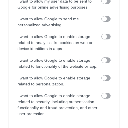
I want to allow my user data to be sent to
αφήσουμε για λίγο τα κινητά στην άκρη και ας
Google for online advertising purposes.
αφιερώσουμε χρόνο εκεί που η παρουσία μας είναι
I want to allow Google to send me
απαραίτητη:
στους ανθρώπους που μας
personalized advertising.
χρειάζονται πραγματικά όχι αύριο ή αργότερα,
αλλά τώρα
.
I want to allow Google to enable storage
related to analytics like cookies on web or
device identifiers in apps.
I want to allow Google to enable storage
related to functionality of the website or app.
I want to allow Google to enable storage
related to personalization.
I want to allow Google to enable storage
related to security, including authentication
functionality and fraud prevention, and other
user protection.