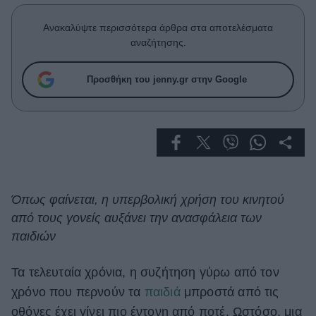
Celebrities
Συνεντεύξεις
Ανακαλύψτε περισσότερα άρθρα στα αποτελέσματα
Who
αναζήτησης.
True Stories
Ask the Guru
Προσθήκη του jenny.gr στην Google
Success Stories
Ζώδια
Living
Όπως φαίνεται, η υπερβολική χρήση του κινητού
από τους γονείς αυξάνει την ανασφάλεια των
Deco
Cooking
παιδιών
Green
Τα τελευταία χρόνια, η συζήτηση γύρω από τον
Αφιερώματα
χρόνο που περνούν τα
παιδιά
μπροστά από τις
οθόνες έχει γίνει πιο έντονη από ποτέ. Ωστόσο, μια