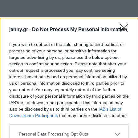
jenny.gr -
Do Not Process My Personal Information
If you wish to opt-out of the sale, sharing to third parties, or
processing of your personal or sensitive information for
targeted advertising by us, please use the below opt-out
section to confirm your selection. Please note that after your
opt-out request is processed you may continue seeing
interest-based ads based on personal information utilized by
us or personal information disclosed to third parties prior to
your opt-out. You may separately opt-out of the further
disclosure of your personal information by third parties on the
IAB’s list of downstream participants. This information may
also be disclosed by us to third parties on the
IAB’s List of
Αδιαμφισβήτητα, η συνεχής συνδεσιμότητα έχει
Downstream Participants
that may further disclose it to other
επηρεάσει τον τρόπο με τον οποίο επικοινωνούν
third parties.
όλα τα μέλη της οικογένειας και, δεδομένου ότι η
Please note that this website/app uses one or more Google
Personal Data Processing Opt Outs
υπερβολική έκθεση στις οθόνες
μπορεί να