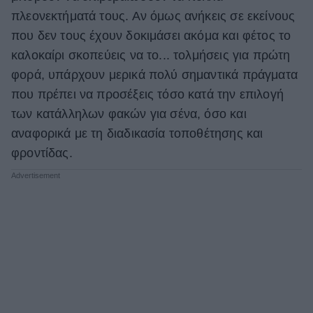
πλεονεκτήματά τους. Αν όμως ανήκεις σε εκείνους
ΒΟΞ
που δεν τους έχουν δοκιμάσει ακόμα και φέτος το
καλοκαίρι σκοπεύεις να το... τολμήσεις για πρώτη
Χωρίς Ταμπέλες
φορά, υπάρχουν μερικά πολύ σημαντικά πράγματα
που πρέπει να προσέξεις τόσο κατά την επιλογή
των κατάλληλων φακών για σένα, όσο και
Women's Forum
αναφορικά με τη διαδικασία τοποθέτησης και
φροντίδας.
Hautes Grecians
Γάμος
Market News