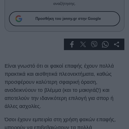
Celebrities
αναζήτησης.
Συνεντεύξεις
Who
Προσθήκη του jenny.gr στην Google
True Stories
Ask the Guru
Success Stories
Ζώδια
Είναι γνωστό ότι οι φακοί επαφής έχουν πολλά
Living
πρακτικά και αισθητικά πλεονεκτήματα, καθώς
προσφέρουν καλύτερη σφαιρική όραση,
Deco
αναδεικνύουν το βλέμμα (και το μακιγιάζ!) και
Cooking
αποτελούν την ιδανικότερη επιλογή για σπορ ή
Green
άλλες ασχολίες.
Αφιερώματα
Όσοι έχουν εμπειρία στη χρήση φακών επαφής,
μπορούν να επιβεβαιώσουν τα πολλά