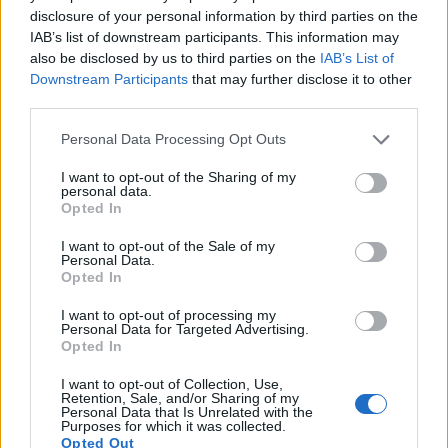
disclosure of your personal information by third parties on the
προς τα κάτω, πιάσ' τον με τον δείκτη και τον
IAB’s list of downstream participants. This information may
αντίχειρά σου.
also be disclosed by us to third parties on the
IAB’s List of
Downstream Participants
that may further disclose it to other
third parties.
Please note that this website/app uses one or more Google
Personal Data Processing Opt Outs
services and may gather and store information including but
not limited to your visit or usage behaviour. You may click to
I want to opt-out of the Sharing of my
personal data.
grant or deny consent to Google and its third-party tags to
Opted In
use your data for below specified purposes in below Google
consent section.
I want to opt-out of the Sale of my
Personal Data.
Opted In
I want to opt-out of processing my
Personal Data for Targeted Advertising.
Opted In
I want to opt-out of Collection, Use,
Retention, Sale, and/or Sharing of my
Personal Data that Is Unrelated with the
Purposes for which it was collected.
Opted Out