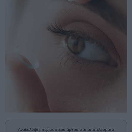
Μακιγιάζ
Beauty News
Well being
Ψυχολογία
Υγεία + Διατροφή
Σχέσεις & Σεξ
Fitness
Woman Power
Parenting
Working Girl
Real Women
Πρόσωπα
Ανακαλύψτε περισσότερα άρθρα στα αποτελέσματα