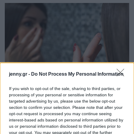
jenny.gr -
Do Not Process My Personal Information
If you wish to opt-out of the sale, sharing to third parties, or
Μην αποθαρρύνεσαι αν τα μάτια σου κλείνουν
processing of your personal or sensitive information for
targeted advertising by us, please use the below opt-out
μηχανικά στην αρχή! Με τον καιρό θα συνηθίσουν
section to confirm your selection. Please note that after your
τη διαδικασία και η τοποθέτηση θα γίνει ρουτίνα.
opt-out request is processed you may continue seeing
interest-based ads based on personal information utilized by
Τέλος κατά την αφαίρεση του φακού, τράβηξε λίγο
us or personal information disclosed to third parties prior to
your opt-out. You may separately opt-out of the further
το βλέφαρο με το ένα χέρι και αφού τον σπρώξεις