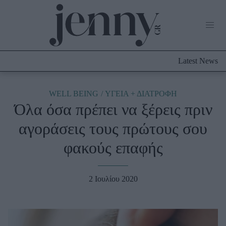
Life Now
What's New
Travel
Latest News
Culture
City Blogging
ABOUT US
ΔΙΑΦΗΜΙΣΤΕΙΤΕ
ΕΠΙΚΟΙΝΩΝΙΑ
WELL BEING
ΥΓΕΙΑ + ΔΙΑΤΡΟΦΗ
Όλα όσα πρέπει να ξέρεις πριν
Fashion
αγοράσεις τους πρώτους σου
Shopping
φακούς επαφής
Styling Tips
Fashion News
2 Ιουλίου 2020
Beauty - Ομορφιά
Skincare
Μαλλιά - Νύχια