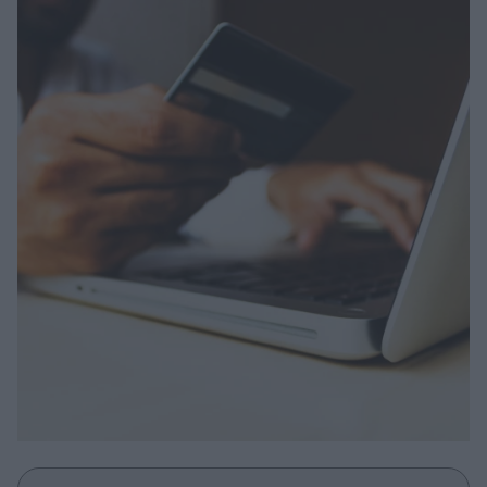
Μακιγιάζ
Beauty News
Well being
Ψυχολογία
Υγεία + Διατροφή
Σχέσεις & Σεξ
Fitness
Woman Power
Parenting
Working Girl
Real Women
Πρόσωπα