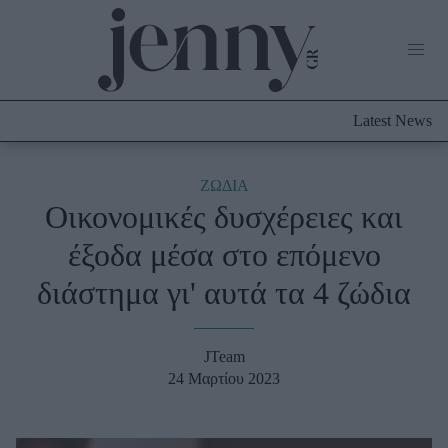
Life Now
What's New
Travel
Latest News
Culture
City Blogging
ABOUT US
ΔΙΑΦΗΜΙΣΤΕΙΤΕ
ΕΠΙΚΟΙΝΩΝΙΑ
ΖΩΔΙΑ
Οικονομικές δυσχέρειες και
Fashion
έξοδα μέσα στο επόμενο
Shopping
διάστημα γι' αυτά τα 4 ζώδια
Styling Tips
Fashion News
JTeam
Beauty - Ομορφιά
24 Μαρτίου 2023
Skincare
Μαλλιά - Νύχια