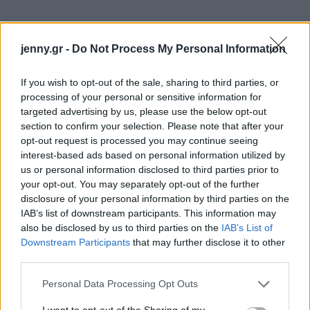
jenny.gr -
Do Not Process My Personal Information
If you wish to opt-out of the sale, sharing to third parties, or
processing of your personal or sensitive information for
targeted advertising by us, please use the below opt-out
section to confirm your selection. Please note that after your
opt-out request is processed you may continue seeing
interest-based ads based on personal information utilized by
us or personal information disclosed to third parties prior to
your opt-out. You may separately opt-out of the further
disclosure of your personal information by third parties on the
IAB’s list of downstream participants. This information may
also be disclosed by us to third parties on the
IAB’s List of
Downstream Participants
that may further disclose it to other
third parties.
Ο 8ος δείχνει τον τρόπο με τον οποίο
Please note that this website/app uses one or more Google
Personal Data Processing Opt Outs
διαχειριζόμαστε τα οικονομικά μέσα στους γάμους
services and may gather and store information including but
not limited to your visit or usage behaviour. You may click to
I want to opt-out of the Sharing of my