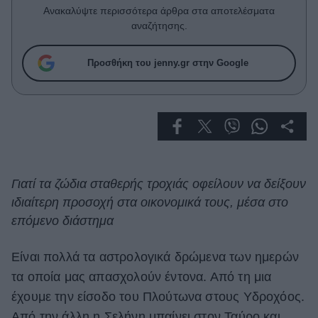
Celebrities
Ανακαλύψτε περισσότερα άρθρα στα αποτελέσματα
Συνεντεύξεις
αναζήτησης.
Who
True Stories
Προσθήκη του jenny.gr στην Google
Ask the Guru
Success Stories
Ζώδια
Living
Γιατί τα ζώδια σταθερής τροχιάς οφείλουν να δείξουν
ιδιαίτερη προσοχή στα οικονομικά τους, μέσα στο
Deco
επόμενο διάστημα
Cooking
Green
Είναι πολλά τα αστρολογικά δρώμενα των ημερών
τα οποία μας απασχολούν έντονα. Από τη μια
Αφιερώματα
έχουμε την είσοδο του Πλούτωνα στους Υδροχόος.
Από την άλλη η Σελήνη μπαίνει στον Ταύρο και