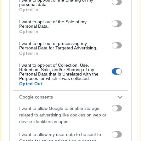
και τις συνεργασίες μας. Οι ασφάλειες, τα δάνεια,
personal data.
grant or deny consent to Google and its third-party tags to
τα κληρονομικά ζητήματα, οι επενδύσεις και το πώς
Opted In
use your data for below specified purposes in below Google
αντιδρούμε σε αυτά τα ζητήματα. Όλα αυτά
consent section.
I want to opt-out of the Sale of my
Personal Data.
έρχονται να επηρεαστούν από τον πλανήτη που
Opted In
αλλάζει θέση, και μέχρι να βρούμε τις νέες
I want to opt-out of processing my
ισορροπίες που θα φέρει, οφείλουμε να δείξουμε
Personal Data for Targeted Advertising.
ιδιαίτερη προσοχή.
Opted In
I want to opt-out of Collection, Use,
Retention, Sale, and/or Sharing of my
Personal Data that Is Unrelated with the
Purposes for which it was collected.
Τι σου επιφυλάσσει η αυριανή
Opted Out
ημέρα; Η επόμενη εβδομάδα ή ο
Google consents
μήνας; Ακολούθησε το JennyGr
I want to allow Google to enable storage
στο
Google News
και μάθε τι λέει
related to advertising like cookies on web or
το ζώδιό σου για το μέλλον.
device identifiers in apps.
I want to allow my user data to be sent to
Google for online advertising purposes.