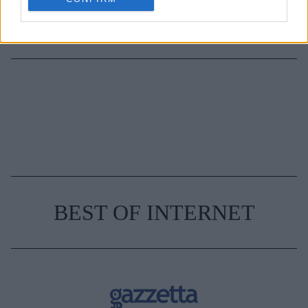
TAGS
ΖΩΔΙΑ
BEST OF INTERNET