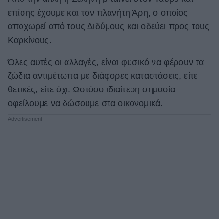
επίσης έχουμε και τον πλανήτη Άρη, ο οποίος
ΒΟΞ
αποχωρεί από τους Διδύμους και οδεύει προς τους
Καρκίνους.
Χωρίς Ταμπέλες
Όλες αυτές οι αλλαγές, είναι φυσικό να φέρουν τα
ζώδια αντιμέτωπα με διάφορες καταστάσεις, είτε
Women's Forum
θετικές, είτε όχι. Ωστόσο ιδιαίτερη σημασία
οφείλουμε να δώσουμε στα οικονομικά.
Hautes Grecians
Γάμος
Market News