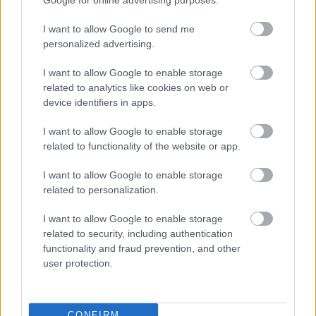
I want to allow Google to send me
ΔΙΑΒΑΖΟΝΤΑΙ ΤΩΡΑ
personalized advertising.
I want to allow Google to enable storage
related to analytics like cookies on web or
device identifiers in apps.
Το gadget από τα IKEA που κοστίζει κάτω από 2
ευρώ και θα βάλει σε τάξη το ντουλάπι της
I want to allow Google to enable storage
related to functionality of the website or app.
κουζίνας σου
I want to allow Google to enable storage
3-3-3 rule: Ο κανόνας που θα αλλάξει τον τρόπο
related to personalization.
που ντύνεσαι
I want to allow Google to enable storage
related to security, including authentication
Οι μαμάκηδες του ζωδιακού: Αυτά τα ζώδια είναι
functionality and fraud prevention, and other
συνήθως κολλημένα στη μαμά τους
user protection.
CONFIRM