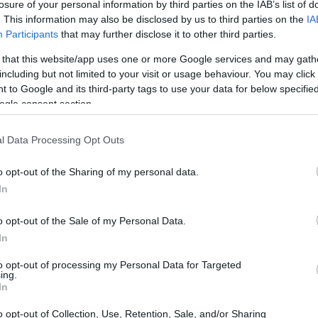
losure of your personal information by third parties on the IAB’s list of
ότητα να σκέφτονται αρκετά βήματα μπροστά από τους
. This information may also be disclosed by us to third parties on the
IA
Participants
that may further disclose it to other third parties.
 that this website/app uses one or more Google services and may gath
including but not limited to your visit or usage behaviour. You may click 
 to Google and its third-party tags to use your data for below specifi
ogle consent section.
l Data Processing Opt Outs
o opt-out of the Sharing of my personal data.
In
o opt-out of the Sale of my Personal Data.
In
to opt-out of processing my Personal Data for Targeted
ΔΙΑ
ing.
In
 ζώδια θα βρουν τον αληθινό έρωτα μέσα στον
ούνιο – Και τίποτα δεν θα είναι ίδιο
o opt-out of Collection, Use, Retention, Sale, and/or Sharing