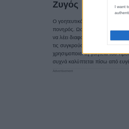
Ζυγός
I want t
authenti
Ο γοητευτικός και διπλωματικός
πονηρός. Ωστόσο, η ανάγκη του ν
να λέει διαφορετικά πράγματα σ
τις συγκρούσεις. Γνωρίζει πώς ν
χρησιμοποιεί τη γοητεία του προς
συχνά καλύπτεται πίσω από ευγ