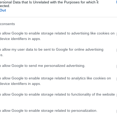
ersonal Data that Is Unrelated with the Purposes for which it
lected.
Out
αι ένα από τα βασικά
consents
o allow Google to enable storage related to advertising like cookies on
κά αυτών των ζωδίων
evice identifiers in apps.
o allow my user data to be sent to Google for online advertising
s.
to allow Google to send me personalized advertising.
επικοινωνίας και ξέρουν πάντα τι να πουν και πότε να τ
o allow Google to enable storage related to analytics like cookies on
ιτρέπει να προσαρμόζονται εύκολα σε διαφορετικές
evice identifiers in apps.
ονός που συχνά τους κάνει να φαίνονται απρόβλεπτοι.
o allow Google to enable storage related to functionality of the website
κακές προθέσεις, αλλά στην ικανότητά τους να
ος όφελός τους. Μπορούν να πείσουν, να επηρεάσουν κα
ησης χωρίς να το καταλάβει κανείς.
o allow Google to enable storage related to personalization.