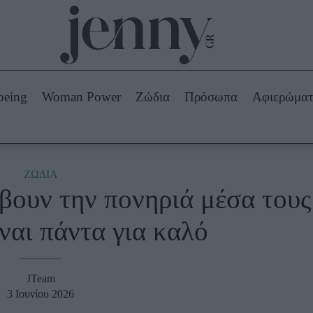
Beauty -
Ομορφιά
ABOUT US
ΔΙΑΦΗΜΙΣΤΕΙΤΕ
ΕΠΙΚΟΙΝΩΝΙΑ
being
Woman Power
Ζώδια
Πρόσωπα
Αφιερώμα
Skincare
ws
Μαλλιά - Νύχια
Μακιγιάζ
Beauty News
ΖΩΔΙΑ
βουν την πονηριά μέσα τους
πα
Ζώδια
ίναι πάντα για καλό
JTeam
3 Ιουνίου 2026