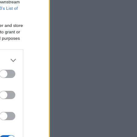
 downstream
B’s List of
er and store
to grant or
ed purposes