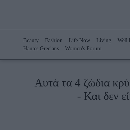
Life Now
Fashion
What's New
Shopping
Beauty
Fashion
Life Now
Living
Well 
Travel
Styling Tips
Hautes Grecians
Women's Forum
Culture
Fashion Ne
City Blogging
Αυτά τα 4 ζώδια κρύ
Woman Power
Πρόσω
- Και δεν ε
Parenting
Celebrities
Working Girl
Συνεντεύξεις
Real Women
Who
True Stories