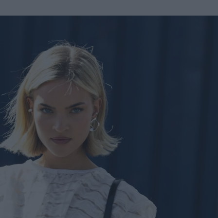
u
ies
Χωρίς Ταμπέλες
Market News