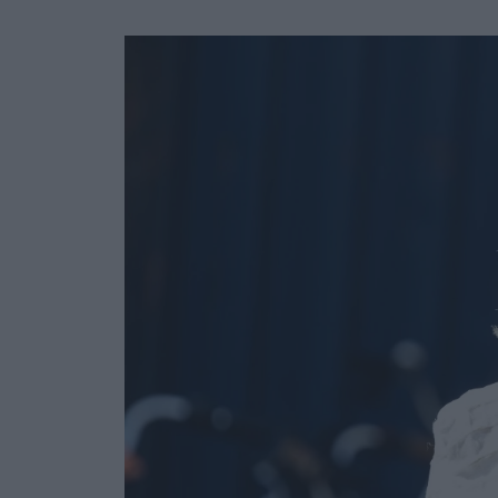
Ask the Gur
Success Stor
Αφιερώματα
ΒΟΞ
Hautes Grecians
Γάμος