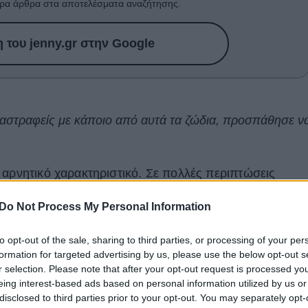
ρα άρθρα στα αποτελέσματα αναζήτησης.
του jenny.gr στην Google
αστραφείς με κάποιο από αυτά τα ζώδια, προσπάθησε ν
 αρνητικό χαρακτηριστικό. Σε πολλές περιπτώσεις
τηγικής σκέψης και ικανότητας προσαρμογής στις
Do Not Process My Personal Information
ποιείται με λάθος τρόπο, μπορεί να μετατραπεί σε
πάθειας ή ακόμα και εκμετάλλευσης των άλλων.
to opt-out of the sale, sharing to third parties, or processing of your per
formation for targeted advertising by us, please use the below opt-out s
μένα
ζώδια
που φημίζονται για την ικανότητά τους να
r selection. Please note that after your opt-out request is processed y
ροθέσεις πίσω από ένα γοητευτικό χαμόγελο ή μια
eing interest-based ads based on personal information utilized by us or
disclosed to third parties prior to your opt-out. You may separately opt-
εν σημαίνει ότι όλοι οι εκπρόσωποί τους είναι δόλιοι,