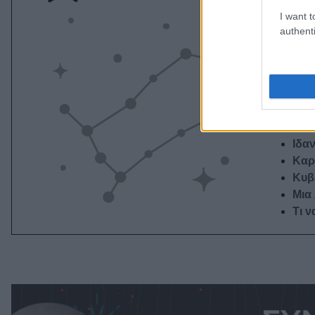
I want t
Στοι
authenti
Το π
Ποι
Πλε
δημι
Μει
Ιδαν
Καρμ
Κυβ
Μια 
Τι ν