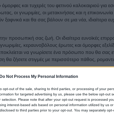
όμορφες και τυχερές του φετινού καλοκαιριού για εσά
ωτας, οι γνωριμίες, οι μετακινήσεις και η επικοινωνία
ν ξαφνικά και θα σας βάλουν σε μια νέα, ιδιαίτερα ε
 την προσωπική σας ζωή. Οι ιδιαίτερα ευνοϊκές επιρρ
γνωριμίες, κεραυνοβόλους έρωτες και όμορφες εξελίξε
 αποκλείεται να γνωρίσετε ένα πρόσωπο που θα σας 
ση θα ζήσετε στιγμές με περισσότερο πάθος, ρομαντι
Do Not Process My Personal Information
Ηλιακή Έκλειψη στον Λέοντα στις 12 Αυγούστου, η ο
στις συμφωνίες, στις σπουδές, στις μετακινήσεις και σ
to opt-out of the sale, sharing to third parties, or processing of your per
ινήσετε μια νέα συνεργασία, να υπογράψετε μια σημαν
formation for targeted advertising by us, please use the below opt-out s
άξει θετικά την καθημερινότητά σας τους επόμενους
r selection. Please note that after your opt-out request is processed y
eing interest-based ads based on personal information utilized by us or
 το πιο τυχερό της εβδομάδας για ταξίδια, εκδρομές
disclosed to third parties prior to your opt-out. You may separately opt-