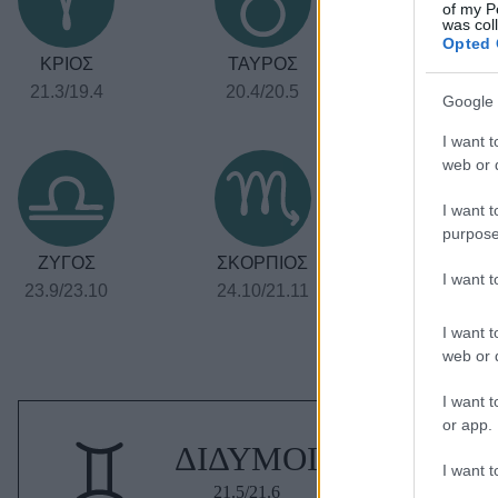
of my P
was col
Opted 
ΚΡΙΟΣ
ΤΑΥΡΟΣ
ΔΙΔΥΜΟΙ
21.3/19.4
20.4/20.5
21.5/21.6
Google 
I want t
web or d
I want t
purpose
ΖΥΓΟΣ
ΣΚΟΡΠΙΟΣ
ΤΟΞΟΤΗ
I want 
23.9/23.10
24.10/21.11
22.11/21.1
I want t
web or d
I want t
or app.
ΔΙΔΥΜΟΙ
I want t
21.5/21.6