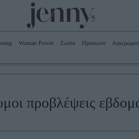
Beauty -
Ομορφιά
ABOUT US
ΔΙΑΦΗΜΙΣΤΕΙΤΕ
ΕΠΙΚΟΙΝΩΝΙΑ
being
Woman Power
Ζώδια
Πρόσωπα
Αφιερώμα
Skincare
ws
Μαλλιά - Νύχια
Μακιγιάζ
Beauty News
πα
Ζώδια
υμοι προβλέψεις εβδομ