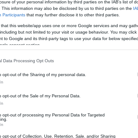
losure of your personal information by third parties on the IAB’s list of
ι μια πολύ ευχάριστη ερωτική έκπληξη, μια γνωριμία π
. This information may also be disclosed by us to third parties on the
IA
ντηση που θα αλλάξει τα δεδομένα στην προσωπική σα
Participants
that may further disclose it to other third parties.
ση μπορεί να αποδειχθεί καθοριστική.
 that this website/app uses one or more Google services and may gath
including but not limited to your visit or usage behaviour. You may click 
 Καρκίνου, όπου θα παραμείνει μέχρι τις 28 Σεπτεμβ
 to Google and its third-party tags to use your data for below specifi
ονομικά. Το διάστημα αυτό μπορεί να αυξηθούν τα έ
ogle consent section.
ήσουν καλύτερη διαχείριση του προϋπολογισμού σας
 ιδιαίτερα στις σχέσεις και στις νέες ευκαιρίες, ώστε
l Data Processing Opt Outs
ρίοδο που κάτι πολύ όμορφο ξεκίνησε στη ζωή σας.
o opt-out of the Sharing of my personal data.
In
o opt-out of the Sale of my Personal Data.
In
to opt-out of processing my Personal Data for Targeted
ing.
In
o opt-out of Collection, Use, Retention, Sale, and/or Sharing