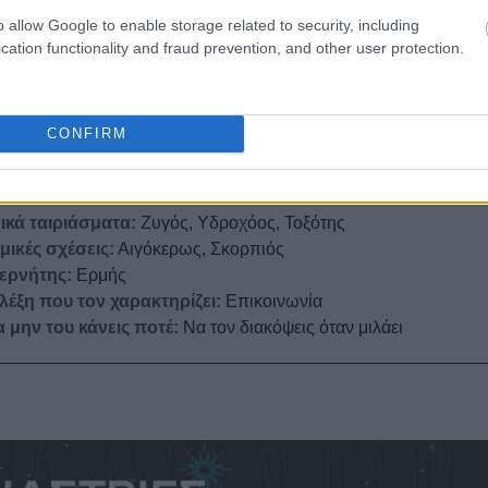
o allow Google to enable storage related to security, including
χείο:
Αέρας
cation functionality and fraud prevention, and other user protection.
ιο δυνατό του skill:
Να σπάει τον πάγο / να σε κάνει να γελάς
ότητα:
Μεταβλητό
ονεκτήματα:
Ευδιάθετος, έξυπνο χιούμορ, προσαρμοστικός,
CONFIRM
ουργικός
ονεκτήματα:
Βαριέται εύκολα, αναποφάσιστος, ασταθής σε σχέ
ικά ταιριάσματα:
Ζυγός, Υδροχόος, Τοξότης
ικές σχέσεις:
Αιγόκερως, Σκορπιός
ερνήτης:
Ερμής
λέξη που τον χαρακτηρίζει:
Επικοινωνία
α μην του κάνεις ποτέ:
Να τον διακόψεις όταν μιλάει