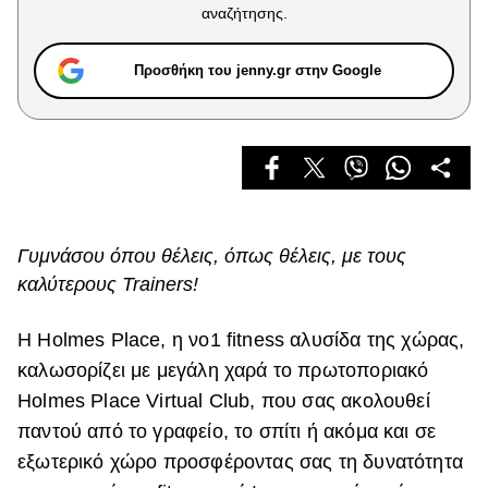
Celebrities
αναζήτησης.
Συνεντεύξεις
Who
Προσθήκη του jenny.gr στην Google
True Stories
Ask the Guru
Success Stories
Ζώδια
Γυμνάσου όπου θέλεις, όπως θέλεις, με τους
Living
καλύτερους Trainers!
Deco
H Holmes Place, η νο1 fitness αλυσίδα της χώρας,
Cooking
καλωσορίζει με μεγάλη χαρά το πρωτοποριακό
Green
Holmes Place Virtual Club, που σας ακολουθεί
παντού από το γραφείο, το σπίτι ή ακόμα και σε
Αφιερώματα
εξωτερικό χώρο προσφέροντας σας τη δυνατότητα