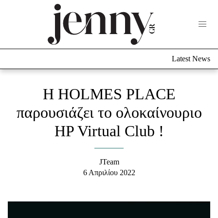
Life Now
What's New
Travel
Latest News
Culture
City Blogging
ABOUT US
ΔΙΑΦΗΜΙΣΤΕΙΤΕ
ΕΠΙΚΟΙΝΩΝΙΑ
H HOLMES PLACE
Fashion
παρουσιάζει το ολοκαίνουριο
ΗP Virtual Club !
Shopping
Styling Tips
Fashion News
JTeam
6 Απριλίου 2022
Beauty - Ομορφιά
Skincare
Μαλλιά - Νύχια