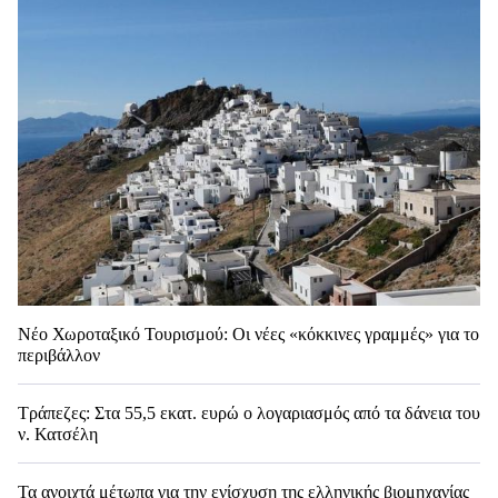
Νέο Χωροταξικό Τουρισμού: Οι νέες «κόκκινες γραμμές» για το
περιβάλλον
Τράπεζες: Στα 55,5 εκατ. ευρώ ο λογαριασμός από τα δάνεια του
ν. Κατσέλη
Τα ανοιχτά μέτωπα για την ενίσχυση της ελληνικής βιομηχανίας