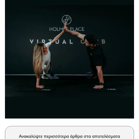
Μακιγιάζ
Beauty News
Well being
Ψυχολογία
Υγεία + Διατροφή
Σχέσεις & Σεξ
Fitness
Woman Power
Parenting
Working Girl
Real Women
Πρόσωπα
Ανακαλύψτε περισσότερα άρθρα στα αποτελέσματα