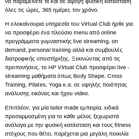
να παραμείνετε fit και σε άψογη φυσική κατάσταση
ΒΟΞ
όλες τις ώρες, 365 ημέρες τον χρόνο.
Η ολοκαίνουρια υπηρεσία του Virtual Club ήρθε για
να προσφέρει ένα πλούσιο menu από online
Χωρίς Ταμπέλες
προγράμματα γυμναστικής live streaming, on
demand, personal training αλλά και συμβουλές
Women's Forum
διατροφικής υποστήριξης. Ξεκινώντας από τις
προπονήσεις, το HP Virtual Club προσφέρει live -
streaming μαθήματα όπως Body Shape, Cross
Hautes Grecians
Training, Pilates, Yoga κ.α. σε υψηλής ποιότητας
ανάλυσης εικόνας και ήχου video.
Γάμος
Επιπλέον, για μία tailor made εμπειρία, ειδικά
προσαρμοσμένη για το κάθε μέλος ξεχωριστά
ανάλογα με την φυσική κατάσταση και τους fitness
Market News
στόχους που θέτει, παρέχεται μια μεγάλη ποικιλία