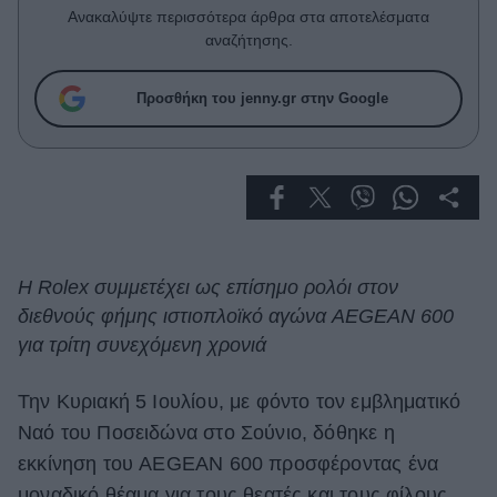
Celebrities
Ανακαλύψτε περισσότερα άρθρα στα αποτελέσματα
Συνεντεύξεις
αναζήτησης.
Who
True Stories
Προσθήκη του jenny.gr στην Google
Ask the Guru
Success Stories
Ζώδια
Living
Η Rolex συμμετέχει ως επίσημο ρολόι στον
διεθνούς φήμης ιστιοπλοϊκό αγώνα AEGEAN 600
Deco
για τρίτη συνεχόμενη χρονιά
Cooking
Green
Την Κυριακή 5 Ιουλίου, με φόντο τον εμβληματικό
Ναό του Ποσειδώνα στο Σούνιο, δόθηκε η
Αφιερώματα
εκκίνηση του AEGEAN 600 προσφέροντας ένα
μοναδικό θέαμα για τους θεατές και τους φίλους