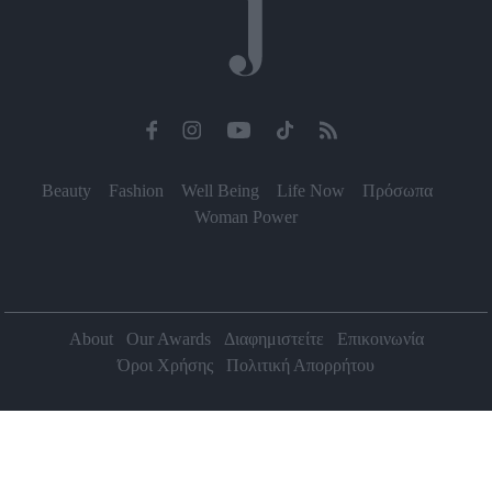
Beauty
Fashion
Well Being
Life Now
Πρόσωπα
Woman Power
About
Our Awards
Διαφημιστείτε
Επικοινωνία
Όροι Χρήσης
Πολιτική Απορρήτου
2026 Jenny.gr | All rights reserved