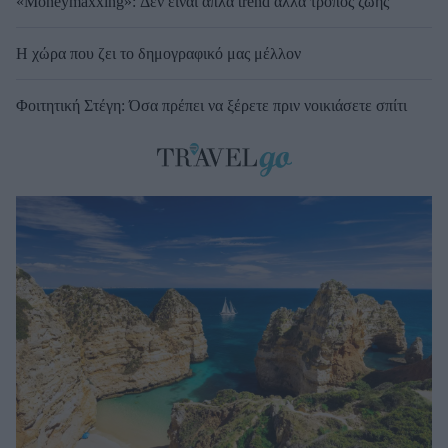
«Moneymaxxing»: Δεν είναι απλά trend αλλά τρόπος ζωής
Η χώρα που ζει το δημογραφικό μας μέλλον
Φοιτητική Στέγη: Όσα πρέπει να ξέρετε πριν νοικιάσετε σπίτι