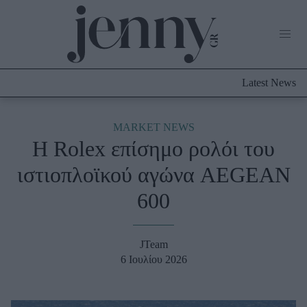
Life Now
What's New
Travel
Latest News
Culture
City Blogging
ABOUT US
ΔΙΑΦΗΜΙΣΤΕΙΤΕ
ΕΠΙΚΟΙΝΩΝΙΑ
MARKET NEWS
Η Rolex επίσημο ρολόι του
Fashion
ιστιοπλοϊκού αγώνα AEGEAN
Shopping
600
Styling Tips
Fashion News
JTeam
Beauty - Ομορφιά
6 Ιουλίου 2026
Skincare
Μαλλιά - Νύχια