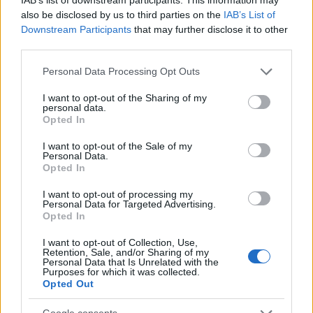
also be disclosed by us to third parties on the
IAB’s List of
Downstream Participants
that may further disclose it to other
third parties.
Please note that this website/app uses one or more Google
Personal Data Processing Opt Outs
services and may gather and store information including but
not limited to your visit or usage behaviour. You may click to
I want to opt-out of the Sharing of my
personal data.
grant or deny consent to Google and its third-party tags to
Opted In
use your data for below specified purposes in below Google
Rolex και Ιστιοπλοΐα
consent section.
I want to opt-out of the Sale of my
Personal Data.
Opted In
Η Rolex τιμά την ανθρώπινη προσπάθεια,
I want to opt-out of processing my
αναγνωρίζοντας τη διαδρομή που διαμορφώνεται
Personal Data for Targeted Advertising.
Opted In
μέσα από σημαντικούς σταθμούς, έντονα
συναισθήματα και στιγμές που καθορίζουν μία
I want to opt-out of Collection, Use,
Retention, Sale, and/or Sharing of my
πορεία πέρα από την κατάκτηση ενός τροπαίου.
Personal Data that Is Unrelated with the
Purposes for which it was collected.
Από τα τέλη της δεκαετίας του 1950, η Rolex
Opted Out
στηρίζει την αποφασιστικότητα και την αντοχή στην