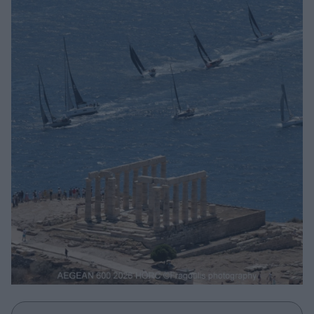
Μακιγιάζ
Beauty News
Well being
Ψυχολογία
Υγεία + Διατροφή
Σχέσεις & Σεξ
Fitness
Woman Power
Parenting
Working Girl
Real Women
Πρόσωπα