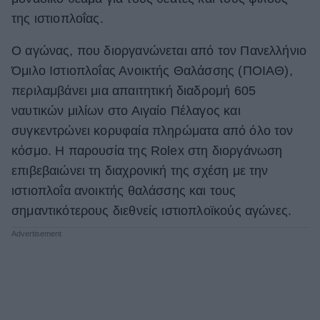
της ιστιοπλοΐας.
ΒΟΞ
Ο αγώνας, που διοργανώνεται από τον Πανελλήνιο
Όμιλο Ιστιοπλοΐας Ανοικτής Θαλάσσης (ΠΟΙΑΘ),
Χωρίς Ταμπέλες
περιλαμβάνει μια απαιτητική διαδρομή 605
ναυτικών μιλίων στο Αιγαίο Πέλαγος και
Women's Forum
συγκεντρώνει κορυφαία πληρώματα από όλο τον
κόσμο. Η παρουσία της Rolex στη διοργάνωση
επιβεβαιώνει τη διαχρονική της σχέση με την
Hautes Grecians
ιστιοπλοΐα ανοικτής θαλάσσης και τους
σημαντικότερους διεθνείς ιστιοπλοϊκούς αγώνες.
Γάμος
Market News