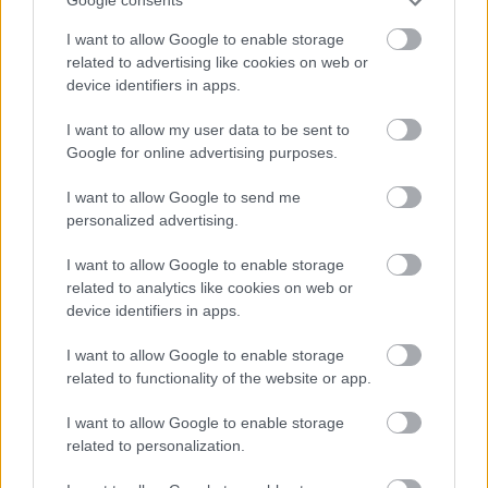
Google consents
ιστιοπλοΐα σε κάθε της μορφή, από κορυφαίους
ναυτικούς ομίλους και τολμηρές αποστολές
I want to allow Google to enable storage
related to advertising like cookies on web or
εξερεύνησης μέχρι εμβληματικούς αγώνες ανοικτής
device identifiers in apps.
θαλάσσης και σπουδαίους ιστιοπλόους.
I want to allow my user data to be sent to
Σήμερα, η ελβετική ωρολογοποιία στηρίζει το
Google for online advertising purposes.
καινοτόμο μέλλον της ιστιοπλοΐας μέσα από τη
I want to allow Google to send me
συνεργασία της με το Rolex SailGP Championship,
personalized advertising.
το κορυφαίο πρωτάθλημα ιστιοπλοΐας, όπου οι
I want to allow Google to enable storage
καλύτεροι αθλητές του κόσμου αγωνίζονται με
related to analytics like cookies on web or
καταμαράν F50 τελευταίας γενιάς σε μερικές από
device identifiers in apps.
τις πιο εμβληματικές θαλάσσιες διαδρομές
I want to allow Google to enable storage
παγκοσμίως.
related to functionality of the website or app.
Παράλληλα, η Rolex είναι Μέγας Χορηγός
I want to allow Google to enable storage
σημαντικών διεθνών διοργανώσεων, όπως οι
related to personalization.
Rolex Sydney Hobart Yacht Race, Rolex Fastnet