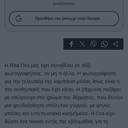
Celebrities
αναζήτησης.
Συνεντεύξεις
Who
Προσθήκη του jenny.gr στην Google
True Stories
Ask the Guru
Success Stories
Ζώδια
Η Rita Ora μας έχει συνηθίσει σε σέξι
Living
φωτογραφήσεις, αν μη τι άλλο. Η φωτογράφηση
για την τελευταία της καμπάνια μόδας ίσως είναι η
Deco
πιο αισθησιακή που έχει κάνει. Η 28χρονη ποζάρει
Cooking
με εσώρουχα στο χρώμα του δέρματος, που δίνουν
Green
μια ψευδαίσθηση απόλυτου γυμνού, με ψηλές
μπότες και εντυπωσιακά κοσμήματα. Η Ora είχε
Αφιερώματα
δώσει ένα teaser εντός της εβδομάδας για τη