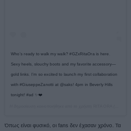
Who’s ready to walk my walk? #GZxRitaOra is here.
Sexy heels, slouchy boots and my favorite accessory—
gold links. I’m so excited to launch my first collaboration
with #GiuseppeZanotti at @saks! 4pm in Beverly Hills
tonight! #ad ✨❤️
Η δημοσίευση κοινοποιήθηκε από το χρήστη
RITA ORA
(@ritaora) στις
Όπως είναι φυσικό, οι fans δεν έχασαν χρόνο. Τα