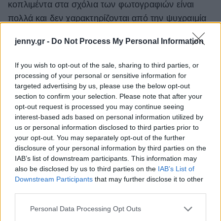
κοπλιμέντα στα σχόλια των φωτογραφιών είναι
πολλά και δεν χαρακτηρίζονται από την ψυχραιμία
τους. "Η πιο σέξι γυναίκα του πλανήτη", γράφει
jenny.gr -
Do Not Process My Personal Information
ένας σχολιαστής. "Είσαι κυριολεκτικά
αψεγάδιαστη", κάποιος άλλος. Ίσως δεν έχουν και
If you wish to opt-out of the sale, sharing to third parties, or
τόσο άδικο βέβαια.
processing of your personal or sensitive information for
targeted advertising by us, please use the below opt-out
section to confirm your selection. Please note that after your
opt-out request is processed you may continue seeing
interest-based ads based on personal information utilized by
us or personal information disclosed to third parties prior to
your opt-out. You may separately opt-out of the further
disclosure of your personal information by third parties on the
IAB’s list of downstream participants. This information may
also be disclosed by us to third parties on the
IAB’s List of
Downstream Participants
that may further disclose it to other
third parties.
Please note that this website/app uses one or more Google
Personal Data Processing Opt Outs
services and may gather and store information including but