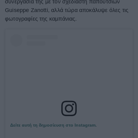
συνεργασία της με τον σχεδιαστή παπουτσιών
ΒΟΞ
Guiseppe Zanotti, αλλά τώρα αποκάλυψε όλες τις
φωτογραφίες της καμπάνιας.
Χωρίς Ταμπέλες
Women's Forum
Hautes Grecians
Γάμος
Δείτε αυτή τη δημοσίευση στο Instagram.
Market News