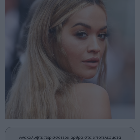
Μακιγιάζ
Beauty News
Well being
Ψυχολογία
Υγεία + Διατροφή
Σχέσεις & Σεξ
Fitness
Woman Power
Parenting
Working Girl
Real Women
Πρόσωπα
Ανακαλύψτε περισσότερα άρθρα στα αποτελέσματα