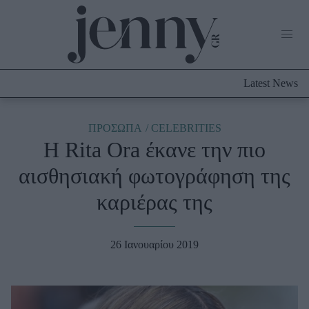
Life Now
What's New
Travel
Latest News
Culture
City Blogging
ABOUT US
ΔΙΑΦΗΜΙΣΤΕΙΤΕ
ΕΠΙΚΟΙΝΩΝΙΑ
ΠΡΟΣΩΠΑ
CELEBRITIES
H Rita Ora έκανε την πιο
Fashion
αισθησιακή φωτογράφηση της
Shopping
καριέρας της
Styling Tips
Fashion News
26 Ιανουαρίου 2019
Beauty - Ομορφιά
Skincare
Μαλλιά - Νύχια