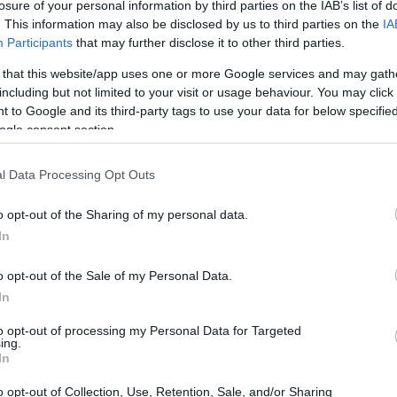
losure of your personal information by third parties on the IAB’s list of
. This information may also be disclosed by us to third parties on the
IA
Participants
that may further disclose it to other third parties.
 that this website/app uses one or more Google services and may gath
including but not limited to your visit or usage behaviour. You may click 
 to Google and its third-party tags to use your data for below specifi
ogle consent section.
l Data Processing Opt Outs
o opt-out of the Sharing of my personal data.
In
o opt-out of the Sale of my Personal Data.
In
LEBRITIES
 Barack Obama ωθεί τους Αμερικανούς να κάνου
to opt-out of processing my Personal Data for Targeted
ing.
ην «πραγματική αλλαγή» στη σκιά του θανάτου
In
ου George Floyd
o opt-out of Collection, Use, Retention, Sale, and/or Sharing