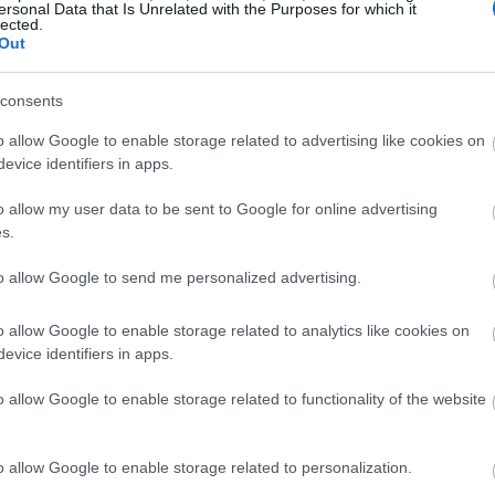
ersonal Data that Is Unrelated with the Purposes for which it
lected.
Out
-/
consents
ονται μετά από ένα κύμα παγκόσμιων διαδηλώσεων και
o allow Google to enable storage related to advertising like cookies on
νά τον κόσμο έχουν "ενωθεί", αντιδρώντας στον
evice identifiers in apps.
μική αυθαιρεσία, ενώ απαιτούν την άμεση δράση από τι
o allow my user data to be sent to Google for online advertising
s.
ου δείχνουν τη φιλία σε διάφορα μέρη του κόσμου
to allow Google to send me personalized advertising.
o allow Google to enable storage related to analytics like cookies on
evice identifiers in apps.
o allow Google to enable storage related to functionality of the website
o allow Google to enable storage related to personalization.