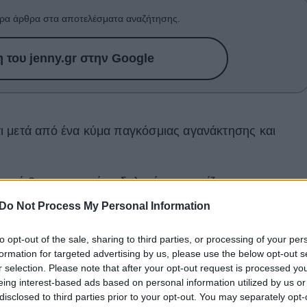
ρα άρθρα στα αποτελέσματα αναζήτησης.
του jenny.gr στην Google
ι μετά από ένα κύμα παγκόσμιας αγανάκτησης και
εά 2 εκατομμυρίων δολαρίων, στηρίζοντας τις
ου Ahmaud Arbrery και της Breonna Taylor. Η δωρεά
Do Not Process My Personal Information
 εξόδων των οικογενειών του Arbrery και της Taylor,
πιχειρήσεων, μαύρων ιδιοκτητών, που πλήττονται από
to opt-out of the sale, sharing to third parties, or processing of your per
formation for targeted advertising by us, please use the below opt-out s
 πόλεις. Μάλιστα, σύμφωνα με εκπρόσωπο του West, ο
r selection. Please note that after your opt-out request is processed y
ιουργία ενός σχεδίου, βάσει του οποίου θα καλυφθούν
eing interest-based ads based on personal information utilized by us or
 δίδακτρα της 6χρονης κόρης του George Floyd,
disclosed to third parties prior to your opt-out. You may separately opt-