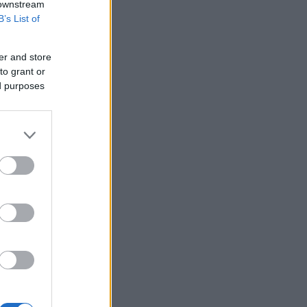
 downstream
B’s List of
er and store
to grant or
ed purposes
ν