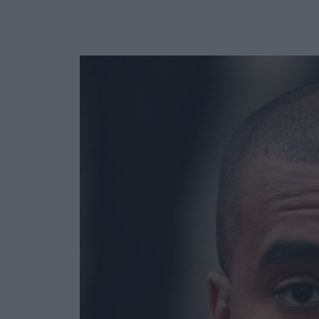
Ask the Gur
Success Stor
Αφιερώματα
ΒΟΞ
Hautes Grecians
Γάμος