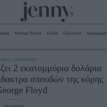
Beauty -
Ομορφιά
ABOUT US
ΔΙΑΦΗΜΙΣΤΕΙΤΕ
ΕΠΙΚΟΙΝΩΝΙΑ
being
Woman Power
Ζώδια
Πρόσωπα
Αφιερώμα
Skincare
ws
Μαλλιά - Νύχια
Μακιγιάζ
Beauty News
ΣΩΠΑ
CELEBRITIES
ζει 2 εκατομμύρια δολάρια
πα
Ζώδια
δίδακτρα σπουδών της κόρης
George Floyd
The Jennettes