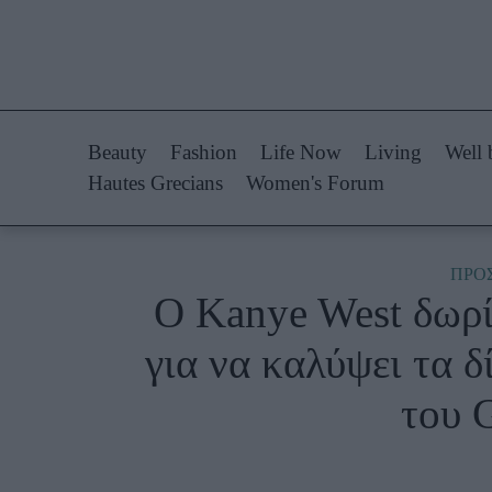
Life Now
Fashion
What's New
Shopping
Beauty
Fashion
Life Now
Living
Well 
Travel
Styling Tips
Hautes Grecians
Women's Forum
Culture
Fashion Ne
City Blogging
ΠΡΟ
Ο Kanye West δωρί
Woman Power
Πρόσω
για να καλύψει τα 
Parenting
Celebrities
του 
Working Girl
Συνεντεύξεις
Real Women
Who
True Stories