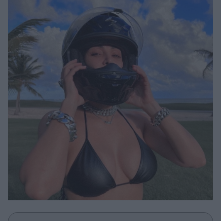
Μακιγιάζ
Beauty News
Well being
Ψυχολογία
Υγεία + Διατροφή
Σχέσεις & Σεξ
Fitness
Woman Power
Parenting
Working Girl
Real Women
Πρόσωπα