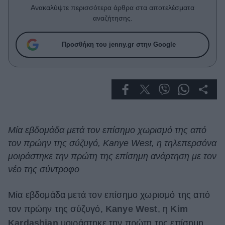
Celebrities
Ανακαλύψτε περισσότερα άρθρα στα αποτελέσματα
Συνεντεύξεις
αναζήτησης.
Who
True Stories
Προσθήκη του jenny.gr στην Google
Ask the Guru
Success Stories
Ζώδια
Living
Μία εβδομάδα μετά τον επίσημο χωρισμό της από
τον πρώην της σύζυγό, Kanye West, η τηλεπερσόνα
Deco
μοιράστηκε την πρώτη της επίσημη ανάρτηση με τον
Cooking
νέο της σύντροφο
Green
Μία εβδομάδα μετά τον επίσημο χωρισμό της από
Αφιερώματα
τον πρώην της σύζυγό,
Kanye West
, η
Kim
Kardashian
μοιράστηκε την πρώτη της επίσημη