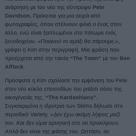
ανάρτηση με τον νέο της σύντροφο
Pete
ΒΟΞ
Davidson.
Πρόκειται για μια σειρά από
φωτογραφίες, όπου στέλνουν φιλιά ο ένας στον
Χωρίς Ταμπέλες
άλλο, ενώ είναι ξαπλωμένοι στο πάτωμα ενός
ξενοδοχείου.
«Ποιανού το αμάξι θα πάρουμε;»
,
γράφει η Kim στην περιγραφή. Μία φράση που
Women's Forum
προέρχεται από την ταινία
“The Town”
με τον
Ben
Affleck
.
Hautes Grecians
Πρόσφατα η Kim σχολίασε την εμφάνιση του Pete
στον νέο κύκλο επεισοδίων του ριάλιτι σόου της
οικογένειάς της,
“The Kardashians”
.
Γάμος
Συγκεκριμένα η ιδρύτρια των Skims δήλωσε στο
περιοδικό Variety,
«Δεν έχω ακόμη λήψεις μαζί
του. Και δεν είμαι αρνητική στο να προκύψουν.
Market News
Απλά δεν είναι της φάσης του. Ωστόσο, αν