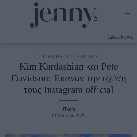
Life Now
What's New
Travel
Latest News
Culture
City Blogging
ABOUT US
ΔΙΑΦΗΜΙΣΤΕΙΤΕ
ΕΠΙΚΟΙΝΩΝΙΑ
ΠΡΟΣΩΠΑ
CELEBRITIES
Kim Kardashian και Pete
Fashion
Davidson: Έκαναν την σχέση
Shopping
τους Instagram official
Styling Tips
Fashion News
JTeam
Beauty - Ομορφιά
13 Μαρτίου 2022
Skincare
Μαλλιά - Νύχια