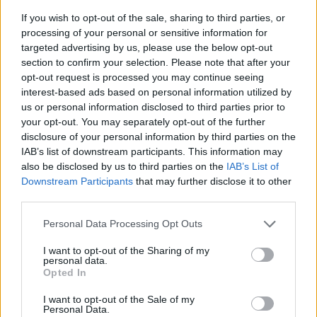
If you wish to opt-out of the sale, sharing to third parties, or
Η πρώτη από τις τέσσερις φωτογραφίες απεικονίζει
processing of your personal or sensitive information for
targeted advertising by us, please use the below opt-out
την Kim με μία ασημί γούνα
Balenciaga
και ένα
section to confirm your selection. Please note that after your
ζευγάρι metallic μπότες πάνω από το γόνατο, ενώ
opt-out request is processed you may continue seeing
ο Pete, όπως φαίνεται στη δεύτερη λήψη, φοράει
interest-based ads based on personal information utilized by
us or personal information disclosed to third parties prior to
ένα casual σύνολο με λευκό T-shirt, καρό
your opt-out. You may separately opt-out of the further
πουκάμισο, μαύρο τζιν και denim jacket.
disclosure of your personal information by third parties on the
IAB’s list of downstream participants. This information may
Όλα αυτά ενώ ο Kanye West αντιδρά στη σχέση
also be disclosed by us to third parties on the
IAB’s List of
τους με τον χειρότερο τρόπο.
Downstream Participants
that may further disclose it to other
third parties.
Please note that this website/app uses one or more Google
Personal Data Processing Opt Outs
services and may gather and store information including but
not limited to your visit or usage behaviour. You may click to
I want to opt-out of the Sharing of my
personal data.
grant or deny consent to Google and its third-party tags to
Opted In
use your data for below specified purposes in below Google
consent section.
I want to opt-out of the Sale of my
Personal Data.