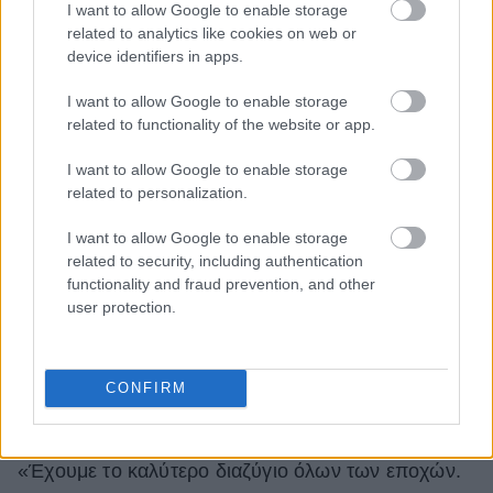
I want to allow Google to enable storage
related to analytics like cookies on web or
device identifiers in apps.
I want to allow Google to enable storage
related to functionality of the website or app.
I want to allow Google to enable storage
related to personalization.
Το νέο τραγούδι του
Kanye West
με τίτλο
«Eazy»
I want to allow Google to enable storage
related to security, including authentication
μόλις κυκλοφόρησε και είναι γεμάτο αναφορές στην
functionality and fraud prevention, and other
πρώην σύζυγό του,
Kim Kardashian
. Φυσικά δε
user protection.
σταμάτησε εκεί – μετά από ώριμη, θα έλεγε κανείς,
σκέψη, ο ράπερ αποφάσισε να θέσει στο
στόχαστρο τον νέο της αγαπημένο,
Pete
CONFIRM
Davidson
.
«Έχουμε το καλύτερο διαζύγιο όλων των εποχών.