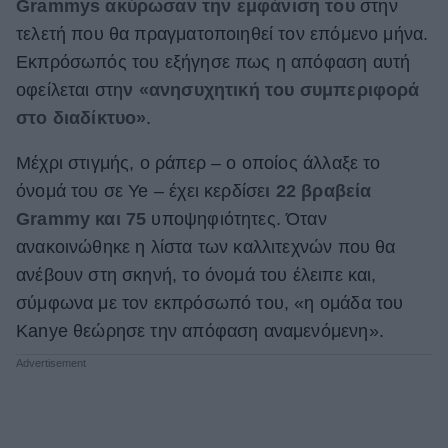
Grammys ακύρωσαν την εμφάνιση του
στην
ΒΟΞ
τελετή που θα πραγματοποιηθεί τον επόμενο μήνα.
Εκπρόσωπός του εξήγησε πως η απόφαση αυτή
οφείλεται στη
ν «ανησυχητική του συμπεριφορά
Χωρίς Ταμπέλες
στο διαδίκτυο»
.
Μέχρι στιγμής, ο ράπερ – ο οποίος άλλαξε το
Women's Forum
όνομά του σε Ye – έχει κερδίσε
ι 22 βραβεία
Grammy και 75
υποψηφιότητες. Όταν
ανακοινώθηκε η λίστα των καλλιτεχνών που θα
Hautes Grecians
ανέβουν στη σκηνή, το όνομά του έλειπε και,
σύμφωνα με τον εκπρόσωπό του, «η ομάδα του
Kanye θεώρησε την απόφαση αναμενόμενη».
Γάμος
Market News