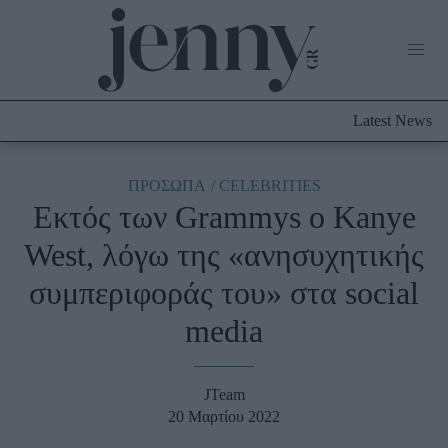
Life Now
What's New
Travel
Latest News
Culture
City Blogging
ABOUT US
ΔΙΑΦΗΜΙΣΤΕΙΤΕ
ΕΠΙΚΟΙΝΩΝΙΑ
ΠΡΟΣΩΠΑ
CELEBRITIES
Eκτός των Grammys ο Kanye
Fashion
West, λόγω της «ανησυχητικής
Shopping
συμπεριφοράς του» στα social
Styling Tips
Fashion News
media
Beauty - Ομορφιά
JTeam
Skincare
20 Μαρτίου 2022
Μαλλιά - Νύχια