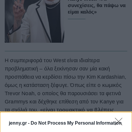
συνεχίσεις, θα πάψω να
είμαι καλός»
Η συμπεριφορά του West είναι ιδιαίτερα
προβληματική – όλα ξεκίνησαν σαν μία κακή
προσπάθεια να κερδίσει πίσω την Kim Kardashian,
όμως η κατάσταση ξέφυγε. Όπως είπε ο κωμικός
Trevor Noah, ο οποίος θα παρουσιάσει τα φετινά
Grammys και δέχθηκε επίθεση από τον Kanye για
τα σχόλιά του,
«είναι τρομακτικό να βλέπεις
αυτό που περνά η Kim και φέρνει στο φως όσα
jenny.gr -
Do Not Process My Personal Information
βιώνουν πολλές γυναίκες, όταν επιλέγουν να