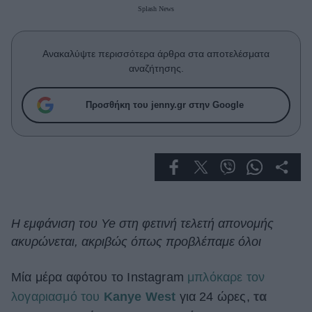
Celebrities
Splash News
Συνεντεύξεις
Who
Ανακαλύψτε περισσότερα άρθρα στα αποτελέσματα
True Stories
αναζήτησης.
Ask the Guru
Success Stories
Προσθήκη του jenny.gr στην Google
Ζώδια
Living
Deco
Η εμφάνιση του Ye στη φετινή τελετή απονομής
Cooking
ακυρώνεται, ακριβώς όπως προβλέπαμε όλοι
Green
Μία μέρα αφότου το Instagram
μπλόκαρε τον
Αφιερώματα
λογαριασμό του
Kanye West
για 24 ώρες,
τα