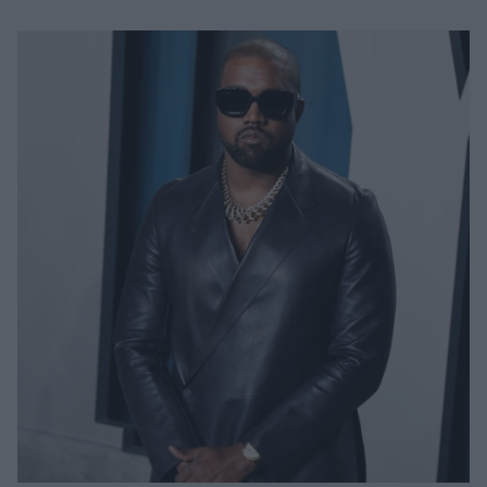
Μακιγιάζ
Beauty News
Well being
Ψυχολογία
Υγεία + Διατροφή
Σχέσεις & Σεξ
Fitness
Woman Power
Parenting
Working Girl
Real Women
Πρόσωπα