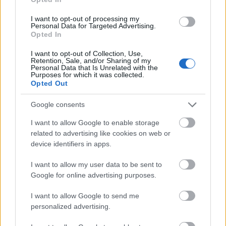
I want to opt-out of processing my
Τα 6 σημεία του σπιτιού που δεν χρειάζεται να
Personal Data for Targeted Advertising.
Opted In
καθαρίζεις κάθε εβδομάδα
I want to opt-out of Collection, Use,
Retention, Sale, and/or Sharing of my
3-3-3 rule: Ο κανόνας που θα αλλάξει τον τρόπο
Personal Data that Is Unrelated with the
Purposes for which it was collected.
που ντύνεσαι
Opted Out
Google consents
I want to allow Google to enable storage
related to advertising like cookies on web or
TAGS
KANYE WEST
device identifiers in apps.
I want to allow my user data to be sent to
Google for online advertising purposes.
I want to allow Google to send me
personalized advertising.