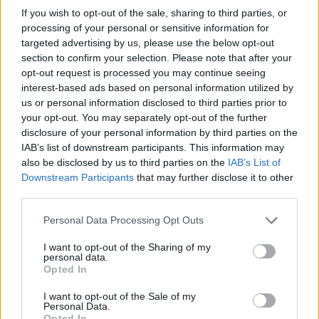
φύγουν»
.
If you wish to opt-out of the sale, sharing to third parties, or
processing of your personal or sensitive information for
targeted advertising by us, please use the below opt-out
section to confirm your selection. Please note that after your
Μάθε τώρα όλα τα νέα για τα
opt-out request is processed you may continue seeing
αγαπημένα σου διάσημα πρόσωπα.
interest-based ads based on personal information utilized by
us or personal information disclosed to third parties prior to
Ακολούθησε το JennyGr στο
your opt-out. You may separately opt-out of the further
disclosure of your personal information by third parties on the
Google News
.
IAB’s list of downstream participants. This information may
also be disclosed by us to third parties on the
IAB’s List of
Downstream Participants
that may further disclose it to other
third parties.
Please note that this website/app uses one or more Google
Personal Data Processing Opt Outs
ΔΙΑΒΑΖΟΝΤΑΙ ΤΩΡΑ
services and may gather and store information including but
not limited to your visit or usage behaviour. You may click to
I want to opt-out of the Sharing of my
personal data.
grant or deny consent to Google and its third-party tags to
Opted In
use your data for below specified purposes in below Google
Οι μαμάκηδες του ζωδιακού: Αυτά τα ζώδια είναι
consent section.
I want to opt-out of the Sale of my
Personal Data.
συνήθως κολλημένα στη μαμά τους
Opted In