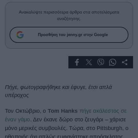
Celebrities
Συνεντεύξεις
Ανακαλύψτε περισσότερα άρθρα στα αποτελέσματα
Who
αναζήτησης.
True Stories
Ask the Guru
Προσθήκη του jenny.gr στην Google
Success Stories
Ζώδια
Living
Πήγε, φωτογραφήθηκε και έφυγε, έτσι απλά
υπέροχος
Deco
Cooking
Green
Τον Οκτώβριο, ο
Tom Hanks
πήγε ακάλεστος σε
έναν γάμο
. Δεν έκανε δώρο στο ζευγάρι – χάρισε
Αφιερώματα
μόνο μερικές συμβουλές. Τώρα, στο Pittsburgh, ο
ηθοποιός όχι απλώς εμφανίστηκε απρόσκλητος,