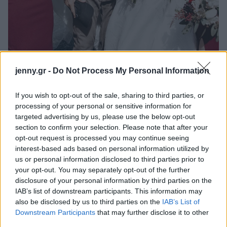
jenny.gr -
Do Not Process My Personal Information
Instagram @rachelrowland
If you wish to opt-out of the sale, sharing to third parties, or
Το φθινόπωρο, περπατούσε αμέριμνος στην
processing of your personal or sensitive information for
παραλία, είδε ότι γινόταν ένας γάμος, πέρασε να
targeted advertising by us, please use the below opt-out
πει ένα γεια και να συγχαρεί το ζευγάρι.
section to confirm your selection. Please note that after your
opt-out request is processed you may continue seeing
interest-based ads based on personal information utilized by
Η
Diciembre
και η
Tashia Farries
δεν περίμεναν
us or personal information disclosed to third parties prior to
να τον δουν μπροστά τους. «Ζούσαμε τόσο τη
your opt-out. You may separately opt-out of the further
στιγμή οπότε σοκαριστήκαμε όταν μας πλησίασε
disclosure of your personal information by third parties on the
IAB’s list of downstream participants. This information may
και μας πήρε λίγη ώρα μέχρι να τον
also be disclosed by us to third parties on the
IAB’s List of
αναγνωρίσουμε. Ήταν το κερασάκι στην τούρτα»,
Downstream Participants
that may further disclose it to other
δήλωσε η πρώτη στο
TODAY
.
third parties.