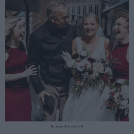
Μακιγιάζ
Beauty News
Well being
Ψυχολογία
Υγεία + Διατροφή
Σχέσεις & Σεξ
Fitness
Woman Power
Parenting
Working Girl
Real Women
Πρόσωπα
Instagram @rachelrowland