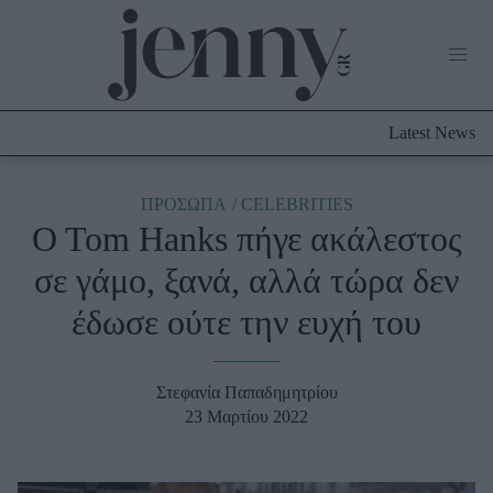
Life Now
What's New
Travel
Latest News
Culture
City Blogging
ABOUT US
ΔΙΑΦΗΜΙΣΤΕΙΤΕ
ΕΠΙΚΟΙΝΩΝΙΑ
ΠΡΟΣΩΠΑ
CELEBRITIES
O Tom Hanks πήγε ακάλεστος
Fashion
σε γάμο, ξανά, αλλά τώρα δεν
Shopping
έδωσε ούτε την ευχή του
Styling Tips
Fashion News
Στεφανία Παπαδημητρίου
Beauty - Ομορφιά
23 Μαρτίου 2022
Skincare
Μαλλιά - Νύχια