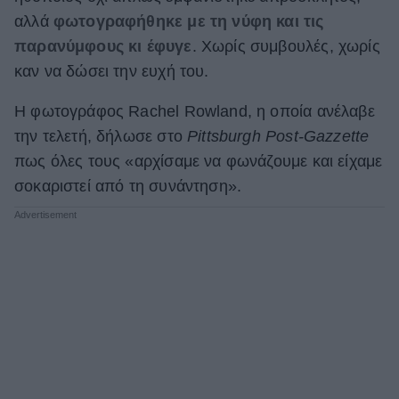
αλλά
φωτογραφήθηκε με τη νύφη και τις
ΒΟΞ
παρανύμφους κι έφυγε
. Χωρίς συμβουλές, χωρίς
καν να δώσει την ευχή του.
Χωρίς Ταμπέλες
Η φωτογράφος Rachel Rowland, η οποία ανέλαβε
την τελετή, δήλωσε στο
Pittsburgh Post-Gazzette
πως όλες τους «αρχίσαμε να φωνάζουμε και είχαμε
Women's Forum
σοκαριστεί από τη συνάντηση».
Hautes Grecians
Γάμος
Market News