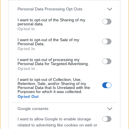
Please note that this website/app uses one or more Google
Personal Data Processing Opt Outs
services and may gather and store information including but
not limited to your visit or usage behaviour. You may click to
I want to opt-out of the Sharing of my
personal data.
grant or deny consent to Google and its third-party tags to
Opted In
use your data for below specified purposes in below Google
consent section.
I want to opt-out of the Sale of my
Personal Data.
Opted In
I want to opt-out of processing my
Personal Data for Targeted Advertising.
Opted In
I want to opt-out of Collection, Use,
Retention, Sale, and/or Sharing of my
Personal Data that Is Unrelated with the
Purposes for which it was collected.
Opted Out
Google consents
I want to allow Google to enable storage
related to advertising like cookies on web or