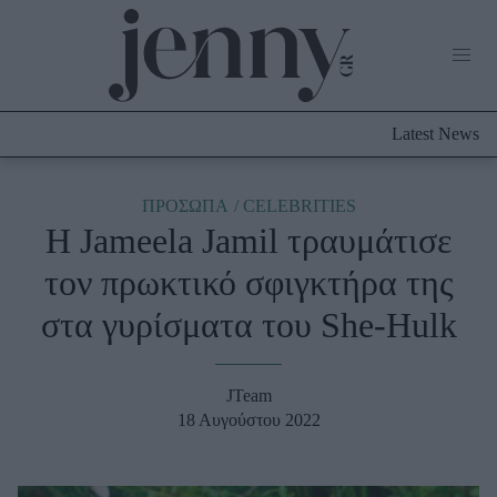
Life Now
What's New
Travel
Latest News
Culture
City Blogging
ABOUT US
ΔΙΑΦΗΜΙΣΤΕΙΤΕ
ΕΠΙΚΟΙΝΩΝΙΑ
ΠΡΟΣΩΠΑ
CELEBRITIES
H Jameela Jamil τραυμάτισε
Fashion
τον πρωκτικό σφιγκτήρα της
Shopping
στα γυρίσματα του She-Hulk
Styling Tips
Fashion News
JTeam
Beauty - Ομορφιά
18 Αυγούστου 2022
Skincare
Μαλλιά - Νύχια