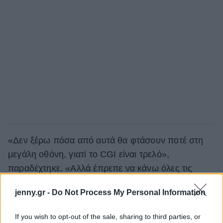
«Δεν ξέρω πόσα από αυτά θα φτάσουν ποτέ στη
μεγάλη οθόνη, γιατί το CGI είναι τρελό»,
παραδέχτηκε. «Αλλά έπρεπε να κάνω όλες τις
επικίνδυνες σκηνές σχεδόν μόνη μου! Και ήταν κάτι
jenny.gr -
Do Not Process My Personal Information
που δεν είχα ξανακάνει ποτέ, γιατί είμαι απολύτως
κολλημένη στον καναπέ.
Είμαι απλά ένα
If you wish to opt-out of the sale, sharing to third parties, or