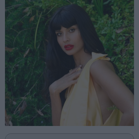
Μακιγιάζ
Beauty News
Well being
Ψυχολογία
Υγεία + Διατροφή
Σχέσεις & Σεξ
Fitness
Woman Power
Parenting
Working Girl
Real Women
Πρόσωπα