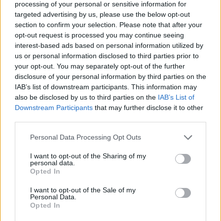
τσουβάλι με αφέλειες
».
processing of your personal or sensitive information for
targeted advertising by us, please use the below opt-out
Γρήγορα περαστικά, Jameela, και καλή τύχη στα
section to confirm your selection. Please note that after your
opt-out request is processed you may continue seeing
επόμενα γυρίσματα.
interest-based ads based on personal information utilized by
us or personal information disclosed to third parties prior to
your opt-out. You may separately opt-out of the further
disclosure of your personal information by third parties on the
IAB’s list of downstream participants. This information may
also be disclosed by us to third parties on the
IAB’s List of
Downstream Participants
that may further disclose it to other
third parties.
Please note that this website/app uses one or more Google
Personal Data Processing Opt Outs
services and may gather and store information including but
not limited to your visit or usage behaviour. You may click to
I want to opt-out of the Sharing of my
personal data.
grant or deny consent to Google and its third-party tags to
Opted In
use your data for below specified purposes in below Google
consent section.
I want to opt-out of the Sale of my
Personal Data.
Opted In