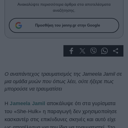
Celebrities
Ανακαλύψτε περισσότερα άρθρα στα αποτελέσματα
Συνεντεύξεις
αναζήτησης.
Who
True Stories
Προσθήκη του jenny.gr στην Google
Ask the Guru
Success Stories
Ζώδια
Living
Ο αναπάντεχος τραυματισμός της Jameela Jamil σε
μια ομάδα μυών που όπως λέει, ούτε ήξερε πως
Deco
μπορούσε να τραυματίσει
Cooking
Green
H
Jameela Jamil
αποκάλυψε ότι στα γυρίσματα
του «She-Hulk» η παραγωγή δεν χρησιμοποίησε
Αφιερώματα
κασκαντέρ στις επικίνδυνες σκηνές και αυτό είχε
ως αποτέλεσμα για την ίδια να τραυματιστεί. Στο