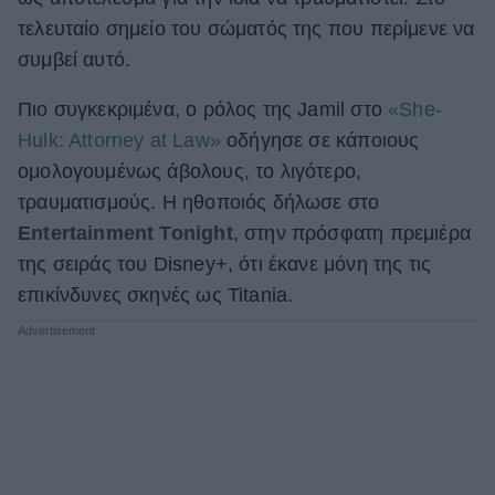
τελευταίο σημείο του σώματός της που περίμενε να
ΒΟΞ
συμβεί αυτό.
Πιο συγκεκριμένα, ο ρόλος της Jamil στο
«She-
Χωρίς Ταμπέλες
Hulk: Attorney at Law»
οδήγησε σε κάποιους
ομολογουμένως άβολους, το λιγότερο,
Women's Forum
τραυματισμούς. Η ηθοποιός δήλωσε στο
Entertainment Tonight
, στην πρόσφατη πρεμιέρα
της σειράς του Disney+, ότι έκανε μόνη της τις
Hautes Grecians
επικίνδυνες σκηνές ως Titania.
Γάμος
Market News