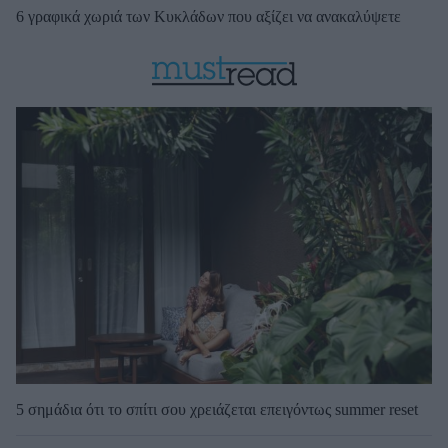
6 γραφικά χωριά των Κυκλάδων που αξίζει να ανακαλύψετε
5 σημάδια ότι το σπίτι σου χρειάζεται επειγόντως summer reset