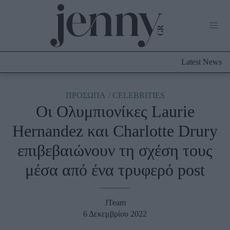
Life Now
What's New
Travel
Latest News
Culture
City Blogging
ABOUT US
ΔΙΑΦΗΜΙΣΤΕΙΤΕ
ΕΠΙΚΟΙΝΩΝΙΑ
ΠΡΟΣΩΠΑ
CELEBRITIES
Οι Ολυμπιονίκες Laurie
Fashion
Hernandez και Charlotte Drury
Shopping
επιβεβαιώνουν τη σχέση τους
Styling Tips
Fashion News
μέσα από ένα τρυφερό post
Beauty - Ομορφιά
JTeam
Skincare
6 Δεκεμβρίου 2022
Μαλλιά - Νύχια