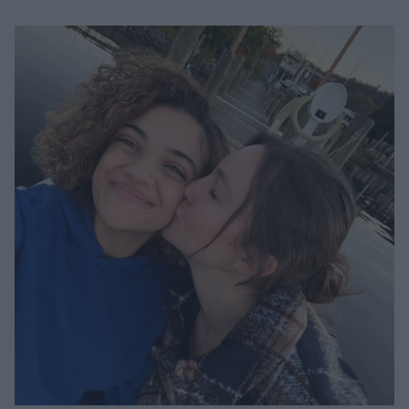
Μακιγιάζ
Beauty News
Well being
Ψυχολογία
Υγεία + Διατροφή
Σχέσεις & Σεξ
Fitness
Woman Power
Parenting
Working Girl
Real Women
Πρόσωπα