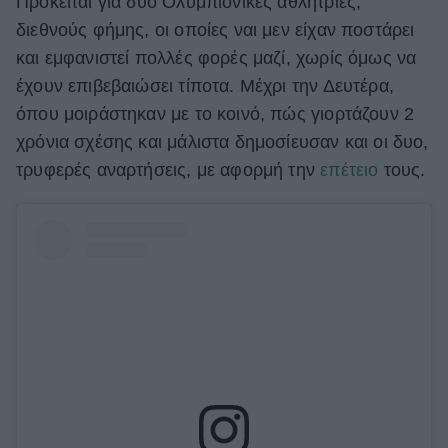
Πρόκειται για δυο Ολυμπιονίκες αθλήτριες,
διεθνούς φήμης, οι οποίες ναι μεν είχαν ποστάρει
ΒΟΞ
και εμφανιστεί πολλές φορές μαζί, χωρίς όμως να
έχουν επιβεβαιώσει τίποτα. Μέχρι την Δευτέρα,
Χωρίς Ταμπέλες
όπου μοιράστηκαν με το κοινό, πώς γιορτάζουν 2
χρόνια σχέσης και μάλιστα δημοσίευσαν και οι δυο,
τρυφερές αναρτήσεις, με αφορμή την
επέτειο
τους.
Women's Forum
Hautes Grecians
Γάμος
Market News