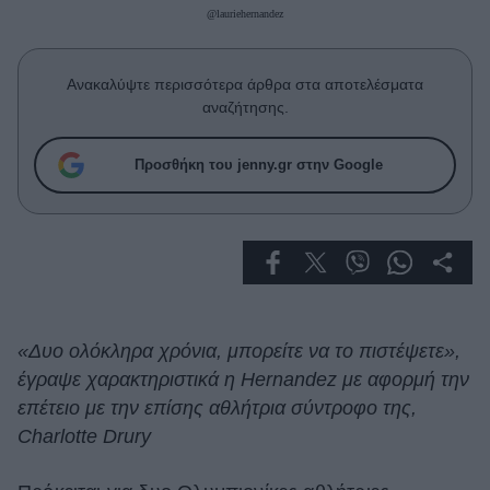
Celebrities
@lauriehernandez
Συνεντεύξεις
Who
Ανακαλύψτε περισσότερα άρθρα στα αποτελέσματα
True Stories
αναζήτησης.
Ask the Guru
Success Stories
Προσθήκη του jenny.gr στην Google
Ζώδια
Living
Deco
«Δυο ολόκληρα χρόνια, μπορείτε να το πιστέψετε»,
Cooking
έγραψε χαρακτηριστικά η Hernandez με αφορμή την
Green
επέτειο με την επίσης αθλήτρια σύντροφο της,
Charlotte Drury
Αφιερώματα