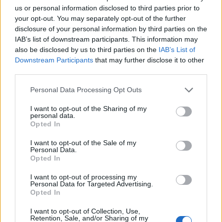
us or personal information disclosed to third parties prior to
your opt-out. You may separately opt-out of the further
disclosure of your personal information by third parties on the
Δείτε αυτή τη δημοσίευση στο Instagram.
IAB’s list of downstream participants. This information may
also be disclosed by us to third parties on the
IAB’s List of
Downstream Participants
that may further disclose it to other
third parties.
Please note that this website/app uses one or more Google
Personal Data Processing Opt Outs
services and may gather and store information including but
not limited to your visit or usage behaviour. You may click to
I want to opt-out of the Sharing of my
personal data.
grant or deny consent to Google and its third-party tags to
Opted In
use your data for below specified purposes in below Google
consent section.
I want to opt-out of the Sale of my
Personal Data.
Opted In
Οι δυο τους μέσα και από αλλά στιγμιότυπα
I want to opt-out of processing my
φαίνεται να είναι ιδιαίτερα υποστηρικτικές η μια
Personal Data for Targeted Advertising.
προς την άλλη και να περνούν ξέγνοιαστες και
Opted In
ευχάριστες στιγμές παρέα, κρατώντας ωστόσο
I want to opt-out of Collection, Use,
Retention, Sale, and/or Sharing of my
ιδιωτικότητα στην σχέση τους.