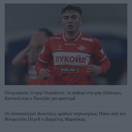
Ολυμπιακός: Ο φορ Ουγκάλντε, τα φαβορί στα χαφ (Κάσερες,
Καντιού) και ο Τικνιζιάν για αριστερά
Οι πλουσιότεροι ιδιοκτήτες ομάδων παγκοσμίως: Πάνω από τον
Φλορεντίνο Πέρεθ ο Βαγγέλης Μαρινάκης