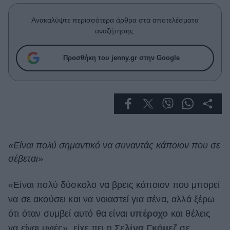
Celebrities
Συνεντεύξεις
Ανακαλύψτε περισσότερα άρθρα στα αποτελέσματα
Who
αναζήτησης.
True Stories
Ask the Guru
Προσθήκη του jenny.gr στην Google
Success Stories
Ζώδια
Living
«Είναι πολύ σημαντικό να συναντάς κάποιον που σε
σέβεται»
Deco
Cooking
Green
«Είναι πολύ δύσκολο να βρεις κάποιον που μπορεί
να σε ακούσει και να νοιαστεί για σένα, αλλά ξέρω
Αφιερώματα
ότι όταν συμβεί αυτό θα είναι
υπέροχο
και θέλεις
να είναι υγιές», είχε πει η
Σελίνα Γκόμεζ
σε