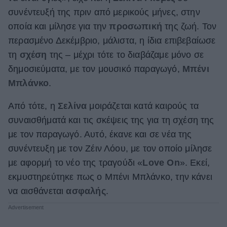
συνέντευξή της πριν από μερικούς μήνες, στην
ΒΟΞ
οποία και μίλησε για την
προσωπική
της ζωή. Τον
περασμένο Δεκέμβριο, μάλιστα, η ίδια επιβεβαίωσε
Χωρίς Ταμπέλες
τη
σχέση
της – μέχρι τότε το διαβάζαμε μόνο σε
δημοσιεύματα, με τον μουσικό παραγωγό,
Μπένι
Μπλάνκο
.
Women's Forum
Από τότε, η
Σελίνα
μοιράζεται κατά καιρούς τα
συναισθήματά και τις σκέψεις της για τη σχέση της
Hautes Grecians
με τον παραγωγό. Αυτό, έκανε και σε νέα της
συνέντευξη με τον Ζέιν Λόου, με τον οποίο μίλησε
με αφορμή το νέο της τραγούδι «
Love On
». Εκεί,
Γάμος
εκμυστηρεύτηκε πως ο Μπένι Μπλάνκο, την κάνει
να αισθάνεται
ασφαλής
.
Market News