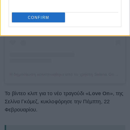
Δείτε αυτή τη δημοσίευση στο Instagram.
CONFIRM
Η δημοσίευση κοινοποιήθηκε από το χρήστη Selena Gomez (@selenagomez)
Το βίντεο κλιπ για το νέο τραγούδι «
Love On
», της
Σελίνα Γκόμεζ, κυκλοφόρησε την Πέμπτη, 22
Φεβρουαρίου.