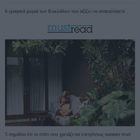
6 γραφικά χωριά των Κυκλάδων που αξίζει να ανακαλύψετε
5 σημάδια ότι το σπίτι σου χρειάζεται επειγόντως summer reset