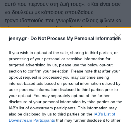
αυτό που περνούν στη ζωή τους». «Και είναι σαν
να δουλεύω με κάποιους σπουδαίους
τραγουδοποιούς που γνωρίζουν φίλους φίλων και
τέτοια πράγματα. Αλλά, νομίζω, ότι είναι επίσης
σημαντικό να μείνω με τη βασική μου
ομάδα
,
jenny.gr -
Do Not Process My Personal Information
επειδή είναι οι άνθρωποι που μπορούν να
If you wish to opt-out of the sale, sharing to third parties, or
σπάσουν τον κώδικα μαζί μου. Είναι αυτοί που
processing of your personal or sensitive information for
μπορούν πραγματικά να με βοηθήσουν να εξηγήσω
targeted advertising by us, please use the below opt-out
αυτό που θέλω να πω».
section to confirm your selection. Please note that after your
opt-out request is processed you may continue seeing
interest-based ads based on personal information utilized by
us or personal information disclosed to third parties prior to
your opt-out. You may separately opt-out of the further
disclosure of your personal information by third parties on the
IAB’s list of downstream participants. This information may
also be disclosed by us to third parties on the
IAB’s List of
Downstream Participants
that may further disclose it to other
third parties.