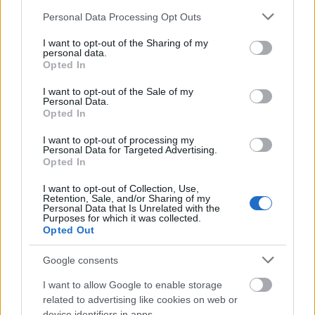
Please note that this website/app uses one or more Google
Personal Data Processing Opt Outs
services and may gather and store information including but
not limited to your visit or usage behaviour. You may click to
I want to opt-out of the Sharing of my
personal data.
grant or deny consent to Google and its third-party tags to
Opted In
use your data for below specified purposes in below Google
consent section.
I want to opt-out of the Sale of my
Personal Data.
Opted In
I want to opt-out of processing my
Personal Data for Targeted Advertising.
Opted In
I want to opt-out of Collection, Use,
Retention, Sale, and/or Sharing of my
Personal Data that Is Unrelated with the
Purposes for which it was collected.
Opted Out
Google consents
I want to allow Google to enable storage
related to advertising like cookies on web or
device identifiers in apps.