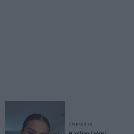
CELEBRITIES
Η Σελίνα Γκόμεζ