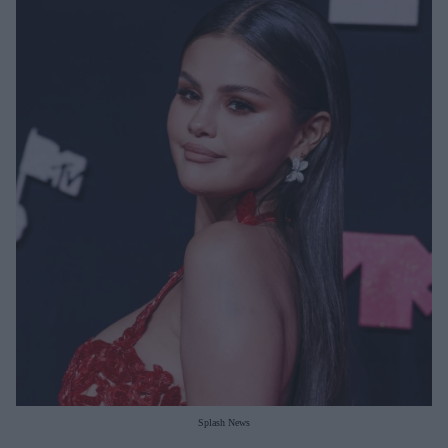
Μακιγιάζ
Beauty News
Well being
Ψυχολογία
Υγεία + Διατροφή
Σχέσεις & Σεξ
Fitness
Woman Power
Parenting
Working Girl
Real Women
Πρόσωπα
Splash News