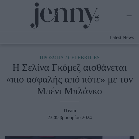
Life Now
What's New
Travel
Latest News
Culture
City Blogging
ABOUT US
ΔΙΑΦΗΜΙΣΤΕΙΤΕ
ΕΠΙΚΟΙΝΩΝΙΑ
ΠΡΟΣΩΠΑ
CELEBRITIES
Η Σελίνα Γκόμεζ αισθάνεται
Fashion
«πιο ασφαλής από πότε» με τον
Shopping
Μπένι Μπλάνκο
Styling Tips
Fashion News
JTeam
Beauty - Ομορφιά
23 Φεβρουαρίου 2024
Skincare
Μαλλιά - Νύχια