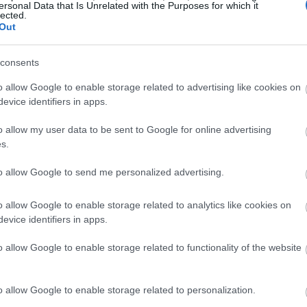
ersonal Data that Is Unrelated with the Purposes for which it
lected.
Out
consents
o allow Google to enable storage related to advertising like cookies on
evice identifiers in apps.
LEBRITIES
o allow my user data to be sent to Google for online advertising
 Τζένιφερ Λόπεζ μίλησε για τον ρόλο της στη νέα
s.
αινία και μάλλον έδωσε απαντήσεις για το διαζύγι
ης με τον Άφλεκ
to allow Google to send me personalized advertising.
o allow Google to enable storage related to analytics like cookies on
evice identifiers in apps.
o allow Google to enable storage related to functionality of the website
o allow Google to enable storage related to personalization.