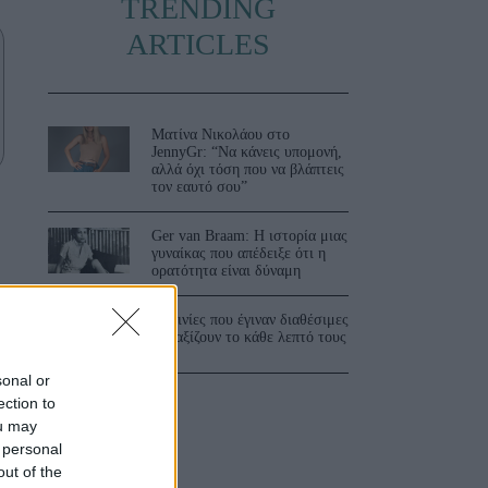
TRENDING
ARTICLES
Ματίνα Νικολάου στο
JennyGr: “Να κάνεις υπομονή,
αλλά όχι τόση που να βλάπτεις
τον εαυτό σου”
Ger van Braam: Η ιστορία μιας
γυναίκας που απέδειξε ότι η
ορατότητα είναι δύναμη
3 ταινίες που έγιναν διαθέσιμες
και αξίζουν το κάθε λεπτό τους
sonal or
ection to
ou may
 personal
out of the