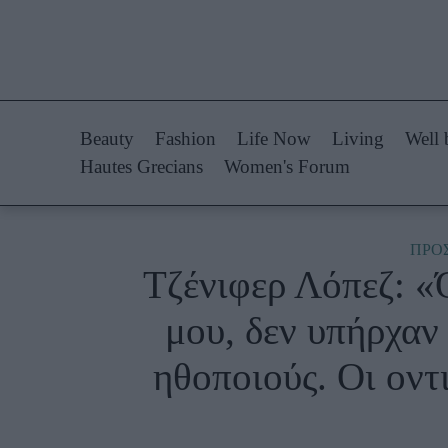
Life Now
Fashion
What's New
Shopping
Beauty
Fashion
Life Now
Living
Well 
Travel
Styling Tips
Hautes Grecians
Women's Forum
Culture
Fashion Ne
City Blogging
ΠΡΟ
Τζένιφερ Λόπεζ: «
Woman Power
Πρόσω
μου, δεν υπήρχαν 
Parenting
Celebrities
ηθοποιούς. Oι οντ
Working Girl
Συνεντεύξεις
Real Women
Who
True Stories