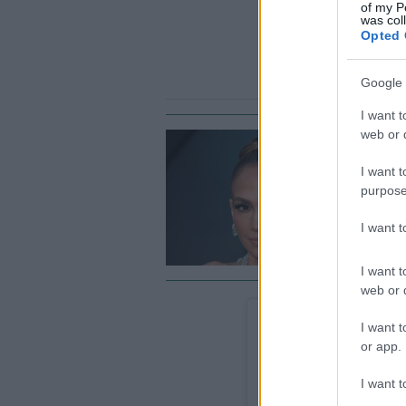
of my P
was col
Opted 
Google 
I want t
web or d
CE
I want t
Η
purpose
τ
τ
I want 
I want t
web or d
I want t
or app.
I want t