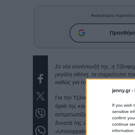
Ανακαλύψτε περισσότε
Προσθήκη 
Σε νέα συνέντευξή της, η Τζένιφ
μεγάλη οθόνη, τα στερεότυπα που
καθώς για το ότι η τέχνη πρέπει 
jenny.gr -
Για την
Τζένιφερ Λόπεζ
κάθε πρό
If you wish 
όριά
της και τον εαυτό της. Και
sensitive in
αντιμετωπίζει προβλήματα σε ό,
confirm you
δυνατά της ώστε να αντιμετωπίζ
continue se
information 
«Unstoppable» και στο επερχόμε