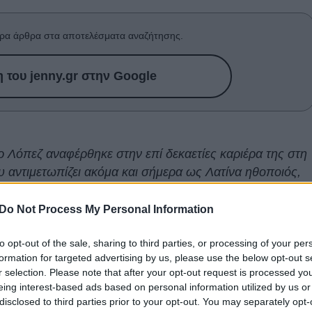
ρα άρθρα στα αποτελέσματα αναζήτησης.
του jenny.gr στην Google
ερ Λόπεζ αναφέρθηκε στην επί δεκαετίες καριέρα της στη
 αντιμετωπίζει ακόμα και σήμερα ως Λατίνα ηθοποιός,
μόνο να ενώνει
Do Not Process My Personal Information
τζεκτ είναι πάντα μια
ευκαιρία
για να ξεπεράσει τα
to opt-out of the sale, sharing to third parties, or processing of your per
 σε μια κινηματογραφική
βιομηχανία
που εξακολουθεί να
formation for targeted advertising by us, please use the below opt-out s
τι αφορά στην
εκπροσώπηση
, συνεχίζει να βάζει τα
r selection. Please note that after your opt-out request is processed y
ει κάθε πρόκληση ούσα Λατίνα ηθοποιός. Στην ταινία
eing interest-based ads based on personal information utilized by us or
disclosed to third parties prior to your opt-out. You may separately opt-
νο μιούζικαλ «Kiss of the Spider Woman», η καριέρα