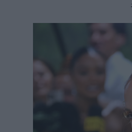
Ask the Gur
Success Stor
Αφιερώματα
ΒΟΞ
Hautes Grecians
Γάμος