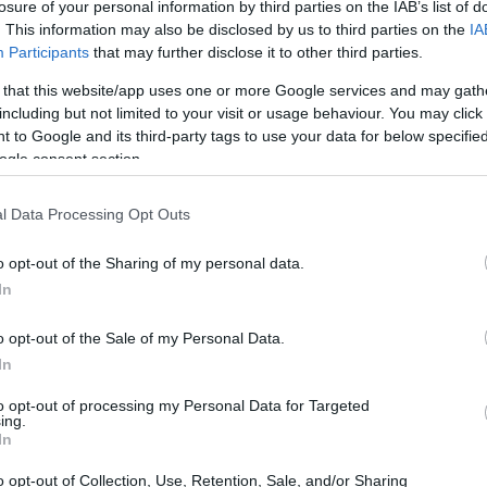
losure of your personal information by third parties on the IAB’s list of
. This information may also be disclosed by us to third parties on the
IA
Participants
that may further disclose it to other third parties.
ty «Awards Circuit», η Τζένιφερ Λόπεζ αναφέρθηκε στη
 that this website/app uses one or more Google services and may gath
εγάλη οθόνη, τα στερεότυπα που αντιμετωπίζει ακόμα κα
including but not limited to your visit or usage behaviour. You may click 
ώς για το ότι η τέχνη πρέπει μόνο να ενώνει. «Άκουσα
 to Google and its third-party tags to use your data for below specifi
αγή είναι αργή - και είναι, αλλά εφόσον κινούμαστε προς
ogle consent section.
ι που έχει σημασία. Όταν ξεκίνησα,
δεν υπήρχαν
l Data Processing Opt Outs
θοποιούς. Έκανα οντισιόν για στερεοτυπικούς ρόλους.
 μπορώ να παίξω έναν πρωταγωνιστικό ρόλο; Γιατί δεν
o opt-out of the Sharing of my personal data.
ιπλανής πόρτας;" Αυτή η πίστη -η
πεποίθηση
ότι ανήκα
In
άσω αυτά τα καλούπια», τόνισε στη συνέντευξή της.
o opt-out of the Sale of my Personal Data.
In
to opt-out of processing my Personal Data for Targeted
ing.
In
o opt-out of Collection, Use, Retention, Sale, and/or Sharing