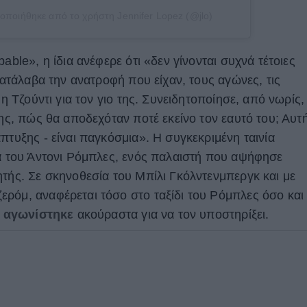
οποιήθηκε από το χρήστη Jennifer Lopez (@jlo)
able», η ίδια ανέφερε ότι «δεν γίνονται συχνά τέτοιες
 Κατάλαβα την ανατροφή που είχαν, τους αγώνες, τις
 η Τζούντι για τον γιο της. Συνειδητοποίησε, από νωρίς,
της, πώς θα αποδεχόταν ποτέ εκείνο τον εαυτό του; Αυτ
πτυξης - είναι παγκόσμια». Η συγκεκριμένη ταινία
ία του Άντονι Ρόμπλες, ενός παλαιστή που αψήφησε
ητής. Σε σκηνοθεσία του Μπίλι Γκόλντενμπεργκ και με
ρόμ, αναφέρεται τόσο στο ταξίδι του Ρόμπλες όσο και
α
αγωνίστηκε
ακούραστα για να τον υποστηρίξει.