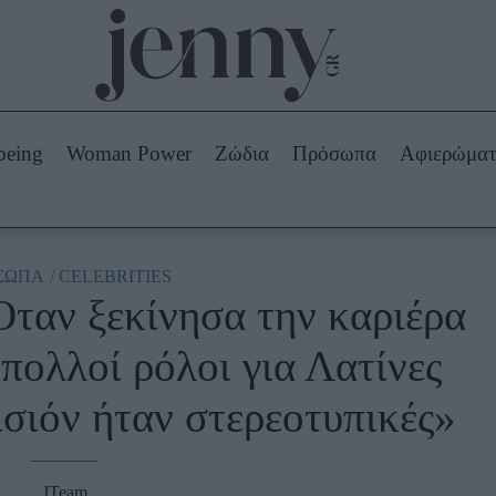
Beauty -
Ομορφιά
ABOUT US
ΔΙΑΦΗΜΙΣΤΕΙΤΕ
ΕΠΙΚΟΙΝΩΝΙΑ
being
Woman Power
Ζώδια
Πρόσωπα
Αφιερώμα
Skincare
ws
Μαλλιά - Νύχια
Μακιγιάζ
Beauty News
ΣΩΠΑ
CELEBRITIES
Όταν ξεκίνησα την καριέρα
πα
Ζώδια
πολλοί ρόλοι για Λατίνες
ισιόν ήταν στερεοτυπικές»
JTeam