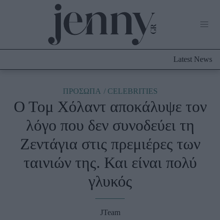
Life Now
What's New
Travel
Latest News
Culture
City Blogging
ABOUT US
ΔΙΑΦΗΜΙΣΤΕΙΤΕ
ΕΠΙΚΟΙΝΩΝΙΑ
ΠΡΟΣΩΠΑ
CELEBRITIES
Ο Τομ Χόλαντ αποκάλυψε τον
Fashion
λόγο που δεν συνοδεύει τη
Shopping
Ζεντάγια στις πρεμιέρες των
Styling Tips
Fashion News
ταινιών της. Και είναι πολύ
γλυκός
Beauty - Ομορφιά
Skincare
JTeam
Μαλλιά - Νύχια