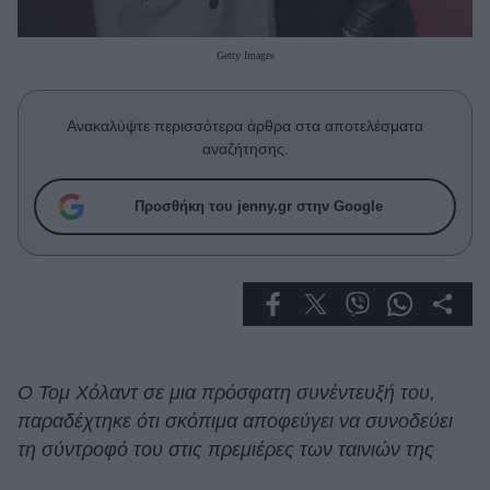
Celebrities
Συνεντεύξεις
Getty Images
Who
True Stories
Ask the Guru
Ανακαλύψτε περισσότερα άρθρα στα αποτελέσματα
Success Stories
αναζήτησης.
Ζώδια
Προσθήκη του jenny.gr στην Google
Living
Deco
Cooking
Green
O Τομ Χόλαντ σε μια πρόσφατη συνέντευξή του,
παραδέχτηκε ότι σκόπιμα αποφεύγει να συνοδεύει
Αφιερώματα
τη σύντροφό του στις πρεμιέρες των ταινιών της