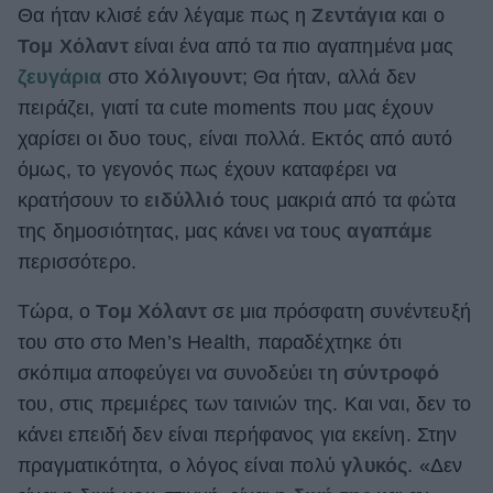
Θα ήταν κλισέ εάν λέγαμε πως η
Ζεντάγια
και ο
ΒΟΞ
Τομ Χόλαντ
είναι ένα από τα πιο αγαπημένα μας
ζευγάρια
στο
Χόλιγουντ
; Θα ήταν, αλλά δεν
πειράζει, γιατί τα cute moments που μας έχουν
Χωρίς Ταμπέλες
χαρίσει οι δυο τους, είναι πολλά. Εκτός από αυτό
όμως, το γεγονός πως έχουν καταφέρει να
κρατήσουν το
ειδύλλιό
τους μακριά από τα φώτα
Women's Forum
της δημοσιότητας, μας κάνει να τους
αγαπάμε
περισσότερο.
Hautes Grecians
Τώρα, ο
Τομ Χόλαντ
σε μια πρόσφατη συνέντευξή
του στο στο Men’s Health, παραδέχτηκε ότι
Γάμος
σκόπιμα αποφεύγει να συνοδεύει τη
σύντροφό
του, στις πρεμιέρες των ταινιών της. Και ναι, δεν το
κάνει επειδή δεν είναι περήφανος για εκείνη. Στην
Market News
πραγματικότητα, ο λόγος είναι πολύ
γλυκός
. «Δεν