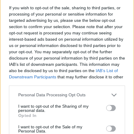
If you wish to opt-out of the sale, sharing to third parties, or
processing of your personal or sensitive information for
Υπενθυμίζουμε ότι η Ζεντάγια και ο Χόλαντ έχουν
targeted advertising by us, please use the below opt-out
section to confirm your selection. Please note that after your
πρωταγωνιστήσει σε τρεις ταινίες «Spider-Man»
opt-out request is processed you may continue seeing
μαζί, δύο από τις οποίες κέρδισαν περισσότερα
interest-based ads based on personal information utilized by
από
1 δισεκατομμύριο δολάρια
στο παγκόσμιο
us or personal information disclosed to third parties prior to
your opt-out. You may separately opt-out of the further
box office. Το ζευγάρι θα περάσει μεγάλο μέρος
disclosure of your personal information by third parties on the
του 2025 στα κινηματογραφικά πλατό μαζί ως
IAB’s list of downstream participants. This information may
πρωταγωνιστές μιας τέταρτης ταινίας «Spider-
also be disclosed by us to third parties on the
IAB’s List of
Downstream Participants
that may further disclose it to other
Man» και της ταινίας «The Odyssey», του
third parties.
Κρίστοφερ Νόλαν. Και οι δύο ταινίες έχουν
Please note that this website/app uses one or more Google
Personal Data Processing Opt Outs
ημερομηνίες προβολής για το
2026
.
services and may gather and store information including but
not limited to your visit or usage behaviour. You may click to
I want to opt-out of the Sharing of my
Στην ίδια συνέντευξη, ο Τομ Χόλαντ παραδέχθηκε
personal data.
grant or deny consent to Google and its third-party tags to
Opted In
ότι μια μέρα θα αφήσει τη βιομηχανία του
use your data for below specified purposes in below Google
consent section.
κινηματογράφου, για να κυνηγήσει ένα άλλο όνειρό
I want to opt-out of the Sale of my
Personal Data.