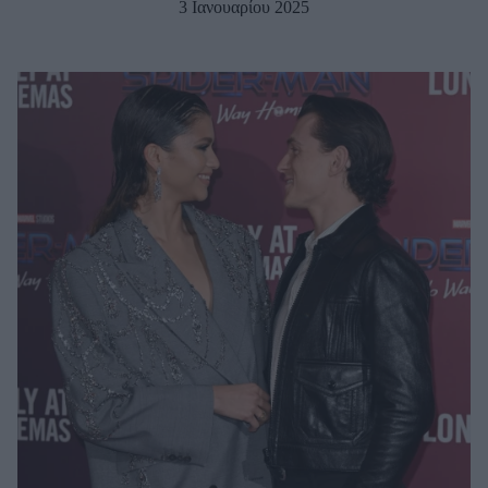
3 Ιανουαρίου 2025
Μακιγιάζ
Beauty News
Well being
Ψυχολογία
Υγεία + Διατροφή
Σχέσεις & Σεξ
Fitness
Woman Power
Parenting
Working Girl
Real Women
Πρόσωπα