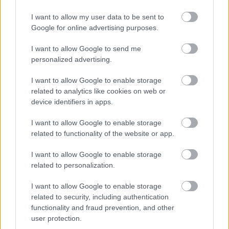
Σε μια πρόσφατη συνέντευξή της , η Σάιρους
I want to allow my user data to be sent to
μίλησε ανοιχτά για μια σπάνια ιατρική πάθηση που
Google for online advertising purposes.
την εμποδίζει να κάνει περιοδείες.
Στην εκπομπή
The Zane Lowe Show του Apple Music
τον
I want to allow Google to send me
personalized advertising.
περασμένο μήνα, αποκάλυψε ότι η χαρακτηριστική
βραχνή φωνή της προκαλείται από το οίδημα του
I want to allow Google to enable storage
Reinke -
και ότι η διαταραχή αυτή την εμποδίζει
related to analytics like cookies on web or
device identifiers in apps.
από το να κάνει περιοδεία.
I want to allow Google to enable storage
related to functionality of the website or app.
I want to allow Google to enable storage
related to personalization.
I want to allow Google to enable storage
related to security, including authentication
functionality and fraud prevention, and other
user protection.