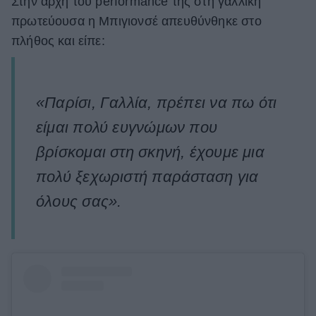
Στην αρχή του performance της στη γαλλική
πρωτεύουσα η Μπιγιονσέ απευθύνθηκε στο
ΒΟΞ
πλήθος και είπε:
Χωρίς Ταμπέλες
«Παρίσι, Γαλλία, πρέπει να πω ότι
είμαι πολύ ευγνώμων που
Women's Forum
βρίσκομαι στη σκηνή, έχουμε μια
πολύ ξεχωριστή παράσταση για
Hautes Grecians
όλους σας».
Γάμος
Market News