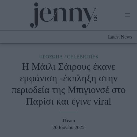
Life Now
What's New
Travel
Latest News
Culture
City Blogging
ABOUT US
ΔΙΑΦΗΜΙΣΤΕΙΤΕ
ΕΠΙΚΟΙΝΩΝΙΑ
ΠΡΟΣΩΠΑ
CELEBRITIES
H Μάιλι Σάιρους έκανε
Fashion
εμφάνιση -έκπληξη στην
Shopping
περιοδεία της Μπιγιονσέ στο
Styling Tips
Fashion News
Παρίσι και έγινε viral
Beauty - Ομορφιά
JTeam
Skincare
20 Ιουνίου 2025
Μαλλιά - Νύχια