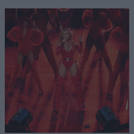
Μακιγιάζ
Beauty News
Well being
Ψυχολογία
Υγεία + Διατροφή
Σχέσεις & Σεξ
Fitness
Woman Power
Parenting
Working Girl
Real Women
Πρόσωπα