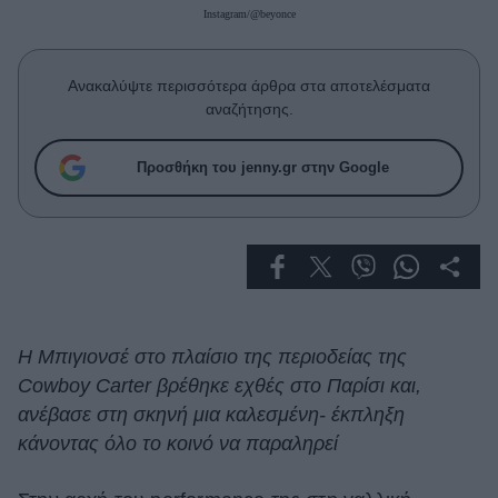
Celebrities
Instagram/@beyonce
Συνεντεύξεις
Who
Ανακαλύψτε περισσότερα άρθρα στα αποτελέσματα
True Stories
αναζήτησης.
Ask the Guru
Success Stories
Προσθήκη του jenny.gr στην Google
Ζώδια
Living
Deco
Η Μπιγιονσέ στο πλαίσιο της περιοδείας της
Cooking
Cowboy Carter βρέθηκε εχθές στο Παρίσι και,
Green
ανέβασε στη σκηνή μια καλεσμένη- έκπληξη
κάνοντας όλο το κοινό να παραληρεί
Αφιερώματα