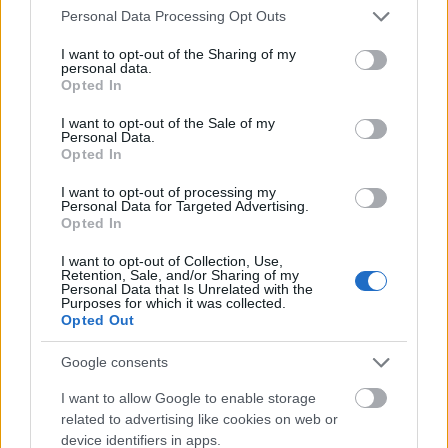
Please note that this website/app uses one or more Google
Personal Data Processing Opt Outs
services and may gather and store information including but
not limited to your visit or usage behaviour. You may click to
I want to opt-out of the Sharing of my
personal data.
grant or deny consent to Google and its third-party tags to
Opted In
use your data for below specified purposes in below Google
consent section.
I want to opt-out of the Sale of my
Personal Data.
Opted In
I want to opt-out of processing my
Δείτε αυτή τη δημοσίευση στο Instagram.
Personal Data for Targeted Advertising.
Opted In
I want to opt-out of Collection, Use,
Retention, Sale, and/or Sharing of my
Personal Data that Is Unrelated with the
Purposes for which it was collected.
Opted Out
Google consents
I want to allow Google to enable storage
related to advertising like cookies on web or
device identifiers in apps.