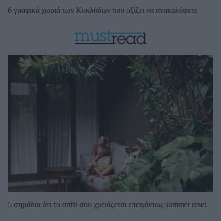
6 γραφικά χωριά των Κυκλάδων που αξίζει να ανακαλύψετε
5 σημάδια ότι το σπίτι σου χρειάζεται επειγόντως summer reset