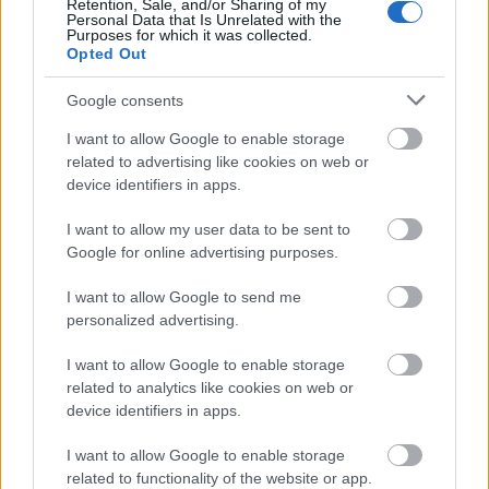
Retention, Sale, and/or Sharing of my
Personal Data that Is Unrelated with the
Purposes for which it was collected.
Opted Out
Google consents
I want to allow Google to enable storage
related to advertising like cookies on web or
device identifiers in apps.
I want to allow my user data to be sent to
Google for online advertising purposes.
Ακολουθήστε το
jenny.gr
στο
google
I want to allow Google to send me
news
και συντονιστείτε στον παλμό
personalized advertising.
της διεθνούς showbiz, με συνεχή
I want to allow Google to enable storage
updates γύρω από την ποπ κουλτούρα
related to analytics like cookies on web or
device identifiers in apps.
και τους αγαπημένους σας celebrities.
I want to allow Google to enable storage
related to functionality of the website or app.