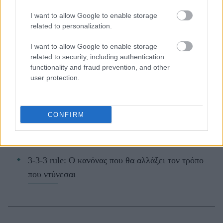
I want to allow Google to enable storage
related to personalization.
ΔΙΑΒΑΖΟΝΤΑΙ ΤΩΡΑ
I want to allow Google to enable storage
related to security, including authentication
functionality and fraud prevention, and other
user protection.
Οι μαμάκηδες του ζωδιακού: Αυτά τα ζώδια είναι
συνήθως κολλημένα στη μαμά τους
CONFIRM
Τα 6 σημεία του σπιτιού που δεν χρειάζεται να
καθαρίζεις κάθε εβδομάδα
3-3-3 rule: Ο κανόνας που θα αλλάξει τον τρόπο
που ντύνεσαι