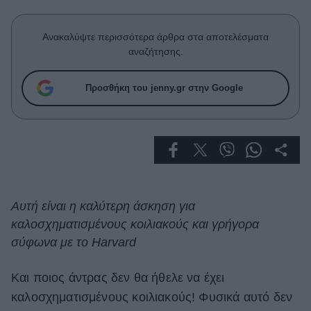
Celebrities
Συνεντεύξεις
Ανακαλύψτε περισσότερα άρθρα στα αποτελέσματα
Who
αναζήτησης.
True Stories
Ask the Guru
Προσθήκη του jenny.gr στην Google
Success Stories
Ζώδια
Living
Αυτή είναι η καλύτερη άσκηση για
Deco
καλοσχηματισμένους κοιλιακούς και γρήγορα
Cooking
σύφωνα με το Harvard
Green
Kαι ποιος άντρας δεν θα ήθελε να έχει
Αφιερώματα
καλοσχηματισμένους κοιλιακούς! Φυσικά αυτό δεν