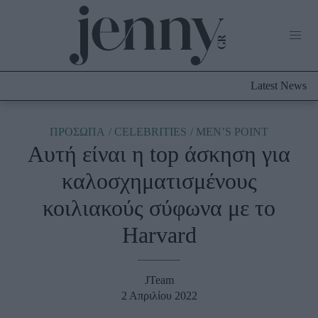
Life Now
What's New
Travel
Latest News
Culture
City Blogging
ABOUT US
ΔΙΑΦΗΜΙΣΤΕΙΤΕ
ΕΠΙΚΟΙΝΩΝΙΑ
ΠΡΟΣΩΠΑ
CELEBRITIES
MEN’S POINT
Αυτή είναι η top άσκηση για
Fashion
καλοσχηματισμένους
Shopping
κοιλιακούς σύφωνα με το
Styling Tips
Fashion News
Harvard
Beauty - Ομορφιά
JTeam
Skincare
2 Απριλίου 2022
Μαλλιά - Νύχια