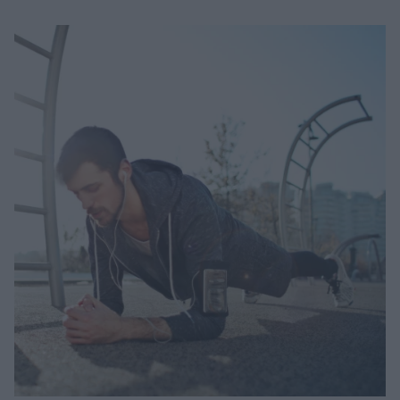
Μακιγιάζ
Beauty News
Well being
Ψυχολογία
Υγεία + Διατροφή
Σχέσεις & Σεξ
Fitness
Woman Power
Parenting
Working Girl
Real Women
Πρόσωπα