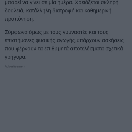
μπορεί να γίνει σε μία ημέρα. Xρειάζεται σκληρή
ΒΟΞ
δουλειά, κατάλληλη διατροφή και καθημερινή
προπόνηση.
Χωρίς Ταμπέλες
Σύμφωνα όμως με τους γυμναστές και τους
επιστήμονες φυσικής αγωγής,υπάρχουν ασκήσεις
που φέρνουν τα επιθυμητά αποτελέσματα σχετικά
Women's Forum
γρήγορα.
Hautes Grecians
Γάμος
Market News