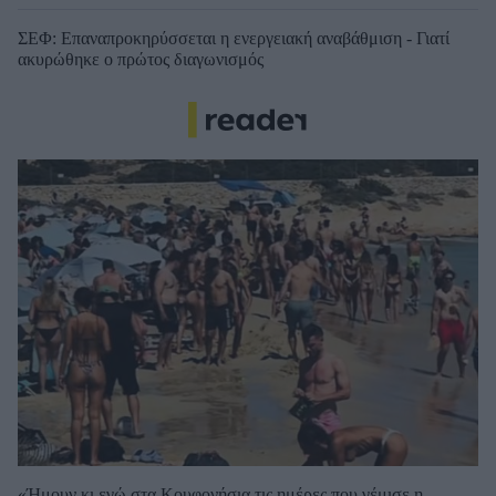
ΣΕΦ: Επαναπροκηρύσσεται η ενεργειακή αναβάθμιση - Γιατί
ακυρώθηκε ο πρώτος διαγωνισμός
«Ήμουν κι εγώ στα Κουφονήσια τις ημέρες που γέμισε η