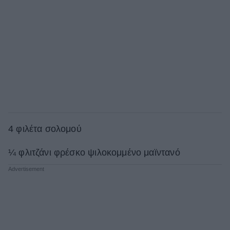
4 φιλέτα σολομού
¼ φλιτζάνι φρέσκο ​​ψιλοκομμένο μαϊντανό