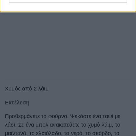
Χυμός από 2 λάιμ
Εκτέλεση
Προθερμάνετε το φούρνο. Ψεκάστε ένα ταψί με
λάδι. Σε ένα μπολ ανακατεύετε το χυμό λάιμ, το
μαϊντανό, το ελαιόλαδο, το νερό, το σκόρδο, το