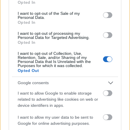
Opted In
use your data for below specified purposes in below Google
consent section.
I want to opt-out of the Sale of my
Personal Data.
Opted In
I want to opt-out of processing my
Personal Data for Targeted Advertising.
Opted In
1 κόκκινη πιπεριά, χωρίς τα σπόρια και
I want to opt-out of Collection, Use,
ψιλοκομμένη
Retention, Sale, and/or Sharing of my
Personal Data that Is Unrelated with the
Purposes for which it was collected.
1 πράσινη πιπεριά, χωρίς τα σπόρια και
Opted Out
ψιλοκομμένη
Google consents
1 κίτρινη πιπεριά, χωρίς τα σπόρια και
I want to allow Google to enable storage
ψιλοκομμένη
related to advertising like cookies on web or
device identifiers in apps.
I want to allow my user data to be sent to
Google for online advertising purposes.