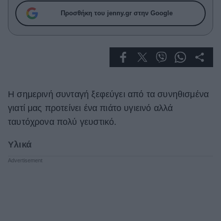
Celebrities
Προσθήκη του jenny.gr στην Google
Συνεντεύξεις
Who
True Stories
Ask the Guru
Success Stories
Ζώδια
Η σημερινή συνταγή ξεφεύγει από τα συνηθισμένα
γιατί μας προτείνει ένα πιάτο υγιεινό αλλά
ταυτόχρονα πολύ γευστικό.
Living
Υλικά
Deco
Cooking
Green
Αφιερώματα