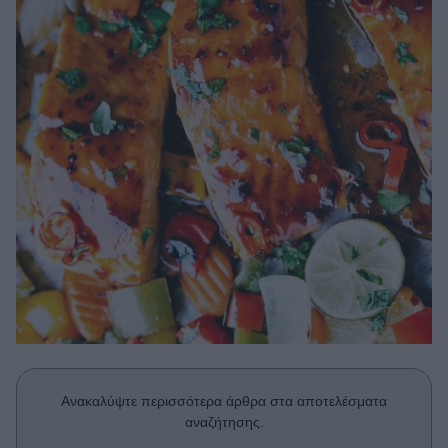
Μακιγιάζ
Beauty News
Well being
Ψυχολογία
Υγεία + Διατροφή
Σχέσεις & Σεξ
Fitness
Woman Power
Parenting
Working Girl
Real Women
Ανακαλύψτε περισσότερα άρθρα στα αποτελέσματα
Πρόσωπα
αναζήτησης.