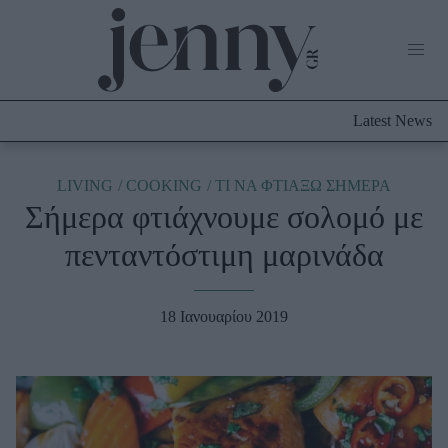
Life Now
What's New
Travel
Latest News
Culture
City Blogging
ABOUT US
ΔΙΑΦΗΜΙΣΤΕΙΤΕ
ΕΠΙΚΟΙΝΩΝΙΑ
LIVING
COOKING
TΙ ΝΑ ΦΤΙΑΞΩ ΣΗΜΕΡΑ
Σήμερα φτιάχνουμε σολομό με
Fashion
πενταντόστιμη μαρινάδα
Shopping
Styling Tips
Fashion News
18 Ιανουαρίου 2019
Beauty - Ομορφιά
Skincare
Μαλλιά - Νύχια