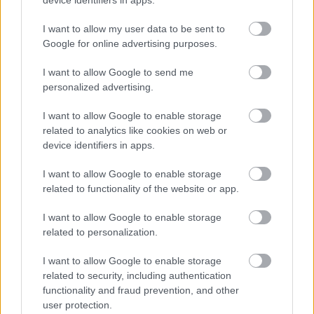
device identifiers in apps.
I want to allow my user data to be sent to
Google for online advertising purposes.
I want to allow Google to send me
personalized advertising.
I want to allow Google to enable storage
related to analytics like cookies on web or
device identifiers in apps.
Συνεχίζουμε με τις υπόλοιπες στρώσεις έως ότου
τελειώσουν όλα τα υλικά. Στο τέλος ρίχνουμε
I want to allow Google to enable storage
related to functionality of the website or app.
ελαιόλαδο και το δεντρολίβανο και ψήνουμε για
περίπου 40 λεπτά. Μόλις ψηθεί κόβουμε σε
I want to allow Google to enable storage
κομμάτια και σερβίρουμε.
related to personalization.
I want to allow Google to enable storage
related to security, including authentication
functionality and fraud prevention, and other
user protection.
Ακολουθήστε το
jenny.gr
στο
google