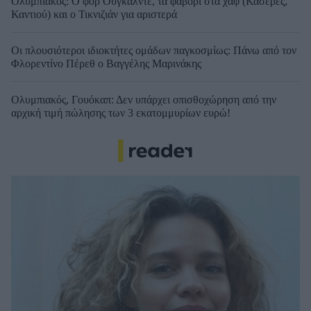
Ολυμπιακός: Ο φορ Ουγκάλντε, τα φαβορί στα χαφ (Κάσερες,
Καντιού) και ο Τικνιζιάν για αριστερά
Οι πλουσιότεροι ιδιοκτήτες ομάδων παγκοσμίως: Πάνω από τον
Φλορεντίνο Πέρεθ ο Βαγγέλης Μαρινάκης
Ολυμπιακός, Γουόκαπ: Δεν υπάρχει οπισθοχώρηση από την
αρχική τιμή πώλησης των 3 εκατομμυρίων ευρώ!