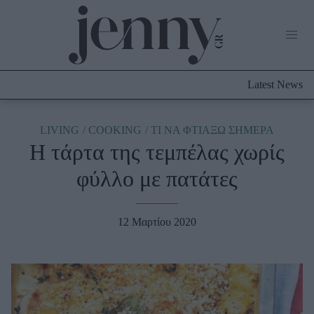
Life Now
What's New
Travel
Latest News
Culture
City Blogging
ABOUT US
ΔΙΑΦΗΜΙΣΤΕΙΤΕ
ΕΠΙΚΟΙΝΩΝΙΑ
LIVING
COOKING
TΙ ΝΑ ΦΤΙΑΞΩ ΣΗΜΕΡΑ
Η τάρτα της τεμπέλας χωρίς
Fashion
φύλλο με πατάτες
Shopping
Styling Tips
Fashion News
12 Μαρτίου 2020
Beauty - Ομορφιά
Skincare
Μαλλιά - Νύχια