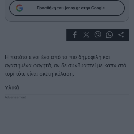
Celebrities
Προσθήκη του jenny.gr στην Google
Συνεντεύξεις
Who
True Stories
Ask the Guru
Success Stories
Ζώδια
Η πατάτα είναι ένα από τα πιο δημοφιλή και
αγαπημένα φαγητά, αν δε συνδυαστεί με καπνιστό
τυρί τότε είναι σκέτη κόλαση.
Living
Υλικά
Deco
Cooking
Green
Αφιερώματα