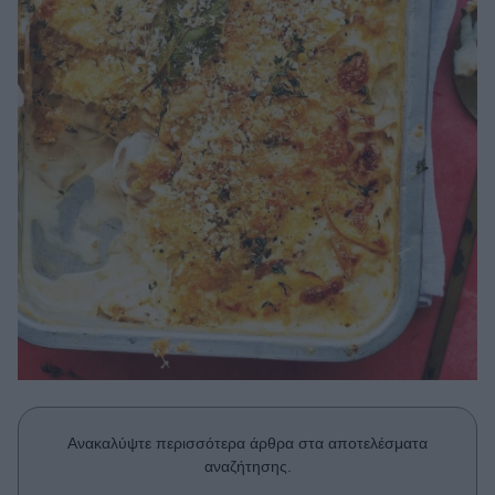
Μακιγιάζ
Beauty News
Well being
Ψυχολογία
Υγεία + Διατροφή
Σχέσεις & Σεξ
Fitness
Woman Power
Parenting
Working Girl
Real Women
Ανακαλύψτε περισσότερα άρθρα στα αποτελέσματα
Πρόσωπα
αναζήτησης.