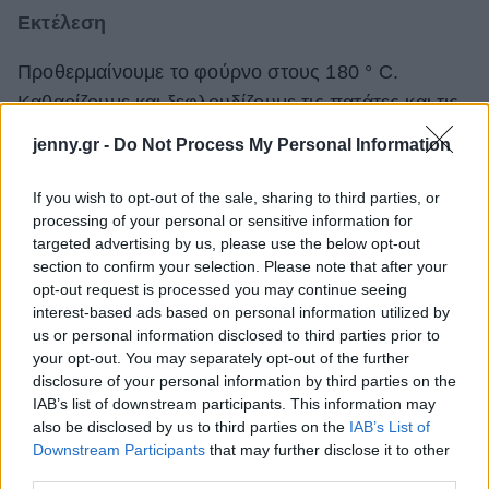
Εκτέλεση
Προθερμαίνουμε το φούρνο στους 180 ° C.
Καθαρίζουμε και ξεφλουδίζουμε τις πατάτες και τις
κόβουμε σε πολύ λεπτές φέτες. Τις βάζουμε σε ένα
jenny.gr -
Do Not Process My Personal Information
μπολ μαζί με λίγο λάδι, αλάτι και πιπέρι. Παίρνουμε
ένα στρογγυλό ταψί βάζουμε λαδόκολλα και
If you wish to opt-out of the sale, sharing to third parties, or
processing of your personal or sensitive information for
βάζουμε το πρώτο στρώμα πατάτας. Στη συνέχεια
targeted advertising by us, please use the below opt-out
ρίχνουμε το καπνιστό τυρί αφού πρώτα το έχουμε
section to confirm your selection. Please note that after your
τρίψει.
opt-out request is processed you may continue seeing
interest-based ads based on personal information utilized by
us or personal information disclosed to third parties prior to
your opt-out. You may separately opt-out of the further
disclosure of your personal information by third parties on the
IAB’s list of downstream participants. This information may
also be disclosed by us to third parties on the
IAB’s List of
Downstream Participants
that may further disclose it to other
third parties.