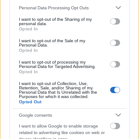
Please note that this website/app uses one or more Google
Personal Data Processing Opt Outs
services and may gather and store information including but
not limited to your visit or usage behaviour. You may click to
I want to opt-out of the Sharing of my
personal data.
grant or deny consent to Google and its third-party tags to
Opted In
use your data for below specified purposes in below Google
consent section.
I want to opt-out of the Sale of my
Personal Data.
Opted In
I want to opt-out of processing my
Personal Data for Targeted Advertising.
Opted In
I want to opt-out of Collection, Use,
Retention, Sale, and/or Sharing of my
Personal Data that Is Unrelated with the
Purposes for which it was collected.
Opted Out
Google consents
I want to allow Google to enable storage
related to advertising like cookies on web or