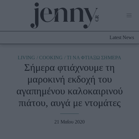
Life Now
What's New
Travel
Latest News
Culture
City Blogging
ABOUT US
ΔΙΑΦΗΜΙΣΤΕΙΤΕ
ΕΠΙΚΟΙΝΩΝΙΑ
LIVING
COOKING
TΙ ΝΑ ΦΤΙΑΞΩ ΣΗΜΕΡΑ
Σήμερα φτιάχνουμε τη
Fashion
μαροκινή εκδοχή του
Shopping
αγαπημένου καλοκαιρινού
Styling Tips
Fashion News
πιάτου, αυγά με ντομάτες
Beauty - Ομορφιά
21 Μαΐου 2020
Skincare
Μαλλιά - Νύχια