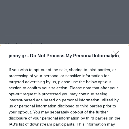
Ψωμί μερικές φέτες
jenny.gr -
Do Not Process My Personal Information
Εκτέλεση
If you wish to opt-out of the sale, sharing to third parties, or
Ρίχνουμε το ελαιόλαδο σε μια κατσαρόλα σε μέτρια
processing of your personal or sensitive information for
φωτιά και, μόλις ζεσταθεί, προσθέτουμε το
targeted advertising by us, please use the below opt-out
κρεμμύδι και το σκόρδο και μαγειρεύουμε για
section to confirm your selection. Please note that after your
opt-out request is processed you may continue seeing
περίπου 4 λεπτά ή έως ότου το κρεμμύδι πάρει
interest-based ads based on personal information utilized by
χρώμα.
us or personal information disclosed to third parties prior to
your opt-out. You may separately opt-out of the further
disclosure of your personal information by third parties on the
IAB’s list of downstream participants. This information may