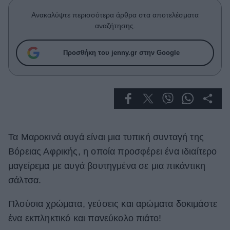
Celebrities
Ανακαλύψτε περισσότερα άρθρα στα αποτελέσματα
Συνεντεύξεις
αναζήτησης.
Who
True Stories
Προσθήκη του jenny.gr στην Google
Ask the Guru
Success Stories
Ζώδια
Living
Τα Μαροκινά αυγά είναι μια τυπική συνταγή της
Βόρειας Αφρικής, η οποία προσφέρει ένα ιδιαίτερο
Deco
μαγείρεμα με αυγά βουτηγμένα σε μια πικάντικη
Cooking
σάλτσα.
Green
Πλούσια χρώματα, γεύσεις και αρώματα δοκιμάστε
Αφιερώματα
ένα εκπληκτικό και πανεύκολο πιάτο!