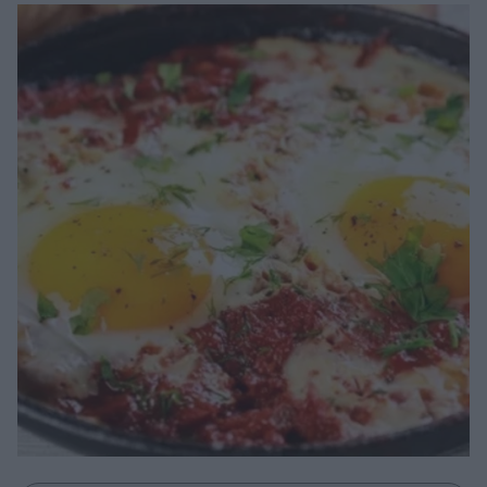
Μακιγιάζ
Beauty News
Well being
Ψυχολογία
Υγεία + Διατροφή
Σχέσεις & Σεξ
Fitness
Woman Power
Parenting
Working Girl
Real Women
Πρόσωπα