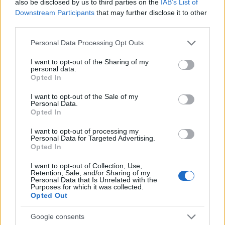
also be disclosed by us to third parties on the
IAB’s List of
Downstream Participants
that may further disclose it to other
third parties.
Please note that this website/app uses one or more Google
Personal Data Processing Opt Outs
services and may gather and store information including but
not limited to your visit or usage behaviour. You may click to
I want to opt-out of the Sharing of my
personal data.
grant or deny consent to Google and its third-party tags to
Opted In
use your data for below specified purposes in below Google
consent section.
I want to opt-out of the Sale of my
Personal Data.
Opted In
I want to opt-out of processing my
Personal Data for Targeted Advertising.
Opted In
I want to opt-out of Collection, Use,
Retention, Sale, and/or Sharing of my
Personal Data that Is Unrelated with the
Purposes for which it was collected.
Opted Out
Google consents