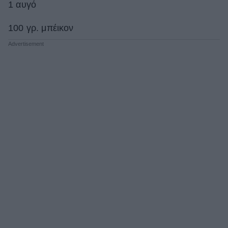
1 αυγό
100 γρ. μπέικον