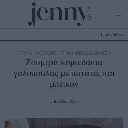
Life Now
What's New
Travel
Latest News
Culture
City Blogging
ABOUT US
ΔΙΑΦΗΜΙΣΤΕΙΤΕ
ΕΠΙΚΟΙΝΩΝΙΑ
LIVING
COOKING
TΙ ΝΑ ΦΤΙΑΞΩ ΣΗΜΕΡΑ
Ζουμερά κεφτεδάκια
Fashion
γαλοπούλας με πατάτες και
Shopping
μπέικον
Styling Tips
Fashion News
2 Ιουνίου 2020
Beauty - Ομορφιά
Skincare
Μαλλιά - Νύχια