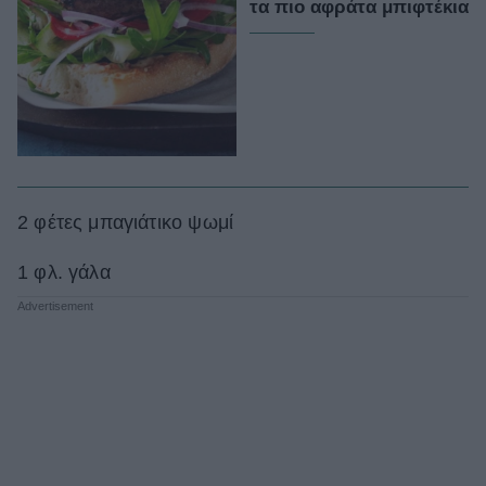
τα πιο αφράτα μπιφτέκια
2 φέτες μπαγιάτικο ψωμί
1 φλ. γάλα