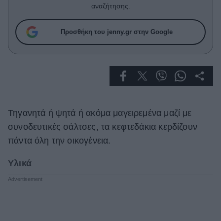
Celebrities
αναζήτησης.
Συνεντεύξεις
Who
Προσθήκη του jenny.gr στην Google
True Stories
Ask the Guru
Success Stories
Ζώδια
Τηγανητά ή ψητά ή ακόμα μαγειρεμένα μαζί με
Living
συνοδευτικές σάλτσες, τα κεφτεδάκια κερδίζουν
πάντα όλη την οικογένεια.
Deco
Υλικά
Cooking
Green
Αφιερώματα