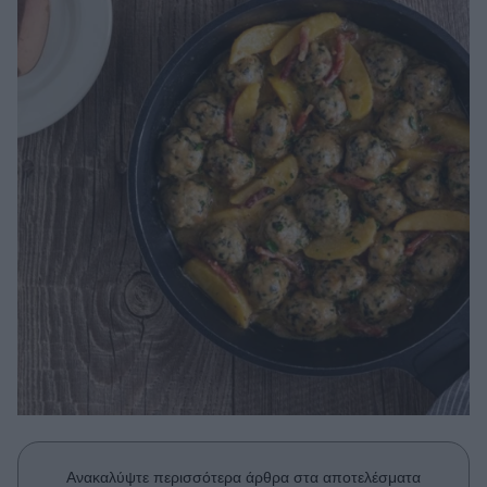
Μακιγιάζ
Beauty News
Well being
Ψυχολογία
Υγεία + Διατροφή
Σχέσεις & Σεξ
Fitness
Woman Power
Parenting
Working Girl
Real Women
Πρόσωπα
Ανακαλύψτε περισσότερα άρθρα στα αποτελέσματα