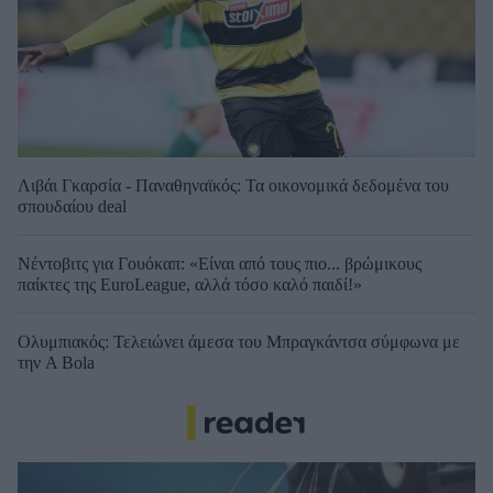
Λιβάι Γκαρσία - Παναθηναϊκός: Τα οικονομικά δεδομένα του
σπουδαίου deal
Νέντοβιτς για Γουόκαπ: «Είναι από τους πιο... βρώμικους
παίκτες της EuroLeague, αλλά τόσο καλό παιδί!»
Ολυμπιακός: Τελειώνει άμεσα του Μπραγκάντσα σύμφωνα με
την A Bola