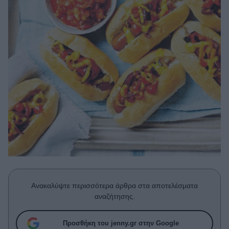
Μακιγιάζ
Beauty News
Well being
Ψυχολογία
Υγεία + Διατροφή
Σχέσεις & Σεξ
Fitness
Woman Power
Parenting
Working Girl
Real Women
Ανακαλύψτε περισσότερα άρθρα στα αποτελέσματα
αναζήτησης.
Πρόσωπα
Προσθήκη του jenny.gr στην Google