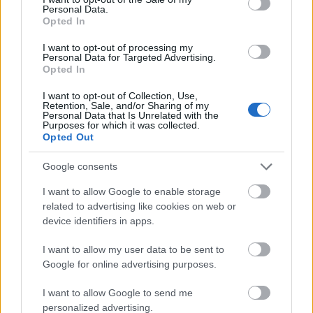
Βράζουμε τα λουκάνικα σε μία κατσαρόλα με λίγο
Personal Data.
Opted In
αλάτι. Σε ένα τηγάνι ρίχνουμε λίγο λάδι και
τσιγαρίζουμε το κρεμμύδι μέχρι να καραμελώσει.
I want to opt-out of processing my
Personal Data for Targeted Advertising.
Κόβουμε τα ψωμιά στη μέση. Από τη μία πλευρά
Opted In
ρίχνουμε μουστάρδα, από την άλλη κέτσαπ και τις
I want to opt-out of Collection, Use,
πίκλες. Τοποθετούμε επάνω το λουκάνικο και στην
Retention, Sale, and/or Sharing of my
Personal Data that Is Unrelated with the
κορυφή ρίχνουμε τα κρεμμύδια. Σερβίρεται ζεστό.
Purposes for which it was collected.
Opted Out
Πηγή φωτογραφίας: www.goodtoknow.co.uk
Google consents
I want to allow Google to enable storage
related to advertising like cookies on web or
device identifiers in apps.
I want to allow my user data to be sent to
Google for online advertising purposes.
I want to allow Google to send me
personalized advertising.