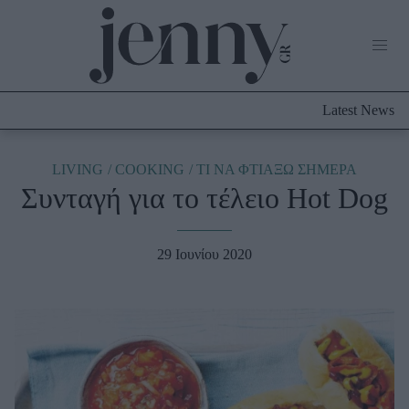
Life Now
What's New
Travel
Latest News
Culture
City Blogging
ABOUT US
ΔΙΑΦΗΜΙΣΤΕΙΤΕ
ΕΠΙΚΟΙΝΩΝΙΑ
LIVING
COOKING
TΙ ΝΑ ΦΤΙΑΞΩ ΣΗΜΕΡΑ
Συνταγή για το τέλειο Hot Dog
Fashion
Shopping
29 Ιουνίου 2020
Styling Tips
Fashion News
Beauty - Ομορφιά
Skincare
Μαλλιά - Νύχια