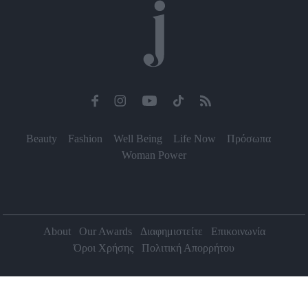
Beauty
Fashion
Well Being
Life Now
Πρόσωπα
Woman Power
About
Our Awards
Διαφημιστείτε
Επικοινωνία
Όροι Χρήσης
Πολιτική Απορρήτου
2026 Jenny.gr | All rights reserved