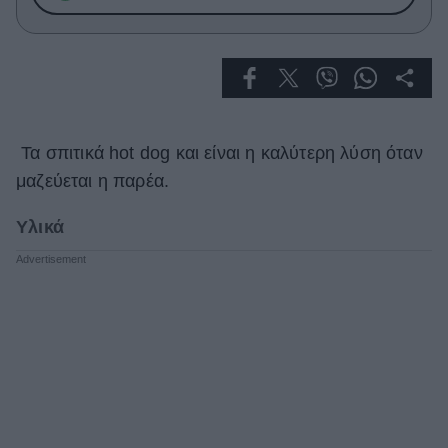
Celebrities
Συνεντεύξεις
Who
True Stories
Ask the Guru
Success Stories
Τα σπιτικά hot dog και είναι η καλύτερη λύση όταν
Ζώδια
μαζεύεται η παρέα.
Υλικά
Living
Deco
Cooking
Green
Αφιερώματα