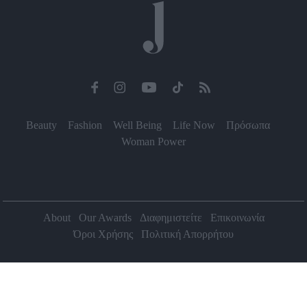
Beauty
Fashion
Well Being
Life Now
Πρόσωπα
Woman Power
About
Our Awards
Διαφημιστείτε
Επικοινωνία
Όροι Χρήσης
Πολιτική Απορρήτου
2026 Jenny.gr | All rights reserved