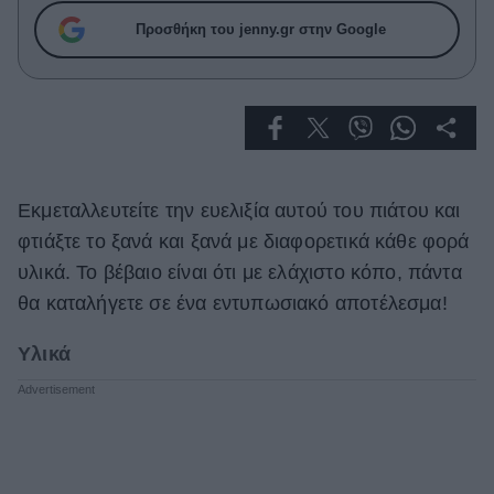
Celebrities
Προσθήκη του jenny.gr στην Google
Συνεντεύξεις
Who
True Stories
Ask the Guru
Success Stories
Ζώδια
Εκμεταλλευτείτε την ευελιξία αυτού του πιάτου και
φτιάξτε το ξανά και ξανά με διαφορετικά κάθε φορά
υλικά. Το βέβαιο είναι ότι με ελάχιστο κόπο, πάντα
Living
θα καταλήγετε σε ένα εντυπωσιακό αποτέλεσμα!
Deco
Υλικά
Cooking
Green
Αφιερώματα