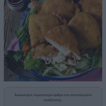
Μακιγιάζ
Beauty News
Well being
Ψυχολογία
Υγεία + Διατροφή
Σχέσεις & Σεξ
Fitness
Woman Power
Parenting
Working Girl
Real Women
Ανακαλύψτε περισσότερα άρθρα στα αποτελέσματα
Πρόσωπα
αναζήτησης.