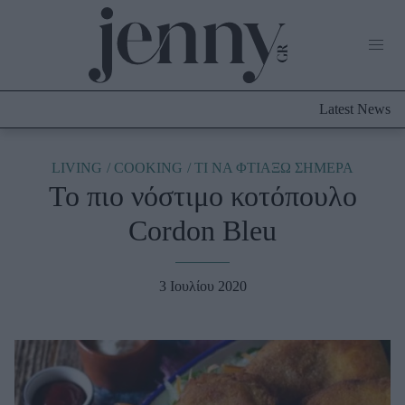
Life Now
What's New
Travel
Latest News
Culture
City Blogging
ABOUT US
ΔΙΑΦΗΜΙΣΤΕΙΤΕ
ΕΠΙΚΟΙΝΩΝΙΑ
LIVING
COOKING
TΙ ΝΑ ΦΤΙΑΞΩ ΣΗΜΕΡΑ
Το πιο νόστιμο κοτόπουλο
Fashion
Cordon Bleu
Shopping
Styling Tips
Fashion News
3 Ιουλίου 2020
Beauty - Ομορφιά
Skincare
Μαλλιά - Νύχια