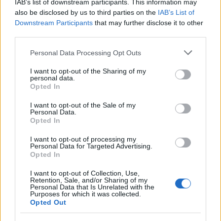
IAB’s list of downstream participants. This information may
also be disclosed by us to third parties on the
IAB’s List of
Downstream Participants
that may further disclose it to other
Εκτέλεση
third parties.
Με ένα μαχαίρι κάνουμε μια οριζόντια τομή σε κάθε
Please note that this website/app uses one or more Google
Personal Data Processing Opt Outs
services and may gather and store information including but
φιλέτο, φροντίζοντας να μην το κόψουμε από άκρη
not limited to your visit or usage behaviour. You may click to
I want to opt-out of the Sharing of my
σε άκρη. Πασπαλίζουμε με αλάτι και πιπέρι και
personal data.
grant or deny consent to Google and its third-party tags to
Opted In
στρώνουμε στην επιφάνειά του μια φέτα ζαμπόν και
use your data for below specified purposes in below Google
consent section.
μια φέτα τυρί. Και στη συνέχεια κλείνουμε με
I want to opt-out of the Sale of my
Personal Data.
οδοντογλυφίδες. Συνεχίζουμε μέχρι να τελειώσουν
Opted In
όλα τα υλικά.
I want to opt-out of processing my
Personal Data for Targeted Advertising.
Στη συνέχεια, βάζουμε σε ένα μπολ αλεύρι, σε ένα
Opted In
άλλο χτυπάμε τα αυγά με μια πρέζα αλάτι και σε
I want to opt-out of Collection, Use,
Retention, Sale, and/or Sharing of my
ένα άλλο βάζουμε την τριμμένη φρυγανιά.
Personal Data that Is Unrelated with the
Purposes for which it was collected.
Πανάρουμε τις φέτες κοτόπουλου πρώτα από το
Opted Out
αλεύρι, ύστερα από το αυγό και ύστερα από την